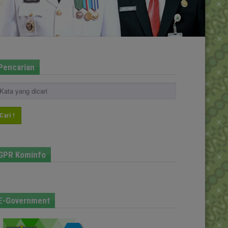
Pencarian
Cari !
GPR Kominfo
E-Government