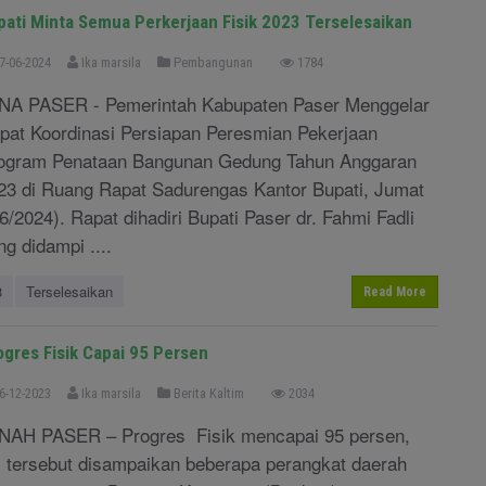
pati Minta Semua Perkerjaan Fisik 2023 Terselesaikan
7-06-2024
Ika marsila
Pembangunan
1784
NA PASER - Pemerintah Kabupaten Paser Menggelar
pat Koordinasi Persiapan Peresmian Pekerjaan
ogram Penataan Bangunan Gedung Tahun Anggaran
23 di Ruang Rapat Sadurengas Kantor Bupati, Jumat
/6/2024). Rapat dihadiri Bupati Paser dr. Fahmi Fadli
ng didampi ....
3
Terselesaikan
Read More
ogres Fisik Capai 95 Persen
6-12-2023
Ika marsila
Berita Kaltim
2034
NAH PASER – Progres Fisik mencapai 95 persen,
l tersebut disampaikan beberapa perangkat daerah