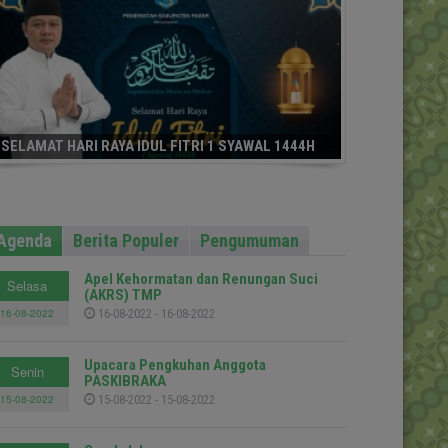
SELAMAT HARI RAYA IDUL FITRI 1 SYAWAL 1444H
Agenda
Berita Populer
Pengumuman
Apel Kehormatan dan Renungan Suci
Selasa
(AKRS) TMP
16-08-2022
16-08-2022 - 16-08-2022
Upacara Pengkuhan Anggota
Senin
PASKIBRAKA
15-08-2022
15-08-2022 - 15-08-2022