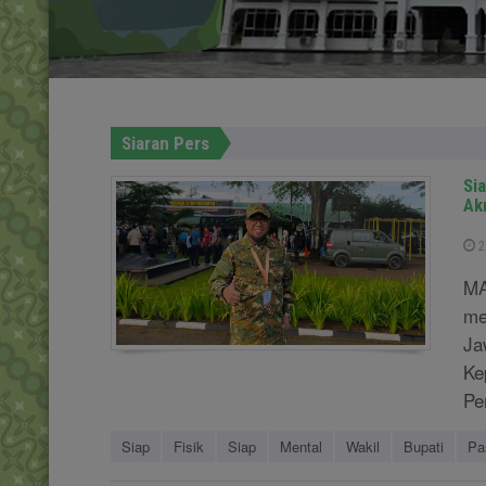
Siaran Pers
Sia
Ak
2
MA
me
Ja
Ke
Pe
Siap
Fisik
Siap
Mental
Wakil
Bupati
Pa