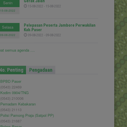
Gerak Jalan
Senin
15-08-2022 - 15-08-2022
15-08-2022
Pelepasan Peserta Jambore Perwakilan
Selasa
Kab.Paser
09-08-2022
09-08-2022 - 09-08-2022
hat semua agenda ....
No. Penting
Pengadaan
BPBD Paser
(0543) 22469
Kodim 0904/TNG
(0543) 210006
Pemadam Kebakaran
(0543) 21113
Polisi Pamong Praja (Satpol PP)
(0543) 21687
Polres Paser