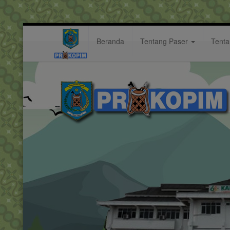
Beranda
Tentang Paser
Tent
fisik
Hastag: