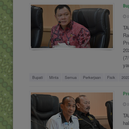
Bu
0
TA
Ra
Pr
20
(7
ya
Bupati
Minta
Semua
Perkerjaan
Fisik
202
Pr
0
TA
ha