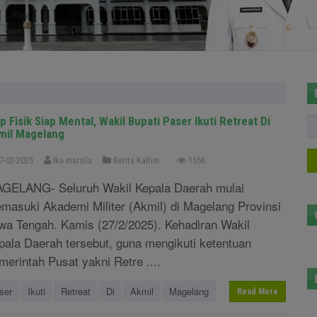
p Fisik Siap Mental, Wakil Bupati Paser Ikuti Retreat Di
mil Magelang
7-02-2025
Ika marsila
Berita Kaltim
1556
GELANG- Seluruh Wakil Kepala Daerah mulai
masuki Akademi Militer (Akmil) di Magelang Provinsi
wa Tengah. Kamis (27/2/2025). Kehadiran Wakil
pala Daerah tersebut, guna mengikuti ketentuan
merintah Pusat yakni Retre ....
ser
Ikuti
Retreat
Di
Akmil
Magelang
Read More