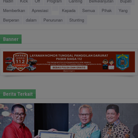
Hadiri
Kick
Off
Program
Canting
Berkelanjutan
Bupati
Memberikan
Apresiasi
Kepada
Semua
Pihak
Yang
Berperan
dalam
Penurunan
Stunting
Banner
Berita Terkait