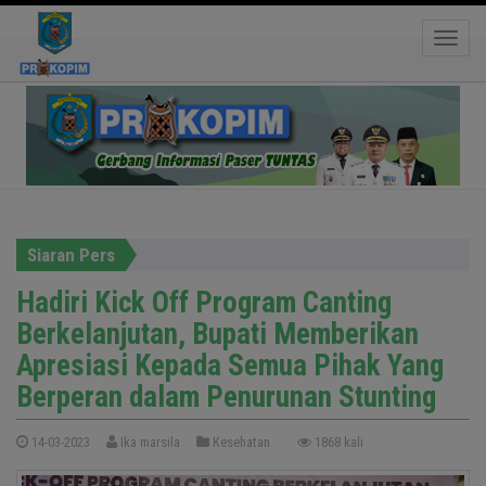
Hadiri Kick Off Program Canting Berkelanjutan,
Bupati Memberikan Apresiasi Kepada Semua
Toggle
Pihak Yang Berperan dalam Penurunan Stunting
Siaran Pers
Hadiri Kick Off Program Canting
Berkelanjutan, Bupati Memberikan
Apresiasi Kepada Semua Pihak Yang
Berperan dalam Penurunan Stunting
14-03-2023
Ika marsila
Kesehatan
1868 kali