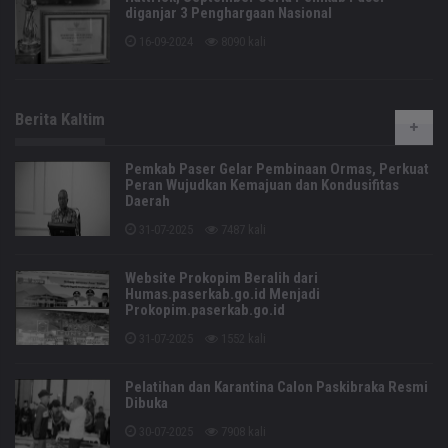
diganjar 3 Penghargaan Nasional
16-09-2024
8090 kali
Berita Kaltim
Pemkab Paser Gelar Pembinaan Ormas, Perkuat
Peran Wujudkan Kemajuan dan Kondusifitas
Daerah
31-07-2025
7487 kali
Website Prokopim Beralih dari
Humas.paserkab.go.id Menjadi
Prokopim.paserkab.go.id
31-07-2025
1552 kali
Pelatihan dan Karantina Calon Paskibraka Resmi
Dibuka
30-07-2025
7908 kali