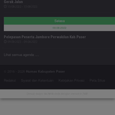
Gerak Jalan
15-08-2022 - 15-08-2022
Selasa
09-08-2022
Pelepasan Peserta Jambore Perwakilan Kab.Paser
09-08-2022 - 09-08-2022
Lihat semua agenda ....
© 2016 - 2026
Humas Kabupaten Paser
Redaksi
Syarat dan Ketentuan
Kebijakan Privasi
Peta Situs
Dimuat dalam
18.7918
detik dengan memori 0.7MB.