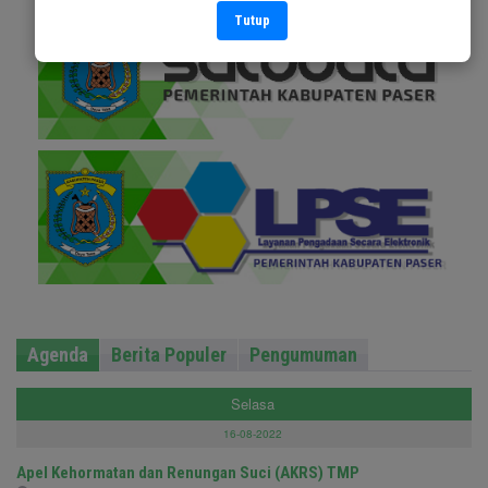
Tutup
Agenda
Berita Populer
Pengumuman
Selasa
16-08-2022
Apel Kehormatan dan Renungan Suci (AKRS) TMP