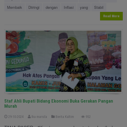
Membaik
Diiringi
dengan
Inflasi
yang
Stabil
Read More
Staf Ahli Bupati Bidang Ekonomi Buka Gerakan Pangan
Murah
29-10-2024
Ika marsila
Berita Kaltim
952