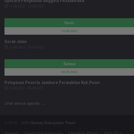
Upacara Pengkuhan Anggota PASKIBRAKA
15-08-2022 - 15-08-2022
Senin
15-08-2022
Gerak Jalan
15-08-2022 - 15-08-2022
Selasa
09-08-2022
Pelepasan Peserta Jambore Perwakilan Kab.Paser
09-08-2022 - 09-08-2022
Lihat semua agenda ....
© 2016 - 2026
Humas Kabupaten Paser
Redaksi
Syarat dan Ketentuan
Kebijakan Privasi
Peta Situs