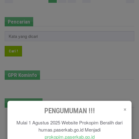
Pencarian
Cari !
GPR Kominfo
E-Government
×
PENGUMUMAN !!!
Mulai 1 Agustus 2025 Website Prokopim Beralih dari
humas.paserkab.go.id Menjadi
prokopim.paserkab.go.id