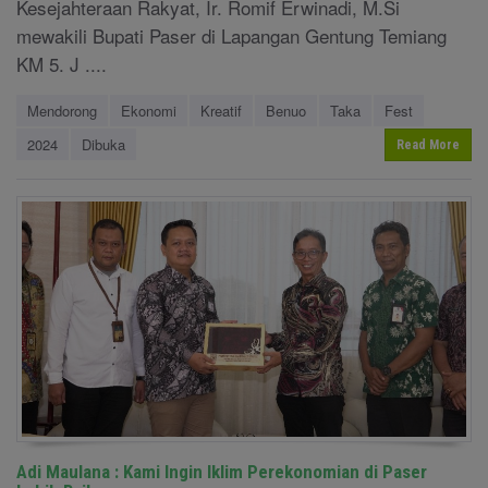
Kesejahteraan Rakyat, Ir. Romif Erwinadi, M.Si
mewakili Bupati Paser di Lapangan Gentung Temiang
KM 5. J ....
Mendorong
Ekonomi
Kreatif
Benuo
Taka
Fest
2024
Dibuka
Read More
Adi Maulana : Kami Ingin Iklim Perekonomian di Paser