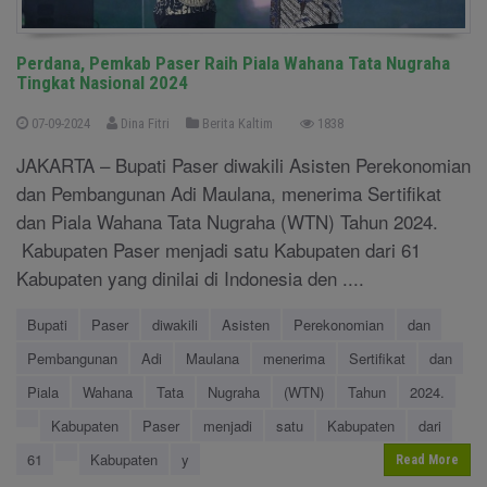
Perdana, Pemkab Paser Raih Piala Wahana Tata Nugraha
Tingkat Nasional 2024
07-09-2024
Dina Fitri
Berita Kaltim
1838
JAKARTA – Bupati Paser diwakili Asisten Perekonomian
dan Pembangunan Adi Maulana, menerima Sertifikat
dan Piala Wahana Tata Nugraha (WTN) Tahun 2024.
Kabupaten Paser menjadi satu Kabupaten dari 61
Kabupaten yang dinilai di Indonesia den ....
Bupati
Paser
diwakili
Asisten
Perekonomian
dan
Pembangunan
Adi
Maulana
menerima
Sertifikat
dan
Piala
Wahana
Tata
Nugraha
(WTN)
Tahun
2024.
Kabupaten
Paser
menjadi
satu
Kabupaten
dari
61
Kabupaten
y
Read More