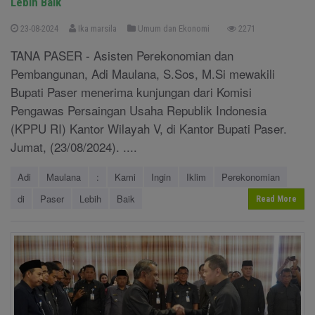
Lebih Baik
23-08-2024
Ika marsila
Umum dan Ekonomi
2271
TANA PASER - Asisten Perekonomian dan
Pembangunan, Adi Maulana, S.Sos, M.Si mewakili
Bupati Paser menerima kunjungan dari Komisi
Pengawas Persaingan Usaha Republik Indonesia
(KPPU RI) Kantor Wilayah V, di Kantor Bupati Paser.
Jumat, (23/08/2024). ....
Adi
Maulana
:
Kami
Ingin
Iklim
Perekonomian
di
Paser
Lebih
Baik
Read More