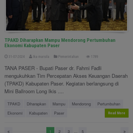
TPAKD Diharapkan Mampu Mendorong Pertumbuhan
Ekonomi Kabupaten Paser
31-07-2024
Ika marsila
Pemerintahan
1789
TANA PASER - Bupati Paser dr. Fahmi Fadli
mengukuhkan Tim Percepatan Akses Keuangan Daerah
(TPAKD) Kabupaten Paser. Kegiatan berlangsung di
Mini Ballroom Long Ikis ....
TPAKD
Diharapkan
Mampu
Mendorong
Pertumbuhan
Ekonomi
Kabupaten
Paser
Read More
1
2
3
...
5