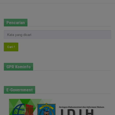
Pencarian
Cari !
GPR Kominfo
E-Government