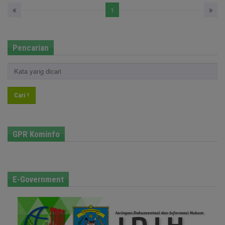
1
Pencarian
Cari !
GPR Kominfo
E-Government