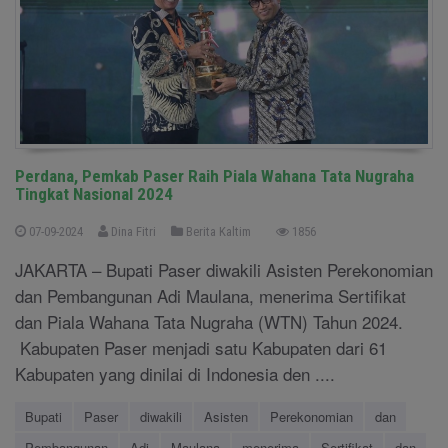
Perdana, Pemkab Paser Raih Piala Wahana Tata Nugraha
Tingkat Nasional 2024
07-09-2024
Dina Fitri
Berita Kaltim
1856
JAKARTA – Bupati Paser diwakili Asisten Perekonomian
dan Pembangunan Adi Maulana, menerima Sertifikat
dan Piala Wahana Tata Nugraha (WTN) Tahun 2024.
Kabupaten Paser menjadi satu Kabupaten dari 61
Kabupaten yang dinilai di Indonesia den ....
Bupati
Paser
diwakili
Asisten
Perekonomian
dan
Pembangunan
Adi
Maulana
menerima
Sertifikat
dan