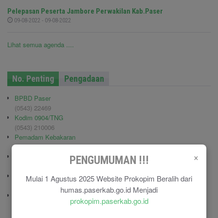
Pelepasan Peserta Jambore Perwakilan Kab.Paser
09-08-2022 - 09-08-2022
Lihat semua agenda ....
No. Penting
Pengadaan
BPBD Paser
(0543) 22469
Kodim 0904/TNG
(0543) 210006
Pemadam Kebakaran
(0543) 21113
×
Polisi Pamong Praja (Satpol PP)
PENGUMUMAN !!!
(0543) 21687
Polres Paser
Mulai 1 Agustus 2025 Website Prokopim Beralih dari
(0543) 21110
humas.paserkab.go.id Menjadi
RSU Panglima Sebaya
prokopim.paserkab.go.id
(0543) 21118