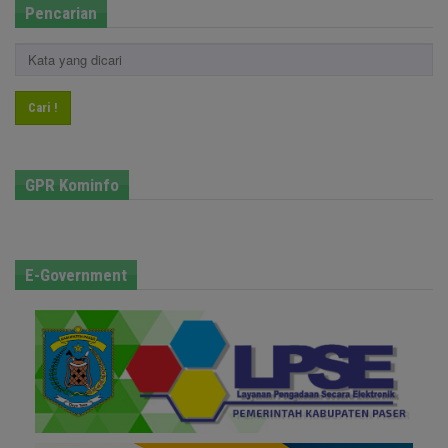
Pencarian
Cari !
GPR Kominfo
E-Government