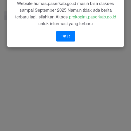
Website humas.paserkab.go.id masih bisa diakses
sampai September 2025 Namun tidak ada berita
Facebook Page
Twitter
Instagram
terbaru lagi, silahkan Akses
prokopim.paserkab.go.id
untuk informasi yang terbaru
Tutup