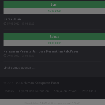
Senin
15-08-2022
Gerak Jalan
15-08-2022 - 15-08-2022
Selasa
09-08-2022
Pelepasan Peserta Jambore Perwakilan Kab.Paser
09-08-2022 - 09-08-2022
Lihat semua agenda ....
© 2016 - 2026
Humas Kabupaten Paser
Redaksi
Syarat dan Ketentuan
Kebijakan Privasi
Peta Situs
Dimuat dalam
8.7333
detik dengan memori 0.68MB.