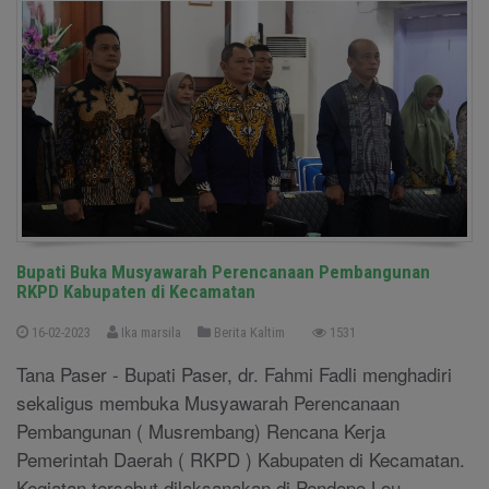
Bupati Buka Musyawarah Perencanaan Pembangunan
RKPD Kabupaten di Kecamatan
16-02-2023
Ika marsila
Berita Kaltim
1531
Tana Paser - Bupati Paser, dr. Fahmi Fadli menghadiri
sekaligus membuka Musyawarah Perencanaan
Pembangunan ( Musrembang) Rencana Kerja
Pemerintah Daerah ( RKPD ) Kabupaten di Kecamatan.
Kegiatan tersebut dilaksanakan di Pendopo Lou