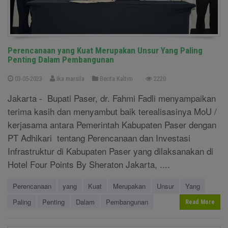
Perencanaan yang Kuat Merupakan Unsur Yang Paling
Penting Dalam Pembangunan
03-05-2023
Ika marsila
Berita Kaltim
2220
Jakarta - Bupati Paser, dr. Fahmi Fadli menyampaikan
terima kasih dan menyambut baik terealisasinya MoU /
kerjasama antara Pemerintah Kabupaten Paser dengan
PT Adhikari tentang Perencanaan dan Investasi
Infrastruktur di Kabupaten Paser yang dilaksanakan di
Hotel Four Points By Sheraton Jakarta, ....
Perencanaan
yang
Kuat
Merupakan
Unsur
Yang
Paling
Penting
Dalam
Pembangunan
Read More