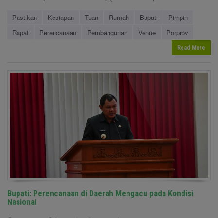
Pastikan
Kesiapan
Tuan
Rumah
Bupati
Pimpin
Rapat
Perencanaan
Pembangunan
Venue
Porprov
Read More
Bupati: Perencanaan di Daerah Mengacu pada Kondisi
Nasional