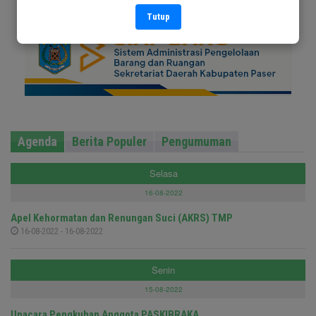
Tutup
Agenda
Berita Populer
Pengumuman
Selasa
16-08-2022
Apel Kehormatan dan Renungan Suci (AKRS) TMP
16-08-2022 - 16-08-2022
Senin
15-08-2022
Upacara Pengkuhan Anggota PASKIBRAKA