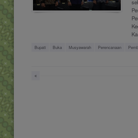
se
Pe
Pe
Ke
Ka
Bupati
Buka
Musyawarah
Perencanaan
Pemb