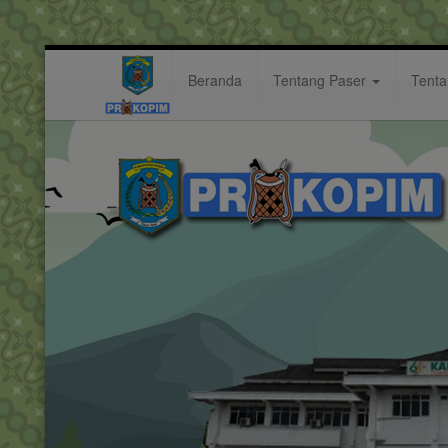
Beranda
Tentang Paser
Tent
rkpd
Hastag: