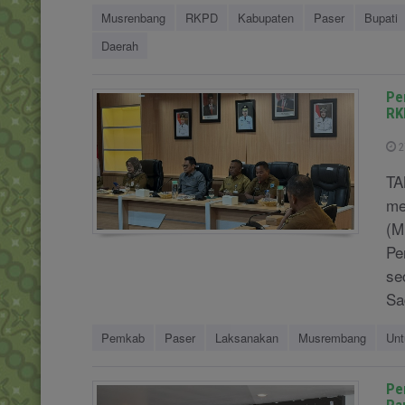
Musrenbang
RKPD
Kabupaten
Paser
Bupati
Daerah
Pe
RK
2
TA
me
(M
Pe
se
Sa
Pemkab
Paser
Laksanakan
Musrembang
Unt
Pe