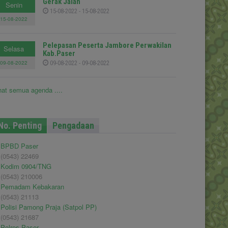
Gerak Jalan
Senin
15-08-2022 - 15-08-2022
15-08-2022
Pelepasan Peserta Jambore Perwakilan
Selasa
Kab.Paser
09-08-2022
09-08-2022 - 09-08-2022
hat semua agenda ....
No. Penting
Pengadaan
BPBD Paser
(0543) 22469
Kodim 0904/TNG
(0543) 210006
Pemadam Kebakaran
(0543) 21113
Polisi Pamong Praja (Satpol PP)
(0543) 21687
Polres Paser