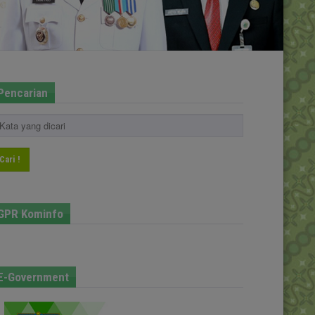
Pencarian
Cari !
GPR Kominfo
E-Government