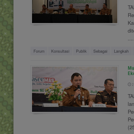
TA
Re
Ka
di
....
Forum
Konsultasi
Publik
Sebagai
Langkah
Mu
Ek
2
TA
la
Pe
Pe
(2