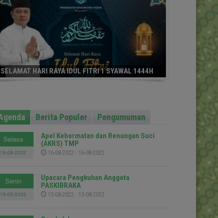
SELAMAT HARI RAYA IDUL FITRI 1 SYAWAL 1444H
Agenda
Berita Populer
Pengumuman
Apel Kehormatan dan Renungan Suci
Selasa
(AKRS) TMP
16-08-2022
16-08-2022 - 16-08-2022
Upacara Pengkuhan Anggota
Senin
PASKIBRAKA
15-08-2022
15-08-2022 - 15-08-2022