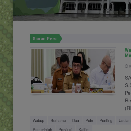
Siaran Pers
Wa
Me
0
SA
S.
Pe
Re
(R
Wabup
Berharap
Dua
Poin
Penting
Usulan
Pemerintah
Provinsi
Kaltim