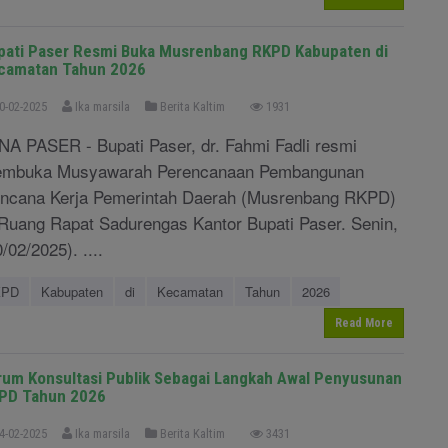
pati Paser Resmi Buka Musrenbang RKPD Kabupaten di
camatan Tahun 2026
0-02-2025
Ika marsila
Berita Kaltim
1931
NA PASER - Bupati Paser, dr. Fahmi Fadli resmi
mbuka Musyawarah Perencanaan Pembangunan
ncana Kerja Pemerintah Daerah (Musrenbang RKPD)
 Ruang Rapat Sadurengas Kantor Bupati Paser. Senin,
/02/2025). ....
KPD
Kabupaten
di
Kecamatan
Tahun
2026
Read More
rum Konsultasi Publik Sebagai Langkah Awal Penyusunan
PD Tahun 2026
4-02-2025
Ika marsila
Berita Kaltim
3431