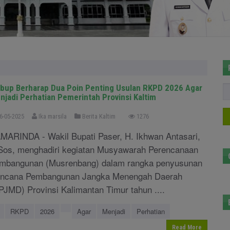
bup Berharap Dua Poin Penting Usulan RKPD 2026 Agar
njadi Perhatian Pemerintah Provinsi Kaltim
6-05-2025
Ika marsila
Berita Kaltim
1276
MARINDA - Wakil Bupati Paser, H. Ikhwan Antasari,
Sos, menghadiri kegiatan Musyawarah Perencanaan
mbangunan (Musrenbang) dalam rangka penyusunan
ncana Pembangunan Jangka Menengah Daerah
PJMD) Provinsi Kalimantan Timur tahun ....
RKPD
2026
Agar
Menjadi
Perhatian
Read More