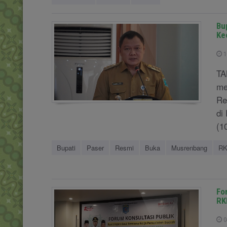
Bu
Ke
1
TA
me
Re
di
(10
Bupati
Paser
Resmi
Buka
Musrenbang
R
Fo
RK
0