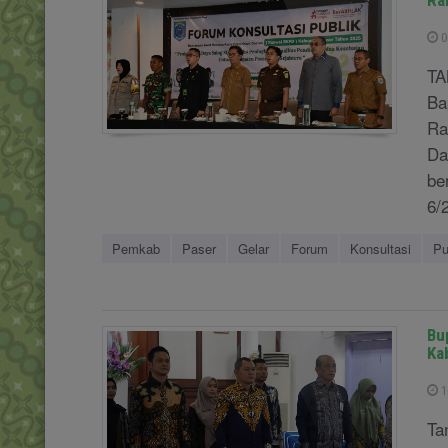
Ra
0
TA
Ba
Ra
Da
be
6/2
Pemkab
Paser
Gelar
Forum
Konsultasi
Pu
Bu
Ka
1
Ta