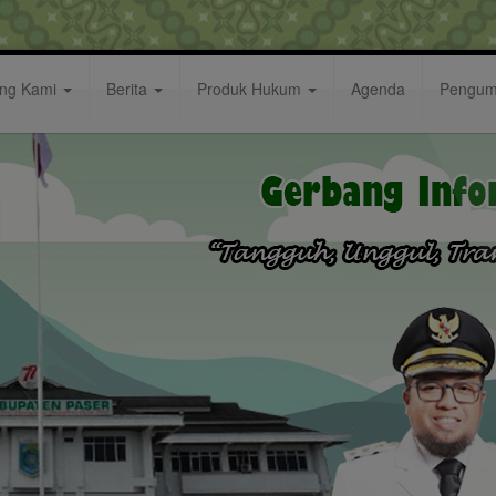
ang Kami
Berita
Produk Hukum
Agenda
Pengu
er, Bupati : Pertumbuhan Ekonomi Maksimalkan Pote