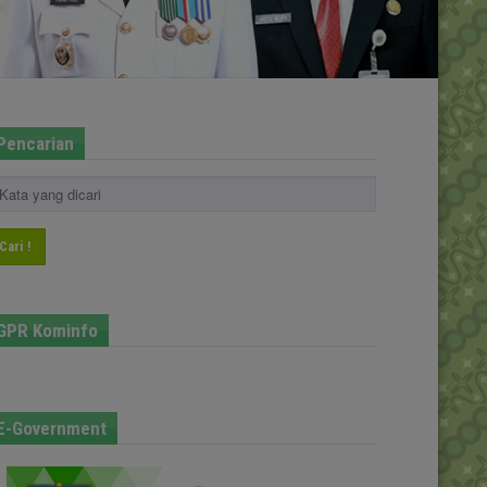
Pencarian
Cari !
GPR Kominfo
E-Government