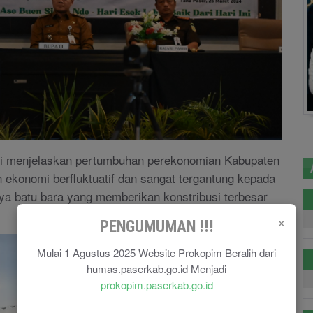
mi menjelaskan pertumbuhan perekonomian Kabupaten
an ekonomi berfluktuatif dan sangat tergantung kepada
a batu bara yang memberikan konstribusi terbesar
×
PENGUMUMAN !!!
Mulai 1 Agustus 2025 Website Prokopim Beralih dari
humas.paserkab.go.id Menjadi
prokopim.paserkab.go.id