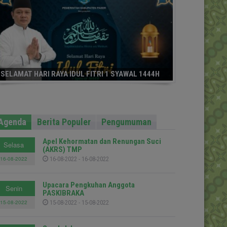
SELAMAT HARI RAYA IDUL FITRI 1 SYAWAL 1444H
Agenda
Berita Populer
Pengumuman
Apel Kehormatan dan Renungan Suci
Selasa
(AKRS) TMP
16-08-2022
16-08-2022 - 16-08-2022
Upacara Pengkuhan Anggota
Senin
PASKIBRAKA
15-08-2022
15-08-2022 - 15-08-2022