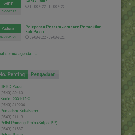
Gerak Jalan
Senin
15-08-2022 - 15-08-2022
15-08-2022
Pelepasan Peserta Jambore Perwakilan
Selasa
Kab.Paser
09-08-2022
09-08-2022 - 09-08-2022
hat semua agenda ....
No. Penting
Pengadaan
BPBD Paser
(0543) 22469
Kodim 0904/TNG
(0543) 210006
Pemadam Kebakaran
(0543) 21113
Polisi Pamong Praja (Satpol PP)
(0543) 21687
Polres Paser