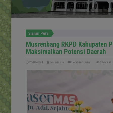
Siaran Pers
Musrenbang RKPD Kabupaten Pa
Maksimalkan Potensi Daerah
25-03-2024
Ika marsila
Pembangunan
2247 kali