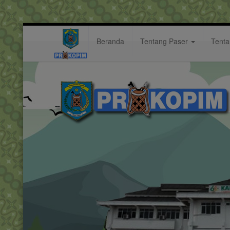
Beranda
Tentang Paser
Tent
Musrenbang RKPD Kabupaten Pas
Berita: