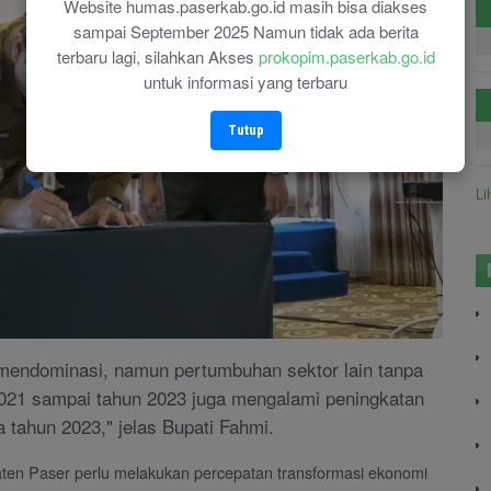
Website humas.paserkab.go.id masih bisa diakses
sampai September 2025 Namun tidak ada berita
terbaru lagi, silahkan Akses
prokopim.paserkab.go.id
untuk informasi yang terbaru
Tutup
Li
endominasi, namun pertumbuhan sektor lain tanpa
021 sampai tahun 2023 juga mengalami peningkatan
 tahun 2023," jelas Bupati Fahmi.
en Paser perlu melakukan percepatan transformasi ekonomi