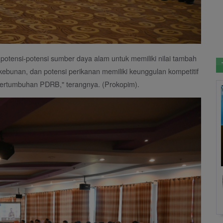
otensi-potensi sumber daya alam untuk memiliki nilai tambah
rkebunan, dan potensi perikanan memiliki keunggulan kompetitif
pertumbuhan PDRB," terangnya. (Prokopim).