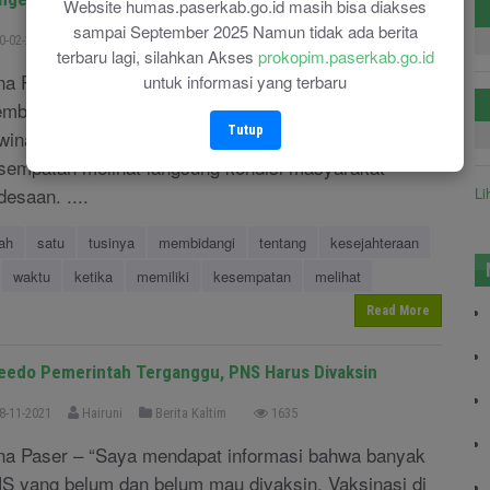
Website humas.paserkab.go.id masih bisa diakses
sampai September 2025 Namun tidak ada berita
0-02-2022
Hairuni
Berita Kaltim
2487
terbaru lagi, silahkan Akses
prokopim.paserkab.go.id
na Paser - Sebagai Asisten yang salah satu tusinya
untuk informasi yang terbaru
mbidangi tentang kesejahteraan rakyat, Romif
Tutup
winadi tidak menyia-nyiakan waktu ketika memiliki
sempatan melihat langsung kondisi masyarakat
desaan. ....
Li
ah
satu
tusinya
membidangi
tentang
kesejahteraan
waktu
ketika
memiliki
kesempatan
melihat
Read More
eedo Pemerintah Terganggu, PNS Harus Divaksin
8-11-2021
Hairuni
Berita Kaltim
1635
na Paser – “Saya mendapat informasi bahwa banyak
S yang belum dan belum mau divaksin. Vaksinasi di