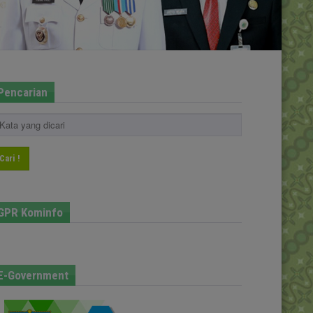
Pencarian
Cari !
GPR Kominfo
E-Government