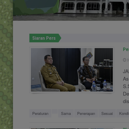
Siaran Pers
Pe
3
JA
As
S.
De
di
Peraturan
Sama
Penerapan
Sesuai
Kondi