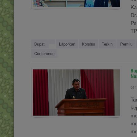
Ka
Dr
Pe
TP 
Bupati
Laporkan
Kondisi
Terkini
Pemilu
Conference
Bu
Na
1
Ta
ke
me
mu
me