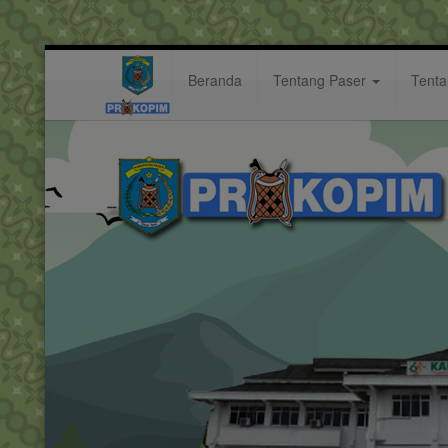
Beranda
Tentang Paser
Tent
kondisi
Hastag: