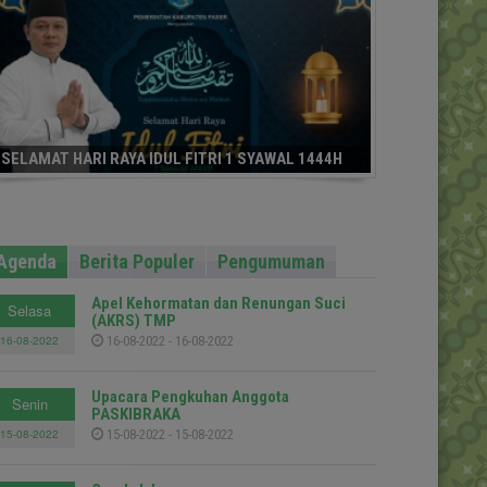
SELAMAT HARI RAYA IDUL FITRI 1 SYAWAL 1444H
Agenda
Berita Populer
Pengumuman
Apel Kehormatan dan Renungan Suci
Selasa
(AKRS) TMP
16-08-2022
16-08-2022 - 16-08-2022
Upacara Pengkuhan Anggota
Senin
PASKIBRAKA
15-08-2022
15-08-2022 - 15-08-2022