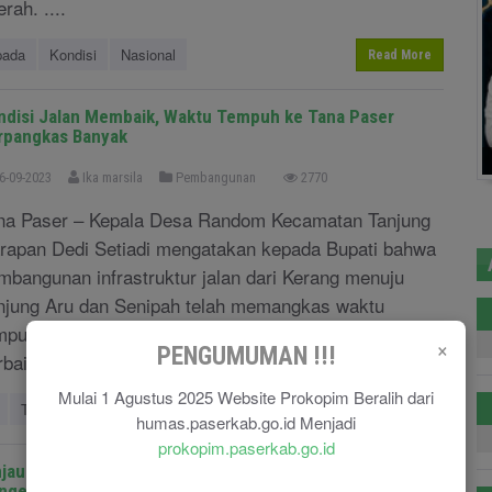
rah. ....
pada
Kondisi
Nasional
Read More
ndisi Jalan Membaik, Waktu Tempuh ke Tana Paser
rpangkas Banyak
6-09-2023
Ika marsila
Pembangunan
2770
na Paser – Kepala Desa Random Kecamatan Tanjung
rapan Dedi Setiadi mengatakan kepada Bupati bahwa
mbangunan infrastruktur jalan dari Kerang menuju
njung Aru dan Senipah telah memangkas waktu
mpuh yang cukup banyak jika dibanding sebelum
×
PENGUMUMAN !!!
baikan jalan. ....
Mulai 1 Agustus 2025 Website Prokopim Beralih dari
Tana
Paser
Terpangkas
Banyak
Read More
humas.paserkab.go.id Menjadi
prokopim.paserkab.go.id
njau Sarana dan Prasarana Desa, Romif Apresiasi Tehnik
ngelolaan Air Bersih Desa Bai Jaya