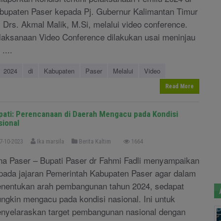
bupaten Paser kepada Pj. Gubernur Kalimantan Timur
. Drs. Akmal Malik, M.Si, melalui video conference.
laksanaan Video Conference dilakukan usai meninjau
....
2024
di
Kabupaten
Paser
Melalui
Video
Read More
pati: Perencanaan di Daerah Mengacu pada Kondisi
sional
7-10-2023
Ika marsila
Berita Kaltim
1664
na Paser – Bupati Paser dr Fahmi Fadli menyampaikan
pada jajaran Pemerintah Kabupaten Paser agar dalam
nentukan arah pembangunan tahun 2024, sedapat
ngkin mengacu pada kondisi nasional. Ini untuk
nyelaraskan target pembangunan nasional dengan