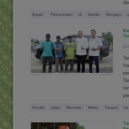
dae
Bupati:
Perencanaan
di
Daerah
Mengacu
Ko
Te
0
Ta
Ha
pe
Ta
te
per
Kondisi
Jalan
Membaik
Waktu
Tempuh
ke
Ti
Pe