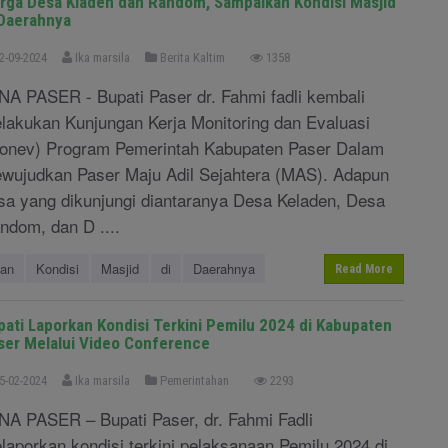
rga Desa Kladen dan Random, Sampaikan Kondisi Masjid
 Daerahnya
2-09-2024
Ika marsila
Berita Kaltim
1358
NA PASER - Bupati Paser dr. Fahmi fadli kembali
lakukan Kunjungan Kerja Monitoring dan Evaluasi
onev) Program Pemerintah Kabupaten Paser Dalam
wujudkan Paser Maju Adil Sejahtera (MAS). Adapun
sa yang dikunjungi diantaranya Desa Keladen, Desa
ndom, dan D ....
an
Kondisi
Masjid
di
Daerahnya
Read More
pati Laporkan Kondisi Terkini Pemilu 2024 di Kabupaten
ser Melalui Video Conference
5-02-2024
Ika marsila
Pemerintahan
2293
NA PASER – Bupati Paser, dr. Fahmi Fadli
laporkan kondisi terkini pelaksanaan Pemilu 2024 di