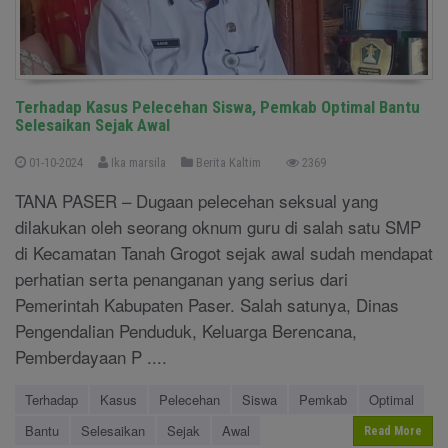
Terhadap Kasus Pelecehan Siswa, Pemkab Optimal Bantu
Selesaikan Sejak Awal
01-10-2024
Ika marsila
Berita Kaltim
2369
TANA PASER – Dugaan pelecehan seksual yang
dilakukan oleh seorang oknum guru di salah satu SMP
di Kecamatan Tanah Grogot sejak awal sudah mendapat
perhatian serta penanganan yang serius dari
Pemerintah Kabupaten Paser. Salah satunya, Dinas
Pengendalian Penduduk, Keluarga Berencana,
Pemberdayaan P ....
Terhadap
Kasus
Pelecehan
Siswa
Pemkab
Optimal
Bantu
Selesaikan
Sejak
Awal
Read More