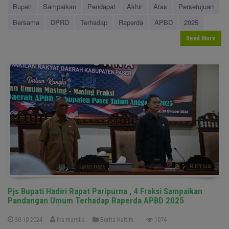
Bupati
Sampaikan
Pendapat
Akhir
Atas
Persetujuan
Bersama
DPRD
Terhadap
Raperda
APBD
2025
Read More
Pjs Bupati Hadiri Rapat Paripurna , 4 Fraksi Sampaikan
Pandangan Umum Terhadap Raperda APBD 2025
30-10-2024
Ika marsila
Berita Kaltim
1074