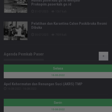
Humas.paserkab.go.id Menjadi
Prokopim.paserkab.go.id
31-07-2025
1567 kali
Pelatihan dan Karantina Calon Paskibraka Resmi
Dibuka
30-07-2025
7939 kali
Agenda Pemkab Paser
Selasa
16-08-2022
Apel Kehormatan dan Renungan Suci (AKRS) TMP
16-08-2022 - 16-08-2022
Senin
15-08-2022