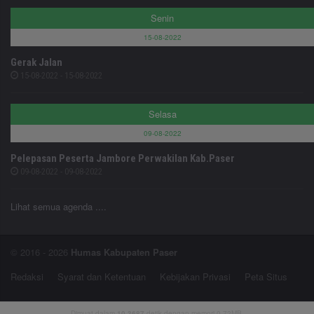
Senin
15-08-2022
Gerak Jalan
15-08-2022 - 15-08-2022
Selasa
09-08-2022
Pelepasan Peserta Jambore Perwakilan Kab.Paser
09-08-2022 - 09-08-2022
Lihat semua agenda ....
© 2016 - 2026
Humas Kabupaten Paser
Redaksi
Syarat dan Ketentuan
Kebijakan Privasi
Peta Situs
Dimuat dalam
10.3687
detik dengan memori 0.72MB.