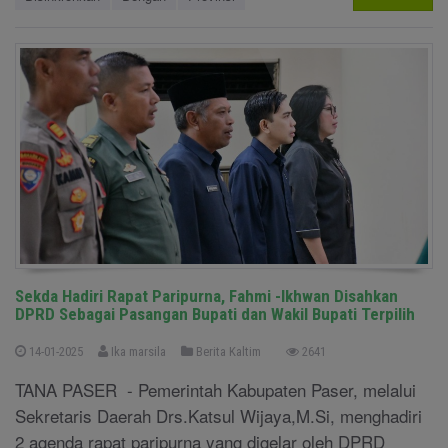
Sekda Hadiri Rapat Paripurna, Fahmi -Ikhwan Disahkan
DPRD Sebagai Pasangan Bupati dan Wakil Bupati Terpilih
14-01-2025
Ika marsila
Berita Kaltim
2641
TANA PASER - Pemerintah Kabupaten Paser, melalui
Sekretaris Daerah Drs.Katsul Wijaya,M.Si, menghadiri
2 agenda rapat paripurna yang digelar oleh DPRD