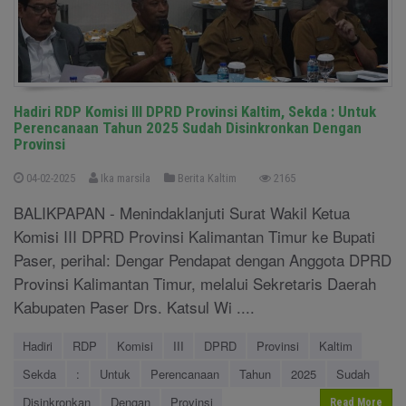
Hadiri RDP Komisi III DPRD Provinsi Kaltim, Sekda : Untuk
Perencanaan Tahun 2025 Sudah Disinkronkan Dengan
Provinsi
04-02-2025
Ika marsila
Berita Kaltim
2165
BALIKPAPAN - Menindaklanjuti Surat Wakil Ketua
Komisi III DPRD Provinsi Kalimantan Timur ke Bupati
Paser, perihal: Dengar Pendapat dengan Anggota DPRD
Provinsi Kalimantan Timur, melalui Sekretaris Daerah
Kabupaten Paser Drs. Katsul Wi ....
Hadiri
RDP
Komisi
III
DPRD
Provinsi
Kaltim
Sekda
:
Untuk
Perencanaan
Tahun
2025
Sudah
Disinkronkan
Dengan
Provinsi
Read More