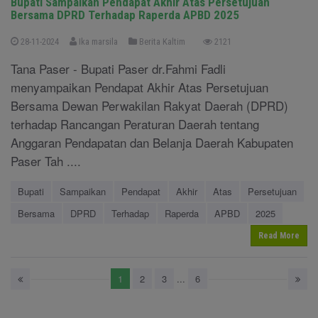
Bupati Sampaikan Pendapat Akhir Atas Persetujuan
Bersama DPRD Terhadap Raperda APBD 2025
28-11-2024
Ika marsila
Berita Kaltim
2121
Tana Paser - Bupati Paser dr.Fahmi Fadli
menyampaikan Pendapat Akhir Atas Persetujuan
Bersama Dewan Perwakilan Rakyat Daerah (DPRD)
terhadap Rancangan Peraturan Daerah tentang
Anggaran Pendapatan dan Belanja Daerah Kabupaten
Paser Tah ....
Bupati
Sampaikan
Pendapat
Akhir
Atas
Persetujuan
Bersama
DPRD
Terhadap
Raperda
APBD
2025
Read More
1
2
3
...
6