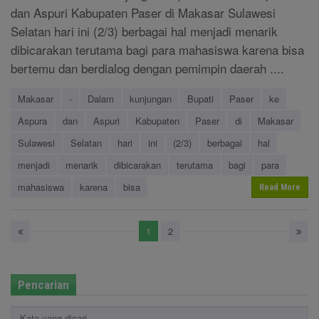
dan Aspuri Kabupaten Paser di Makasar Sulawesi
Selatan hari ini (2/3) berbagai hal menjadi menarik
dibicarakan terutama bagi para mahasiswa karena bisa
bertemu dan berdialog dengan pemimpin daerah ....
Makasar
-
Dalam
kunjungan
Bupati
Paser
ke
Aspura
dan
Aspuri
Kabupaten
Paser
di
Makasar
Sulawesi
Selatan
hari
ini
(2/3)
berbagai
hal
menjadi
menarik
dibicarakan
terutama
bagi
para
mahasiswa
karena
bisa
Read More
1
2
Pencarian