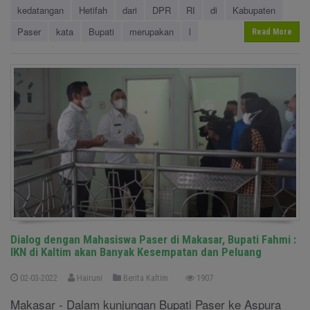
kedatangan
Hetifah
dari
DPR
RI
di
Kabupaten
Paser
kata
Bupati
merupakan
l
Read More
Dialog dengan Mahasiswa Paser di Makasar, Bupati Fahmi :
IKN di Kaltim akan Banyak Kesempatan dan Peluang
02-03-2022
Hairuni
Berita Kaltim
1907
Makasar - Dalam kunjungan Bupati Paser ke Aspura