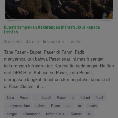
Bupati Sampaikan Kekurangan Infrastruktur kepada
Hetifah
14-03-2022
Hairuni
Berita Kaltim
1750
Tana Paser - Bupati Paser dr Fahmi Fadli
menyampaikan bahwa Paser saat ini masih sangat
kekurangan infrastruktur. Karena itu kedatangan Hetifah
dari DPR RI di Kabupaten Paser, kata Bupati,
merupakan langkah tepat untuk mengetahui kondisi ril
di Paser.Selain inf ....
Tana
Paser
-
Bupati
Paser
dr
Fahmi
Fadli
menyampaikan
bahwa
Paser
saat
ini
masih
sangat
kekurangan
infrastruktur.
Karena
itu