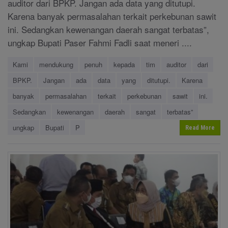
auditor dari BPKP. Jangan ada data yang ditutupi.
Karena banyak permasalahan terkait perkebunan sawit
ini. Sedangkan kewenangan daerah sangat terbatas”,
ungkap Bupati Paser Fahmi Fadli saat meneri ....
Kami
mendukung
penuh
kepada
tim
auditor
dari
BPKP.
Jangan
ada
data
yang
ditutupi.
Karena
banyak
permasalahan
terkait
perkebunan
sawit
ini.
Sedangkan
kewenangan
daerah
sangat
terbatas”
ungkap
Bupati
P
Read More