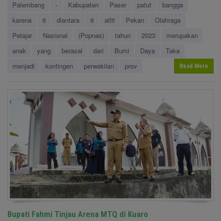
Palembang
-
Kabupaten
Paser
patut
bangga
karena
6
diantara
9
atlit
Pekan
Olahraga
Pelajar
Nasional
(Popnas)
tahun
2023
merupakan
anak
yang
berasal
dari
Bumi
Daya
Taka
menjadi
kontingen
perwakilan
prov
Read More
Bupati Fahmi Tinjau Arena MTQ di Kuaro