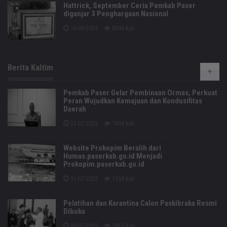
Hattrick, September Ceria Pemkab Paser
diganjar 3 Penghargaan Nasional
16-09-2024
8096 kali
Berita Kaltim
Pemkab Paser Gelar Pembinaan Ormas, Perkuat
Peran Wujudkan Kemajuan dan Kondusifitas
Daerah
31-07-2025
7494 kali
Website Prokopim Beralih dari
Humas.paserkab.go.id Menjadi
Prokopim.paserkab.go.id
31-07-2025
1558 kali
Pelatihan dan Karantina Calon Paskibraka Resmi
Dibuka
30-07-2025
7917 kali