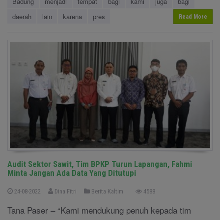
Badung
menjadi
tempat
bagi
kami
juga
bagi
daerah
lain
karena
pres
Read More
Audit Sektor Sawit, Tim BPKP Turun Lapangan, Fahmi
Minta Jangan Ada Data Yang Ditutupi
24-08-2022
Dina Fitri
Berita Kaltim
4588
Tana Paser – “Kami mendukung penuh kepada tim