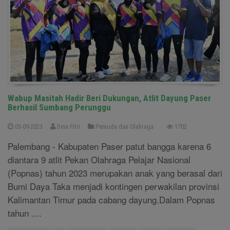
Wabup Masitah Hadir Beri Dukungan, Atlit Dayung Paser
Berhasil Sumbang Perunggu
03-09-2023
Dina Fitri
Pemuda dan Olahraga
1702
Palembang - Kabupaten Paser patut bangga karena 6
diantara 9 atlit Pekan Olahraga Pelajar Nasional
(Popnas) tahun 2023 merupakan anak yang berasal dari
Bumi Daya Taka menjadi kontingen perwakilan provinsi
Kalimantan Timur pada cabang dayung.Dalam Popnas
tahun ....