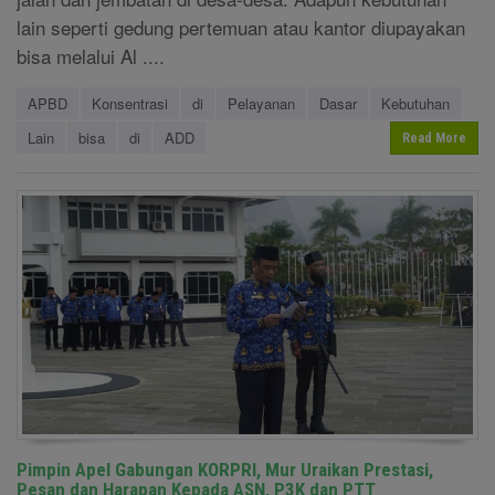
lain seperti gedung pertemuan atau kantor diupayakan
bisa melalui Al ....
APBD
Konsentrasi
di
Pelayanan
Dasar
Kebutuhan
Lain
bisa
di
ADD
Read More
Pimpin Apel Gabungan KORPRI, Mur Uraikan Prestasi,
Pesan dan Harapan Kepada ASN, P3K dan PTT