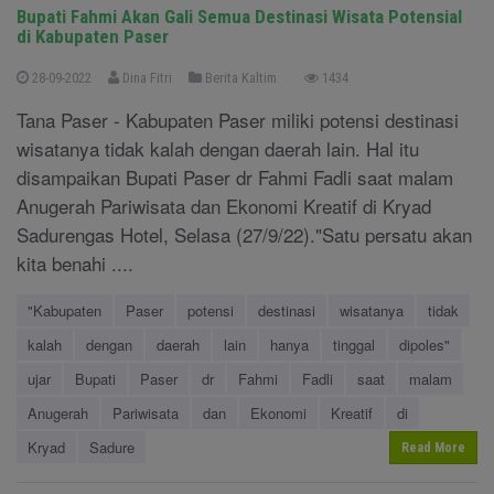
Bupati Fahmi Akan Gali Semua Destinasi Wisata Potensial
di Kabupaten Paser
28-09-2022
Dina Fitri
Berita Kaltim
1434
Tana Paser - Kabupaten Paser miliki potensi destinasi
wisatanya tidak kalah dengan daerah lain. Hal itu
disampaikan Bupati Paser dr Fahmi Fadli saat malam
Anugerah Pariwisata dan Ekonomi Kreatif di Kryad
Sadurengas Hotel, Selasa (27/9/22)."Satu persatu akan
kita benahi ....
"Kabupaten
Paser
potensi
destinasi
wisatanya
tidak
kalah
dengan
daerah
lain
hanya
tinggal
dipoles"
ujar
Bupati
Paser
dr
Fahmi
Fadli
saat
malam
Anugerah
Pariwisata
dan
Ekonomi
Kreatif
di
Kryad
Sadure
Read More