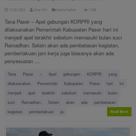
17-03-2023
Dina Fitri
Berita Kaltim
1748
Tana Paser – Apel gabungan KORPRI yang
dilaksanakan Pemerintah Kabupaten Paser hari ini
menjadi apel terakhir sebelum memasuki bulan suci
Ramadhan. Selain akan ada pembatasan kegiatan,
pemberlakuan jam kerja juga biasanya akan ada
penyesuaian ....
Tana
Paser
–
Apel
gabungan
KORPRI
yang
dilaksanakan
Pemerintah
Kabupaten
Paser
hari
ini
menjadi
apel
terakhir
sebelum
memasuki
bulan
suci
Ramadhan.
Selain
akan
ada
pembatasan
kegiatan
pemberlakuan
ja
Read More