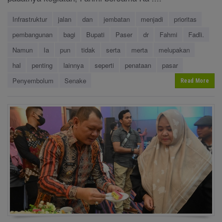
Infrastruktur
jalan
dan
jembatan
menjadi
prioritas
pembangunan
bagi
Bupati
Paser
dr
Fahmi
Fadli.
Namun
Ia
pun
tidak
serta
merta
melupakan
hal
penting
lainnya
seperti
penataan
pasar
Penyembolum
Senake
Read More