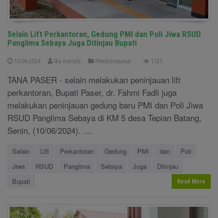
Selain Lift Perkantoran, Gedung PMI dan Poli Jiwa RSUD
Panglima Sebaya Juga Ditinjau Bupati
10-06-2024
Ika marsila
Pembangunan
1725
TANA PASER - selain melakukan peninjauan lift
perkantoran, Bupati Paser, dr. Fahmi Fadli juga
melakukan peninjauan gedung baru PMI dan Poli Jiwa
RSUD Panglima Sebaya di KM 5 desa Tepian Batang,
Senin, (10/06/2024). ....
Selain
Lift
Perkantoran
Gedung
PMI
dan
Poli
Jiwa
RSUD
Panglima
Sebaya
Juga
Ditinjau
Bupati
Read More