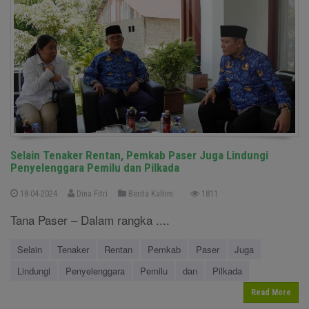
Selain Tenaker Rentan, Pemkab Paser Juga Lindungi
Penyelenggara Pemilu dan Pilkada
18-04-2024
Dina Fitri
Berita Kaltim
1811
Tana Paser – Dalam rangka ....
Selain
Tenaker
Rentan
Pemkab
Paser
Juga
Lindungi
Penyelenggara
Pemilu
dan
Pilkada
Read More