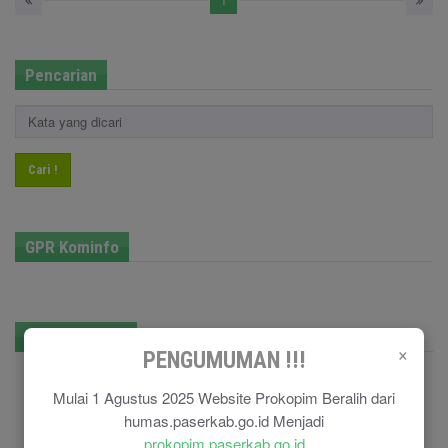
Pencarian
Cari !
GPR Kominfo
E-Government
×
PENGUMUMAN !!!
Mulai 1 Agustus 2025 Website Prokopim Beralih dari
humas.paserkab.go.id Menjadi
prokopim.paserkab.go.id