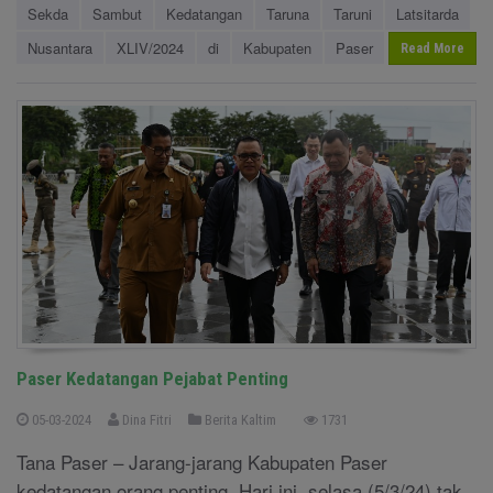
Sekda
Sambut
Kedatangan
Taruna
Taruni
Latsitarda
Nusantara
XLIV/2024
di
Kabupaten
Paser
Read More
Paser Kedatangan Pejabat Penting
05-03-2024
Dina Fitri
Berita Kaltim
1731
Tana Paser – Jarang-jarang Kabupaten Paser
kedatangan orang penting. Hari ini, selasa (5/3/24) tak