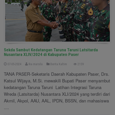
Sekda Sambut Kedatangan Taruna Taruni Latsitarda
Nusantara XLIV/2024 di Kabupaten Paser
07-05-2024
Ika marsila
Berita Kaltim
2159
TANA PASER-Seketaris Daerah Kabupaten Paser, Drs.
Katsul Wijaya, M.Si. mewakili Bupati Paser menyambut
kedatangan Taruna Taruni Latihan Integrasi Taruna
Wreda (Latsitarda) Nusantara XLI/2024 yang terdiri dari
Akmil, Akpol, AAU, AAL, IPDN, BSSN, dan mahasiswa
....