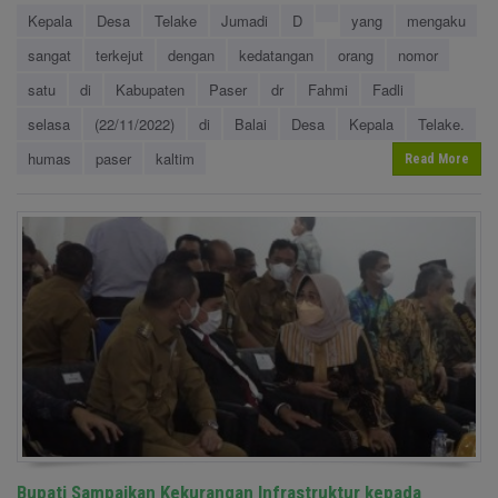
Kepala
Desa
Telake
Jumadi
D
yang
mengaku
sangat
terkejut
dengan
kedatangan
orang
nomor
satu
di
Kabupaten
Paser
dr
Fahmi
Fadli
selasa
(22/11/2022)
di
Balai
Desa
Kepala
Telake.
humas
paser
kaltim
Read More
Bupati Sampaikan Kekurangan Infrastruktur kepada