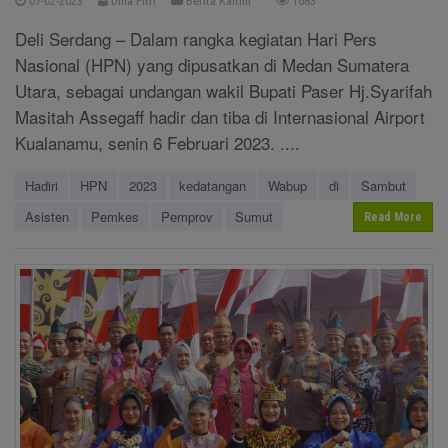
07-02-2023
Dina Fitri
Berita Kaltim
1683
Deli Serdang – Dalam rangka kegiatan Hari Pers
Nasional (HPN) yang dipusatkan di Medan Sumatera
Utara, sebagai undangan wakil Bupati Paser Hj.Syarifah
Masitah Assegaff hadir dan tiba di Internasional Airport
Kualanamu, senin 6 Februari 2023. ....
Hadiri
HPN
2023
kedatangan
Wabup
di
Sambut
Asisten
Pemkes
Pemprov
Sumut
Read More