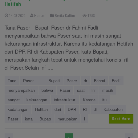
Hetifah
14-03-2022
Hairuni
Berita Kaltim
1753
Tana Paser - Bupati Paser dr Fahmi Fadli
menyampaikan bahwa Paser saat ini masih sangat
kekurangan infrastruktur. Karena itu kedatangan Hetifah
dari DPR RI di Kabupaten Paser, kata Bupati,
merupakan langkah tepat untuk mengetahui kondisi ril
di Paser.Selain inf ....
Tana
Paser
-
Bupati
Paser
dr
Fahmi
Fadli
menyampaikan
bahwa
Paser
saat
ini
masih
sangat
kekurangan
infrastruktur.
Karena
itu
kedatangan
Hetifah
dari
DPR
RI
di
Kabupaten
Paser
kata
Bupati
merupakan
l
Read More
1