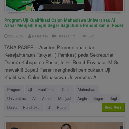
Program Uji Kualifikasi Calon Mahasiswa Universitas Al
Azhar Menjadi Angin Segar Bagi Dunia Pendidikan di Paser
22-05-2025
Ika marsila
Berita Kaltim
1892
TANA PASER – Asisten Pemerintahan dan
Kesejahteraan Rakyat ( Pemkes) pada Sekretariat
Daerah Kabupaten Paser, Ir. H. Romif Erwinadi, M.Si,
mewakili Bupati Paser menghadiri pembukaan Uji
Kualifikasi Calon Mahasiswa Universitas Al ....
Program
Uji
Kualifikasi
Calon
Mahasiswa
Universitas
Al
Azhar
Menjadi
Angin
Segar
Bagi
Dunia
Pendidikan
di
Paser
Read More