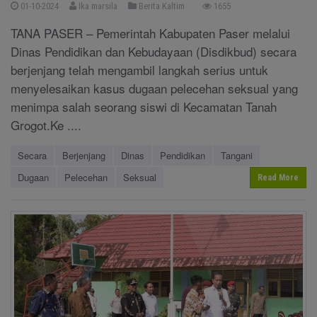
01-10-2024
Ika marsila
Berita Kaltim
1655
TANA PASER – Pemerintah Kabupaten Paser melalui
Dinas Pendidikan dan Kebudayaan (Disdikbud) secara
berjenjang telah mengambil langkah serius untuk
menyelesaikan kasus dugaan pelecehan seksual yang
menimpa salah seorang siswi di Kecamatan Tanah
Grogot.Ke ....
Secara
Berjenjang
Dinas
Pendidikan
Tangani
Dugaan
Pelecehan
Seksual
Read More