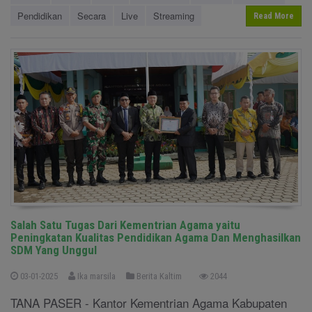
Pendidikan
Secara
Live
Streaming
Read More
Salah Satu Tugas Dari Kementrian Agama yaitu
Peningkatan Kualitas Pendidikan Agama Dan Menghasilkan
SDM Yang Unggul
03-01-2025
Ika marsila
Berita Kaltim
2044
TANA PASER - Kantor Kementrian Agama Kabupaten