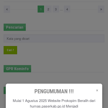
1
2
3
...
4
Pencarian
Cari !
GPR Kominfo
×
E-Government
PENGUMUMAN !!!
Mulai 1 Agustus 2025 Website Prokopim Beralih dari
humas.paserkab.go.id Menjadi