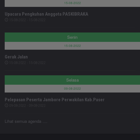
15-08-2022
Upacara Pengkuhan Anggota PASKIBRAKA
15-08-2022 - 15-08-2022
Senin
15-08-2022
Gerak Jalan
15-08-2022 - 15-08-2022
Selasa
09-08-2022
Pelepasan Peserta Jambore Perwakilan Kab.Paser
09-08-2022 - 09-08-2022
Lihat semua agenda ....