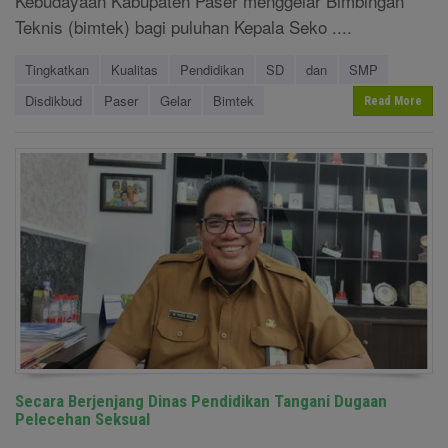
Kebudayaan Kabupaten Paser menggelar Bimbingan
Teknis (bimtek) bagi puluhan Kepala Seko ....
Tingkatkan
Kualitas
Pendidikan
SD
dan
SMP
Disdikbud
Paser
Gelar
Bimtek
Read More
Secara Berjenjang Dinas Pendidikan Tangani Dugaan
Pelecehan Seksual