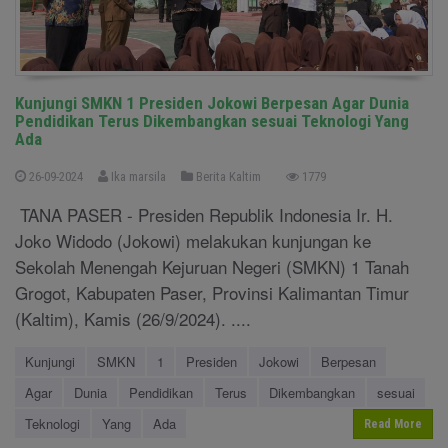
Kunjungi SMKN 1 Presiden Jokowi Berpesan Agar Dunia
Pendidikan Terus Dikembangkan sesuai Teknologi Yang
Ada
26-09-2024
Ika marsila
Berita Kaltim
1779
TANA PASER - Presiden Republik Indonesia Ir. H.
Joko Widodo (Jokowi) melakukan kunjungan ke
Sekolah Menengah Kejuruan Negeri (SMKN) 1 Tanah
Grogot, Kabupaten Paser, Provinsi Kalimantan Timur
(Kaltim), Kamis (26/9/2024). ....
Kunjungi
SMKN
1
Presiden
Jokowi
Berpesan
Agar
Dunia
Pendidikan
Terus
Dikembangkan
sesuai
Teknologi
Yang
Ada
Read More