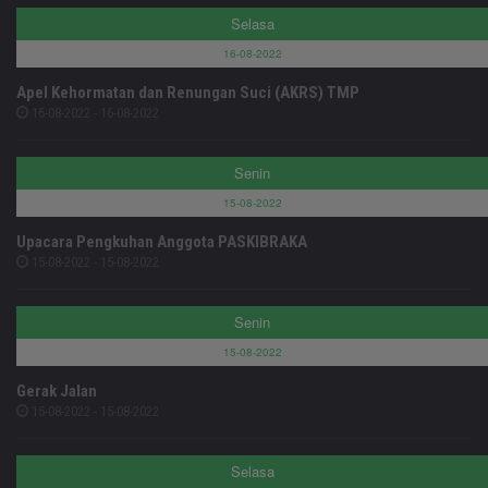
Selasa
16-08-2022
Apel Kehormatan dan Renungan Suci (AKRS) TMP
16-08-2022 - 16-08-2022
Senin
15-08-2022
Upacara Pengkuhan Anggota PASKIBRAKA
15-08-2022 - 15-08-2022
Senin
15-08-2022
Gerak Jalan
15-08-2022 - 15-08-2022
Selasa