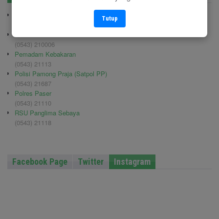
BPBD Paser
Tutup
(0543) 22469
Kodim 0904/TNG
(0543) 210006
Pemadam Kebakaran
(0543) 21113
Polisi Pamong Praja (Satpol PP)
(0543) 21687
Polres Paser
(0543) 21110
RSU Panglima Sebaya
(0543) 21118
Facebook Page
Twitter
Instagram