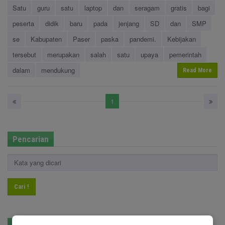
Satu
guru
satu
laptop
dan
seragam
gratis
bagi
peserta
didik
baru
pada
jenjang
SD
dan
SMP
se
Kabupaten
Paser
paska
pandemi.
Kebijakan
tersebut
merupakan
salah
satu
upaya
pemerintah
dalam
mendukung
Read More
1
Pencarian
Cari !