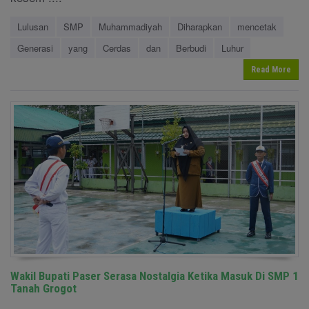
Lulusan
SMP
Muhammadiyah
Diharapkan
mencetak
Generasi
yang
Cerdas
dan
Berbudi
Luhur
Read More
Wakil Bupati Paser Serasa Nostalgia Ketika Masuk Di SMP 1
Tanah Grogot