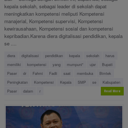
kepala sekolah, sebagai leader di sekolah dapat
meningkatkan kompetensi meliputi Kompetensi
manajerial, Kompetensi supervisi, Kompetensi
kewirausahaan, Kompetensi sosial dan kompetensi
kepribadian.Karena diera digitalisasi pendidikan, kepala
se ....
diera
digitalisasi
pendidikan
kepala
sekolah
harus
memiliki
kompetensi
yang
mumpuni"
ujar
Bupati
Paser
dr
Fahmi
Fadli
saat
membuka
Bimtek
Peningkatan
Kompetensi
Kepala
SMP
se
Kabupaten
Paser
dalam
r
Read More