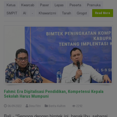
Ketua
Kwarcab
Paser
Lepas
Peserta
Pramuka
SMPIT
Al
-
Khawarizmi
Tanah
Grogot
Read More
Fahmi: Era Digitalisasi Pendidikan, Kompetensi Kepala
Sekolah Harus Mumpuni
06-09-2022
Dina Fitri
Berita Kaltim
2292
Bali - "Semoga dengan bimtek ini, bapak/ibu, sebagai