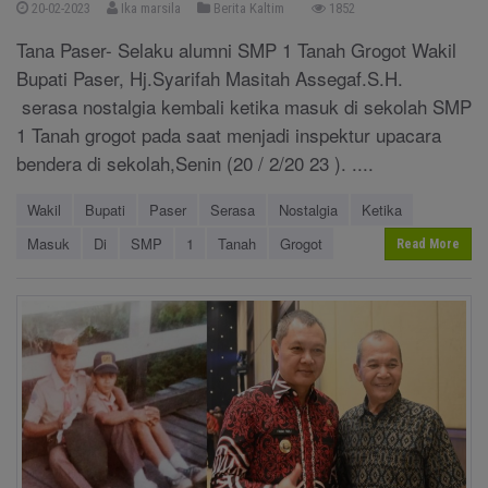
20-02-2023
Ika marsila
Berita Kaltim
1852
Tana Paser- Selaku alumni SMP 1 Tanah Grogot Wakil
Bupati Paser, Hj.Syarifah Masitah Assegaf.S.H.
serasa nostalgia kembali ketika masuk di sekolah SMP
1 Tanah grogot pada saat menjadi inspektur upacara
bendera di sekolah,Senin (20 / 2/20 23 ). ....
Wakil
Bupati
Paser
Serasa
Nostalgia
Ketika
Masuk
Di
SMP
1
Tanah
Grogot
Read More