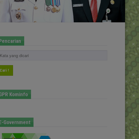
Pencarian
Cari !
GPR Kominfo
E-Government