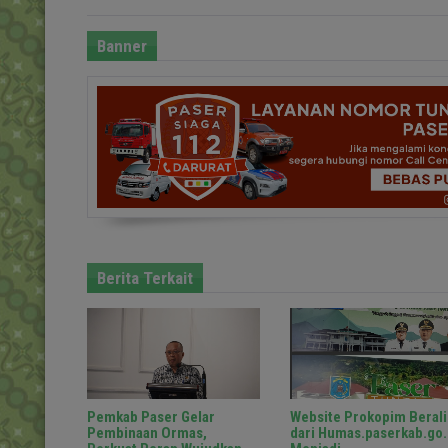
Banner
Berita Terkait
Pemkab Paser Gelar
Website Prokopim Berali
Pembinaan Ormas,
dari Humas.paserkab.go.