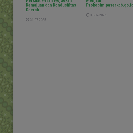
Perkuat Peran Wujudkan
Menjadi
Kemajuan dan Kondusifitas
Prokopim.paserkab.go.i
Daerah
31-07-2025
31-07-2025