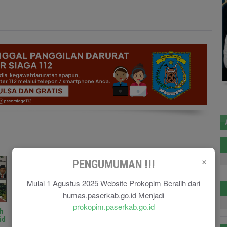
×
PENGUMUMAN !!!
Mulai 1 Agustus 2025 Website Prokopim Beralih dari
humas.paserkab.go.id Menjadi
prokopim.paserkab.go.id
h
Pelatihan dan Karantina
Pentingnya Edukasi
id
Calon Paskibraka Resmi
Masyarakat Mengenai