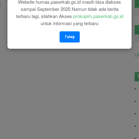
Dibuka
Kerukunan Antar Umat
Website humas.paserkab.go.id masih bisa diakses
d
Beragama
sampai September 2025 Namun tidak ada berita
30-07-2025
terbaru lagi, silahkan Akses
prokopim.paserkab.go.id
30-07-2025
untuk informasi yang terbaru
Tutup
Li