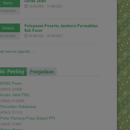
Gerak Jalan
Senin
15-08-2022 - 15-08-2022
15-08-2022
Pelepasan Peserta Jambore Perwakilan
Selasa
Kab.Paser
09-08-2022
09-08-2022 - 09-08-2022
hat semua agenda ....
No. Penting
Pengadaan
BPBD Paser
(0543) 22469
Kodim 0904/TNG
(0543) 210006
Pemadam Kebakaran
(0543) 21113
Polisi Pamong Praja (Satpol PP)
(0543) 21687
Polres Paser