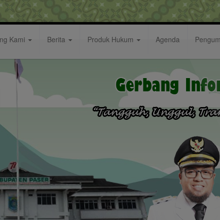
ang Kami
Berita
Produk Hukum
Agenda
Pengu
algia Ketika Masuk Di SMP 1 Tanah Grogot