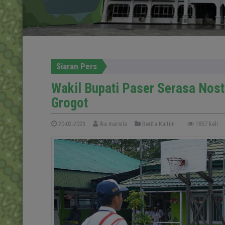
Siaran Pers
Wakil Bupati Paser Serasa Nos
Grogot
20-02-2023
Ika marsila
Berita Kaltim
1857 kali