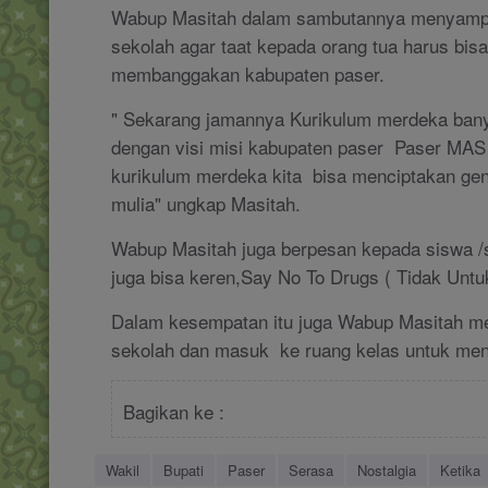
Wabup Masitah dalam sambutannya menyampa
sekolah agar taat kepada orang tua harus bi
membanggakan kabupaten paser.
" Sekarang jamannya Kurikulum merdeka banya
dengan visi misi kabupaten paser Paser MAS 
kurikulum merdeka kita bisa menciptakan gen
mulia" ungkap Masitah.
Wabup Masitah juga berpesan kepada siswa /si
juga bisa keren,Say No To Drugs ( Tidak Untu
Dalam kesempatan itu juga Wabup Masitah men
sekolah dan masuk ke ruang kelas untuk men
Bagikan ke :
Wakil
Bupati
Paser
Serasa
Nostalgia
Ketika