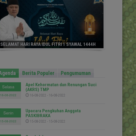
SELAMAT HARI RAYA IDUL FITRI 1 SYAWAL 1444H
Agenda
Berita Populer
Pengumuman
Apel Kehormatan dan Renungan Suci
Selasa
(AKRS) TMP
16-08-2022
16-08-2022 - 16-08-2022
Upacara Pengkuhan Anggota
Senin
PASKIBRAKA
15-08-2022
15-08-2022 - 15-08-2022