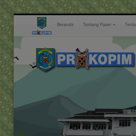
Beranda
Tentang Paser
Tent
Wakil Bupati Paser Serasa Nost
Berita: