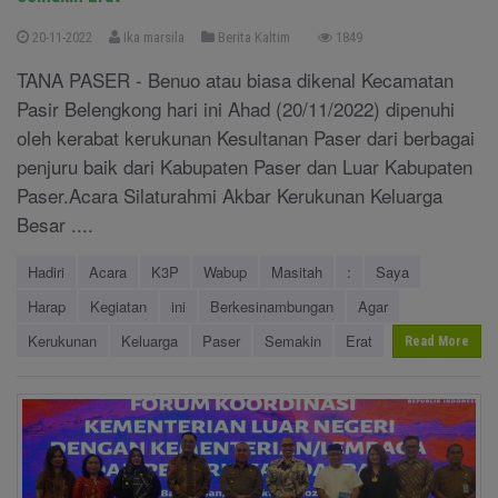
20-11-2022
Ika marsila
Berita Kaltim
1849
TANA PASER - Benuo atau biasa dikenal Kecamatan
Pasir Belengkong hari ini Ahad (20/11/2022) dipenuhi
oleh kerabat kerukunan Kesultanan Paser dari berbagai
penjuru baik dari Kabupaten Paser dan Luar Kabupaten
Paser.Acara Silaturahmi Akbar Kerukunan Keluarga
Besar ....
Hadiri
Acara
K3P
Wabup
Masitah
:
Saya
Harap
Kegiatan
ini
Berkesinambungan
Agar
Kerukunan
Keluarga
Paser
Semakin
Erat
Read More