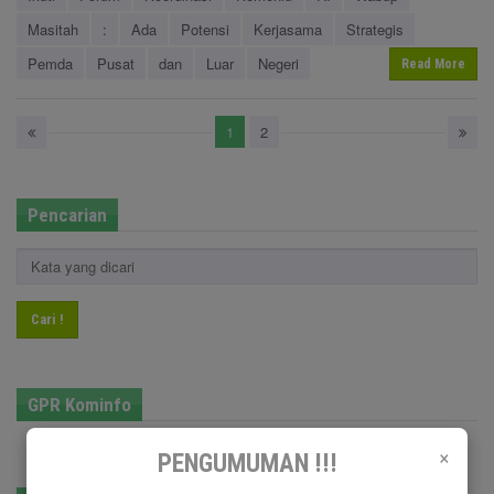
Masitah
:
Ada
Potensi
Kerjasama
Strategis
Pemda
Pusat
dan
Luar
Negeri
Read More
1
2
Pencarian
Cari !
GPR Kominfo
×
PENGUMUMAN !!!