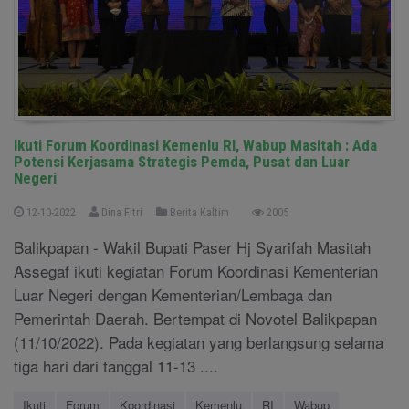
Ikuti Forum Koordinasi Kemenlu RI, Wabup Masitah : Ada
Potensi Kerjasama Strategis Pemda, Pusat dan Luar
Negeri
12-10-2022
Dina Fitri
Berita Kaltim
2005
Balikpapan - Wakil Bupati Paser Hj Syarifah Masitah
Assegaf ikuti kegiatan Forum Koordinasi Kementerian
Luar Negeri dengan Kementerian/Lembaga dan
Pemerintah Daerah. Bertempat di Novotel Balikpapan
(11/10/2022). Pada kegiatan yang berlangsung selama
tiga hari dari tanggal 11-13 ....
Ikuti
Forum
Koordinasi
Kemenlu
RI
Wabup