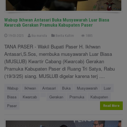
Wabup Ikhwan Antasari Buka Musyawarah Luar Biasa
Kwarcab Gerakan Pramuka Kabupaten Paser
19-03-2025
Ika marsila
Berita Kaltim
1885
TANA PASER - Wakil Bupati Paser H. Ikhwan
Antasari,S.Sos, membuka musyawarah Luar Biasa
(MUSLUB) Kwartir Cabang (Kwarcab) Gerakan
Pramuka Kabupaten Paser di Ruang Tri Satya, Rabu
(19/3/25) siang. MUSLUB digelar karena terj ....
Wabup
Ikhwan
Antasari
Buka
Musyawarah
Luar
Biasa
Kwarcab
Gerakan
Pramuka
Kabupaten
Paser
Read More