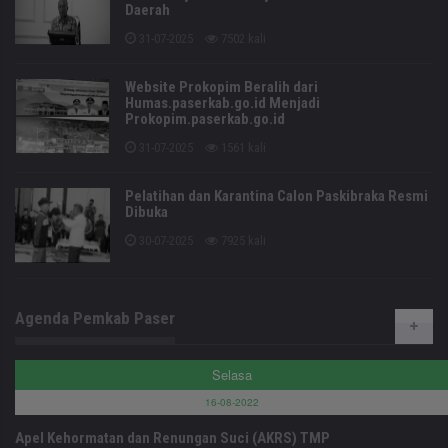
Daerah
31-07-2025
7502 kali
Website Prokopim Beralih dari
Humas.paserkab.go.id Menjadi
Prokopim.paserkab.go.id
31-07-2025
1561 kali
Pelatihan dan Karantina Calon Paskibraka Resmi
Dibuka
30-07-2025
7925 kali
Agenda Pemkab Paser
Selasa
16-08-2022
Apel Kehormatan dan Renungan Suci (AKRS) TMP