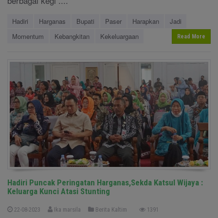
berbagai kegi ....
Hadiri
Harganas
Bupati
Paser
Harapkan
Jadi
Momentum
Kebangkitan
Kekeluargaan
Read More
Hadiri Puncak Peringatan Harganas,Sekda Katsul Wijaya :
Keluarga Kunci Atasi Stunting
22-08-2023
Ika marsila
Berita Kaltim
1391