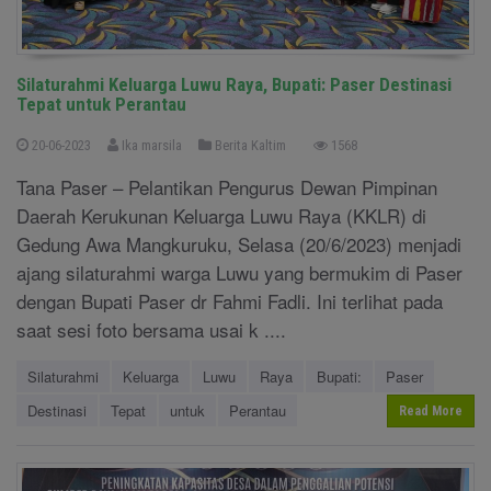
Silaturahmi Keluarga Luwu Raya, Bupati: Paser Destinasi
Tepat untuk Perantau
20-06-2023
Ika marsila
Berita Kaltim
1568
Tana Paser – Pelantikan Pengurus Dewan Pimpinan
Daerah Kerukunan Keluarga Luwu Raya (KKLR) di
Gedung Awa Mangkuruku, Selasa (20/6/2023) menjadi
ajang silaturahmi warga Luwu yang bermukim di Paser
dengan Bupati Paser dr Fahmi Fadli. Ini terlihat pada
saat sesi foto bersama usai k ....
Silaturahmi
Keluarga
Luwu
Raya
Bupati:
Paser
Destinasi
Tepat
untuk
Perantau
Read More