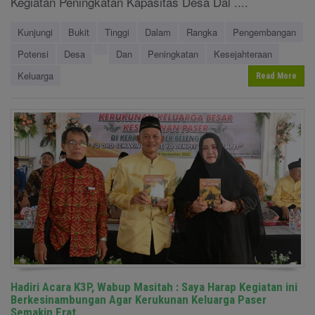
Kegiatan Peningkatan Kapasitas Desa Dal ....
Kunjungi
Bukit
Tinggi
Dalam
Rangka
Pengembangan
Potensi
Desa
Dan
Peningkatan
Kesejahteraan
Keluarga
Read More
Hadiri Acara K3P, Wabup Masitah : Saya Harap Kegiatan ini
Berkesinambungan Agar Kerukunan Keluarga Paser
Semakin Erat