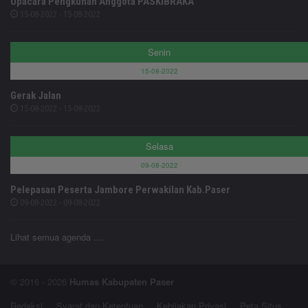
Upacara Pengkuhan Anggota PASKIBRAKA
15-08-2022 - 15-08-2022
Senin
15-08-2022
Gerak Jalan
15-08-2022 - 15-08-2022
Selasa
09-08-2022
Pelepasan Peserta Jambore Perwakilan Kab.Paser
09-08-2022 - 09-08-2022
Lihat semua agenda ....
© 2016 - 2026
Humas Kabupaten Paser
Redaksi
Syarat dan Ketentuan
Kebijakan Privasi
Peta Situs