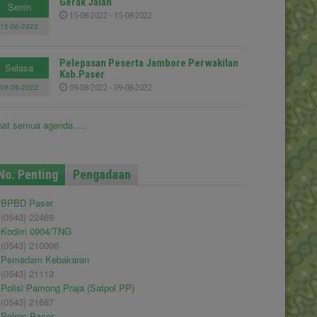
Gerak Jalan
Senin
15-08-2022 - 15-08-2022
15-08-2022
Pelepasan Peserta Jambore Perwakilan
Selasa
Kab.Paser
09-08-2022
09-08-2022 - 09-08-2022
hat semua agenda ....
No. Penting
Pengadaan
BPBD Paser
(0543) 22469
Kodim 0904/TNG
(0543) 210006
Pemadam Kebakaran
(0543) 21113
Polisi Pamong Praja (Satpol PP)
(0543) 21687
Polres Paser