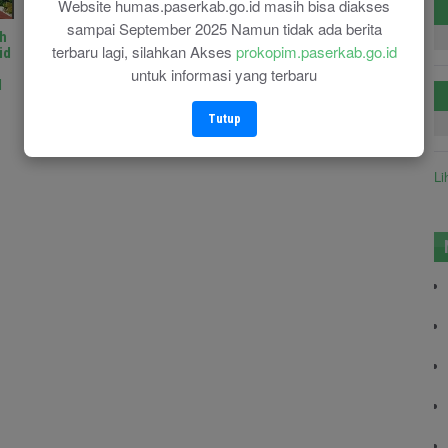
Website humas.paserkab.go.id masih bisa diakses
sampai September 2025 Namun tidak ada berita
h
Pelatihan dan Karantina
Pentingnya Edukasi
terbaru lagi, silahkan Akses
prokopim.paserkab.go.id
id
Calon Paskibraka Resmi
Masyarakat Mengenai
Dibuka
Kerukunan Antar Umat
untuk informasi yang terbaru
d
Beragama
30-07-2025
Tutup
30-07-2025
Li