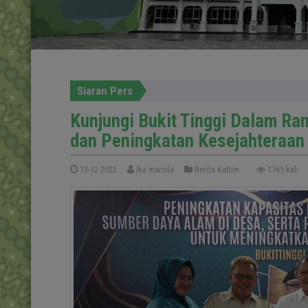
Siaran Pers
Kunjungi Bukit Tinggi Dalam R
dan Peningkatan Kesejahteraan
13-12-2022
Ika marsila
Berita Kaltim
1765 kali