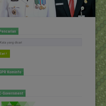
Pencarian
Cari !
GPR Kominfo
E-Government