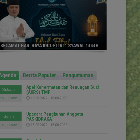
SELAMAT HARI RAYA IDUL FITRI 1 SYAWAL 1444H
Agenda
Berita Populer
Pengumuman
Apel Kehormatan dan Renungan Suci
Selasa
(AKRS) TMP
16-08-2022
16-08-2022 - 16-08-2022
Upacara Pengkuhan Anggota
Senin
PASKIBRAKA
15-08-2022
15-08-2022 - 15-08-2022