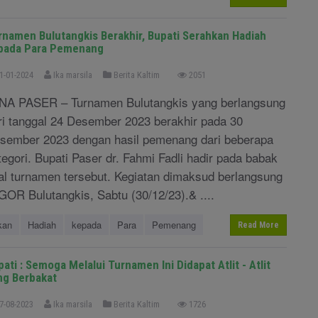
rnamen Bulutangkis Berakhir, Bupati Serahkan Hadiah
pada Para Pemenang
1-01-2024
Ika marsila
Berita Kaltim
2051
NA PASER – Turnamen Bulutangkis yang berlangsung
ri tanggal 24 Desember 2023 berakhir pada 30
sember 2023 dengan hasil pemenang dari beberapa
tegori. Bupati Paser dr. Fahmi Fadli hadir pada babak
nal turnamen tersebut. Kegiatan dimaksud berlangsung
 GOR Bulutangkis, Sabtu (30/12/23).& ....
kan
Hadiah
kepada
Para
Pemenang
Read More
ati : Semoga Melalui Turnamen Ini Didapat Atlit - Atlit
ng Berbakat
7-08-2023
Ika marsila
Berita Kaltim
1726