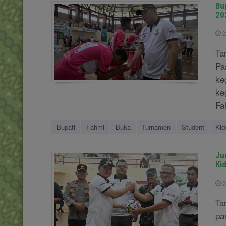
Bu
20
2
Ta
Pa
ke
ke
Fa
Bupati
Fahmi
Buka
Turnamen
Student
Kid
Ju
Ki
2
Ta
pa