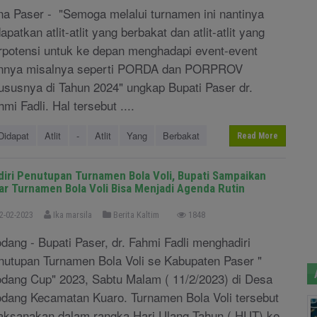
na Paser - "Semoga melalui turnamen ini nantinya
apatkan atlit-atlit yang berbakat dan atlit-atlit yang
rpotensi untuk ke depan menghadapi event-event
innya misalnya seperti PORDA dan PORPROV
ususnya di Tahun 2024" ungkap Bupati Paser dr.
hmi Fadli. Hal tersebut ....
Didapat
Atlit
-
Atlit
Yang
Berbakat
Read More
diri Penutupan Turnamen Bola Voli, Bupati Sampaikan
ar Turnamen Bola Voli Bisa Menjadi Agenda Rutin
2-02-2023
Ika marsila
Berita Kaltim
1848
dang - Bupati Paser, dr. Fahmi Fadli menghadiri
nutupan Turnamen Bola Voli se Kabupaten Paser "
dang Cup" 2023, Sabtu Malam ( 11/2/2023) di Desa
dang Kecamatan Kuaro. Turnamen Bola Voli tersebut
laksanakan dalam rangka Hari Ulang Tahun ( HUT) ke