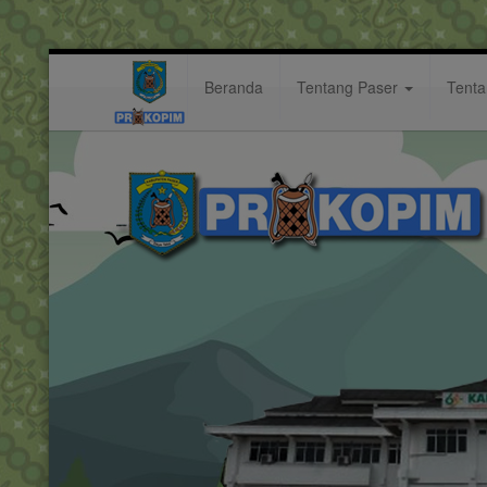
Beranda
Tentang Paser
Tent
turnamen
Hastag: