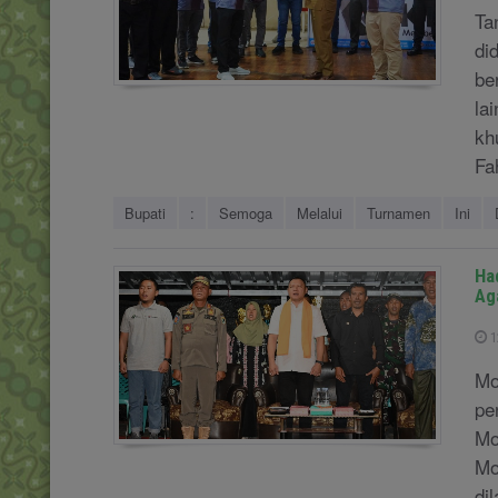
Ta
did
be
la
kh
Fa
Bupati
:
Semoga
Melalui
Turnamen
Ini
Ha
Ag
1
Mo
pe
Mo
Mo
di