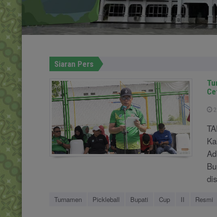
Siaran Pers
Tu
Ce
2
TA
Ka
Ad
Bu
di
Turnamen
Pickleball
Bupati
Cup
II
Resmi