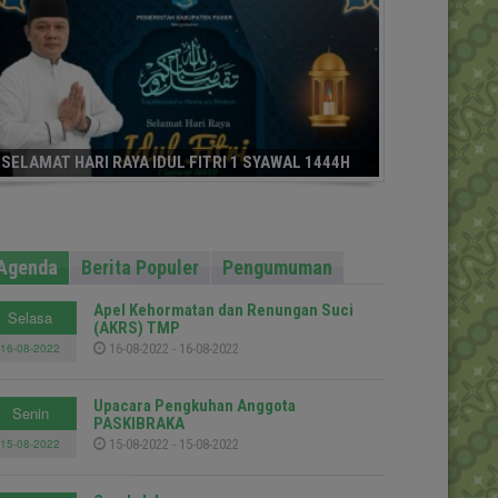
SELAMAT HARI RAYA IDUL FITRI 1 SYAWAL 1444H
Agenda
Berita Populer
Pengumuman
Apel Kehormatan dan Renungan Suci
Selasa
(AKRS) TMP
16-08-2022
16-08-2022 - 16-08-2022
Upacara Pengkuhan Anggota
Senin
PASKIBRAKA
15-08-2022
15-08-2022 - 15-08-2022