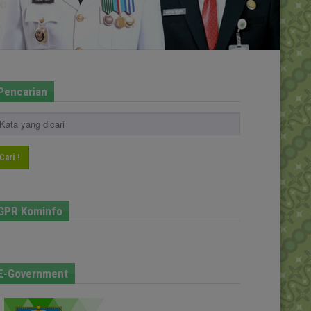
Pencarian
Cari !
GPR Kominfo
E-Government