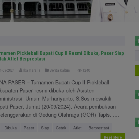
rnamen Pickleball Bupati Cup II Resmi Dibuka, Paser Siap
tak Atlet Berprestasi
1-09-2024
Ika marsila
Berita Kaltim
1240
NA PASER – Turnamen Bupati Cup II Pickleball
bupaten Paser resmi dibuka oleh Asisten
ministrasi Umum Murhariyanto, S.Sos mewakili
pati Paser, Jumat (20/09/2024). Acara pembukaan
selenggarakan di Gedung Olahraga (GOR) Tapis. ....
Dibuka
Paser
Siap
Cetak
Atlet
Berprestasi
Read More