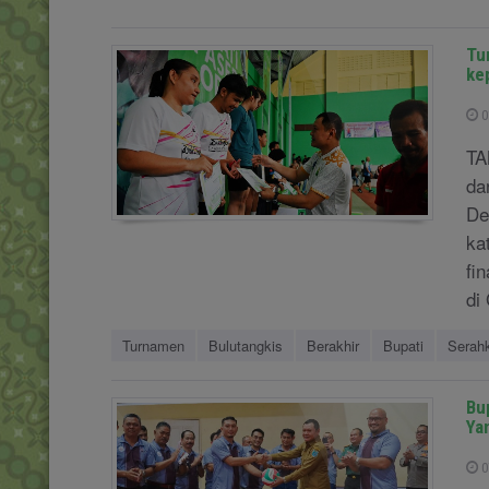
Tu
ke
0
TA
da
De
ka
fi
di
Turnamen
Bulutangkis
Berakhir
Bupati
Serah
Bup
Ya
0