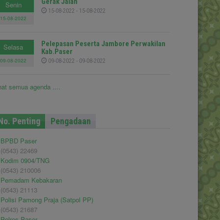
Gerak Jalan
Senin
15-08-2022 - 15-08-2022
15-08-2022
Pelepasan Peserta Jambore Perwakilan
Selasa
Kab.Paser
09-08-2022
09-08-2022 - 09-08-2022
hat semua agenda ....
No. Penting
Pengadaan
BPBD Paser
(0543) 22469
Kodim 0904/TNG
(0543) 210006
Pemadam Kebakaran
(0543) 21113
Polisi Pamong Praja (Satpol PP)
(0543) 21687
Polres Paser