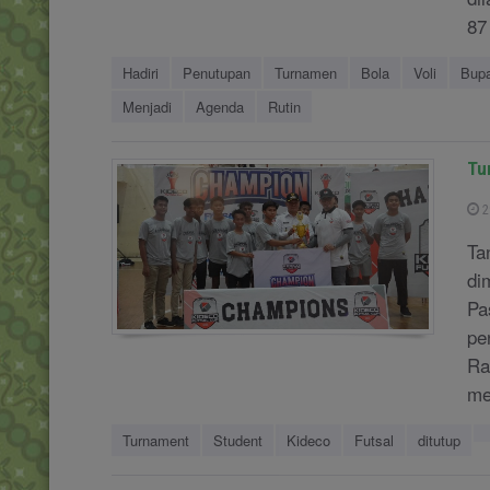
87
Hadiri
Penutupan
Turnamen
Bola
Voli
Bupa
Menjadi
Agenda
Rutin
Tu
2
Ta
di
Pa
pe
Ra
me
Turnament
Student
Kideco
Futsal
ditutup