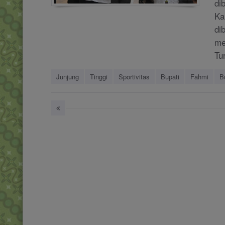
di
Ka
di
me
Tu
Junjung
Tinggi
Sportivitas
Bupati
Fahmi
B