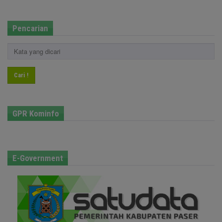
Pencarian
Cari !
GPR Kominfo
E-Government