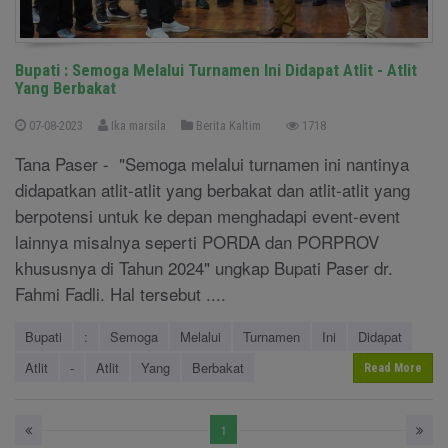
Bupati : Semoga Melalui Turnamen Ini Didapat Atlit - Atlit
Yang Berbakat
07-08-2023
Ika marsila
Berita Kaltim
1718
Tana Paser - "Semoga melalui turnamen ini nantinya
didapatkan atlit-atlit yang berbakat dan atlit-atlit yang
berpotensi untuk ke depan menghadapi event-event
lainnya misalnya seperti PORDA dan PORPROV
khususnya di Tahun 2024" ungkap Bupati Paser dr.
Fahmi Fadli. Hal tersebut ....
Bupati
:
Semoga
Melalui
Turnamen
Ini
Didapat
Atlit
-
Atlit
Yang
Berbakat
Read More
1