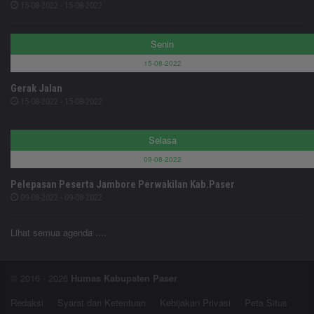
15-08-2022 - 15-08-2022
Senin
15-08-2022
Gerak Jalan
15-08-2022 - 15-08-2022
Selasa
09-08-2022
Pelepasan Peserta Jambore Perwakilan Kab.Paser
09-08-2022 - 09-08-2022
Lihat semua agenda ....
© 2016 - 2026
Humas Kabupaten Paser
Redaksi
Syarat dan Ketentuan
Kebijakan Privasi
Peta Situs