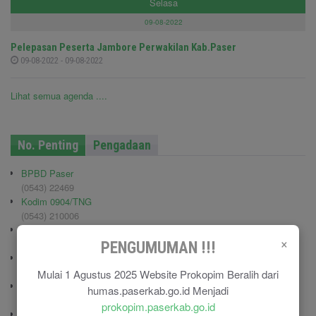
Selasa
09-08-2022
Pelepasan Peserta Jambore Perwakilan Kab.Paser
09-08-2022 - 09-08-2022
Lihat semua agenda ....
No. Penting
Pengadaan
BPBD Paser
(0543) 22469
Kodim 0904/TNG
(0543) 210006
Pemadam Kebakaran
×
(0543) 21113
PENGUMUMAN !!!
Polisi Pamong Praja (Satpol PP)
(0543) 21687
Mulai 1 Agustus 2025 Website Prokopim Beralih dari
Polres Paser
humas.paserkab.go.id Menjadi
(0543) 21110
prokopim.paserkab.go.id
RSU Panglima Sebaya