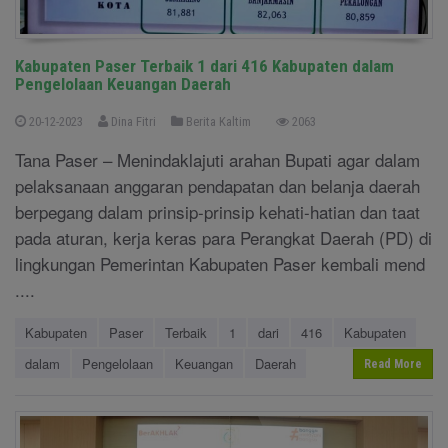
Kabupaten Paser Terbaik 1 dari 416 Kabupaten dalam
Pengelolaan Keuangan Daerah
20-12-2023
Dina Fitri
Berita Kaltim
2063
Tana Paser – Menindaklajuti arahan Bupati agar dalam
pelaksanaan anggaran pendapatan dan belanja daerah
berpegang dalam prinsip-prinsip kehati-hatian dan taat
pada aturan, kerja keras para Perangkat Daerah (PD) di
lingkungan Pemerintan Kabupaten Paser kembali mend
....
Kabupaten
Paser
Terbaik
1
dari
416
Kabupaten
dalam
Pengelolaan
Keuangan
Daerah
Read More