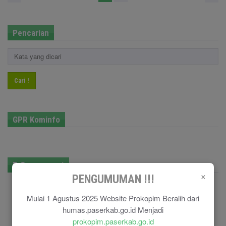
Pencarian
Cari !
GPR Kominfo
E-Government
×
PENGUMUMAN !!!
Mulai 1 Agustus 2025 Website Prokopim Beralih dari
humas.paserkab.go.id Menjadi
prokopim.paserkab.go.id