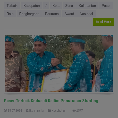
Terbaik
Kabupaten
/
Kota
Zona
Kalimantan
Paser
Raih
Penghargaan
Paritrana
Award
Nasional
Read More
Paser Terbaik Kedua di Kaltim Penurunan Stunting
25-07-2024
Ika marsila
Kesehatan
2577