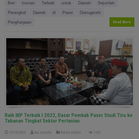
Beri
Inovasi
Terbaik
untuk
Daerah
Sejumlah
Perangkat
Daerah
di
Paser
Dianugerahi
Penghargaan
Read More
Raih IKP Terbaik I 2022, Dasar Pemkab Paser Studi Tiru ke
Tabanan Tingkat Sektor Pertanian
19-10-2023
Ika marsila
Berita Kaltim
1541