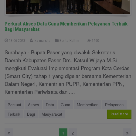
Perkuat Akses Data Guna Memberikan Pelayanan Terbaik
Bagi Masyarakat
13-06-2023
Ika marsila
Berita Kaltim
1490
Surabaya - Bupati Paser yang diwakili Sekretaris
Daerah Kabupaten Paser Drs. Katsul Wijaya M.Si
mengikuti Evaluasi Implementasi Program Kota Cerdas
(Smart City) tahap 1 yang digelar bersama Kementerian
Dalam Negeri, Kementrian PUPR, Kementerian PPN,
Kementerian Pariwisata dan ....
Perkuat
Akses
Data
Guna
Memberikan
Pelayanan
Terbaik
Bagi
Masyarakat
Read More
1
2