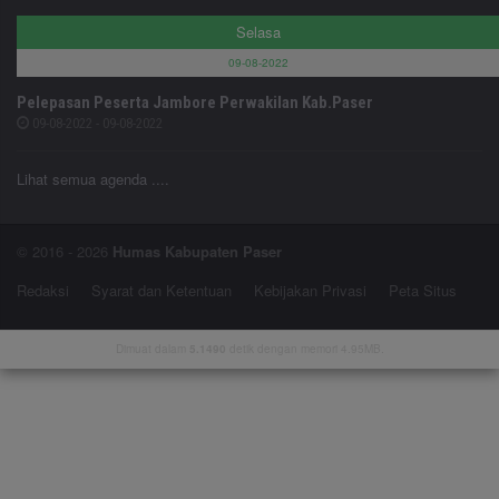
Selasa
09-08-2022
Pelepasan Peserta Jambore Perwakilan Kab.Paser
09-08-2022 - 09-08-2022
Lihat semua agenda ....
© 2016 - 2026
Humas Kabupaten Paser
Redaksi
Syarat dan Ketentuan
Kebijakan Privasi
Peta Situs
Dimuat dalam
5.1490
detik dengan memori 4.95MB.