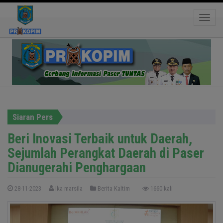
Beri Inovasi Terbaik untuk Daerah, Sejumlah
Perangkat Daerah di Paser Dianugerahi
Toggle
Penghargaan
Siaran Pers
Beri Inovasi Terbaik untuk Daerah,
Sejumlah Perangkat Daerah di Paser
Dianugerahi Penghargaan
28-11-2023
Ika marsila
Berita Kaltim
1660 kali