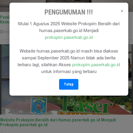
×
PENGUMUMAN !!!
Pemkab Paser Gelar Pembinaan Ormas, Perkuat Peran Wujudkan
Kemajuan dan Kondusifitas Daerah
Mulai 1 Agustus 2025 Website Prokopim Beralih dari
humas.paserkab.go.id Menjadi
31-07-2025
prokopim.paserkab.go.id
Website humas.paserkab.go.id masih bisa diakses
sampai September 2025 Namun tidak ada berita
terbaru lagi, silahkan Akses
prokopim.paserkab.go.id
untuk informasi yang terbaru
Tutup
Website Prokopim Beralih dari Humas.paserkab.go.id Menjadi
Prokopim.paserkab.go.id