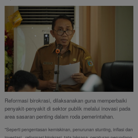
Reformasi birokrasi, dilaksanakan guna memperbaiki
penyakit-penyakit di sektor publik melalui inovasi pada
area sasaran penting dalam roda pemerintahan.
"Seperti pengentasan kemiskinan, penurunan stunting, inflasi dan
investasi, reformasi birokrasi, tata laksana, peraturan perundang-