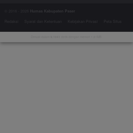
© 2016 - 2026
Humas Kabupaten Paser
Redaksi
Syarat dan Ketentuan
Kebijakan Privasi
Peta Situs
Dimuat dalam
9.1041
detik dengan memori 1.61MB.