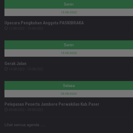
Senin
15-08-2022
Upacara Pengkuhan Anggota PASKIBRAKA
15-08-2022 - 15-08-2022
Senin
15-08-2022
Gerak Jalan
15-08-2022 - 15-08-2022
Selasa
09-08-2022
Pelepasan Peserta Jambore Perwakilan Kab.Paser
09-08-2022 - 09-08-2022
Lihat semua agenda ....