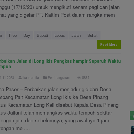
nggu (17/12/23) untuk mengikuti senam pagi dan jalan
hat yang digelar PT. Kaltim Post dalam rangka mem
ar
Free
Day
Bupati
Lepas
Jalan
Sehat
Read More
rbaikan Jalan di Long Ikis Pangkas hampir Separuh Waktu
mpuh
1-11-2023
Ika marsila
Pembangunan
5834
na Paser – Perbaikan jalan menjadi rigid dari Desa
mpang Pait Kecamatan Long Ikis ke Desa Pinang
tus Kecamatan Long Kali disebut Kepala Desa Pinang
tus Jailani telah memangkas waktu tempuh sekitar
tengah jam dari sebelumnya, yang awalnya 1 jam
tengah me ....