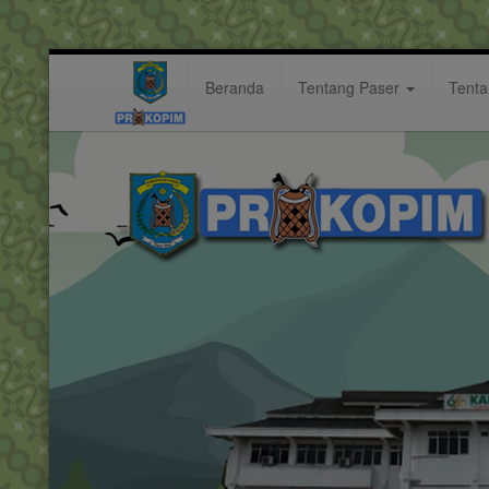
Beranda
Tentang Paser
Tent
jalan
Hastag: