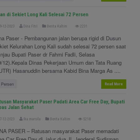
lan di Sekiet Long Kali Selesai 72 Persen
9-12-2023
Dina Fitri
Berita Kaltim
2231
na Paser - Pembangunan jalan berupa rigid di Dusun
kiet Kelurahan Long Kali sudah selesai 72 persen saat
tinjau Bupati Paser dr Fahmi Fadli, Selasa
9/12).Kepala Dinas Pekerjaan Umum dan Tata Ruang
UTR) Hasanuddin bersama Kabid Bina Marga As ....
Persen
Read More
tusan Masyarakat Paser Padati Area Car Free Day, Bupati
pas Jalan Sehat
7-12-2023
Ika marsila
Berita Kaltim
5218
NA PASER – Ratusan masyarakat Paser memadati
ea Car Free Day di jalur dua Jl. Jenderal Sudirman,