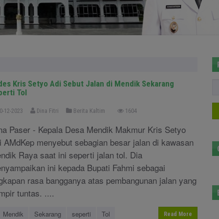
des Kris Setyo Adi Sebut Jalan di Mendik Sekarang
erti Tol
0-12-2023
Dina Fitri
Berita Kaltim
1604
na Paser - Kepala Desa Mendik Makmur Kris Setyo
i AMdKep menyebut sebagian besar jalan di kawasan
ndik Raya saat ini seperti jalan tol. Dia
nyampaikan ini kepada Bupati Fahmi sebagai
gkapan rasa bangganya atas pembangunan jalan yang
pir tuntas. ....
Mendik
Sekarang
seperti
Tol
Read More