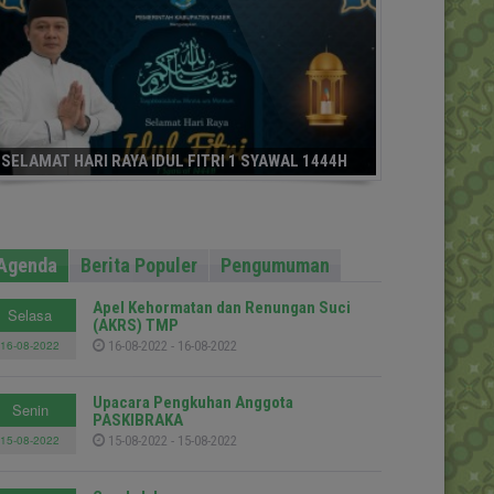
SELAMAT HARI RAYA IDUL FITRI 1 SYAWAL 1444H
Agenda
Berita Populer
Pengumuman
Apel Kehormatan dan Renungan Suci
Selasa
(AKRS) TMP
16-08-2022
16-08-2022 - 16-08-2022
Upacara Pengkuhan Anggota
Senin
PASKIBRAKA
15-08-2022
15-08-2022 - 15-08-2022