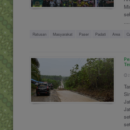
Mi
se
....
Ratusan
Masyarakat
Paser
Padati
Area
C
Pe
Te
2
Ta
Si
Ja
Ja
se
se