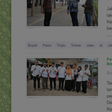
Ja
la
Ka
be
....
Bupati
Paser
Tinjau
Trotoar
Jalan
di
Ja
Pe
Be
0
Ta
la
pe
De
Ko