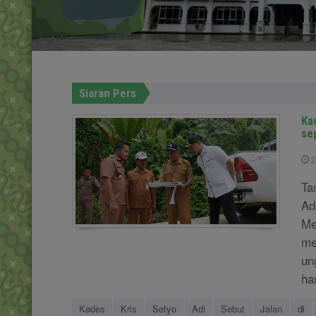
Siaran Pers
Ka
sep
2
Ta
Ad
Me
me
un
ham
Kades
Kris
Setyo
Adi
Sebut
Jalan
di