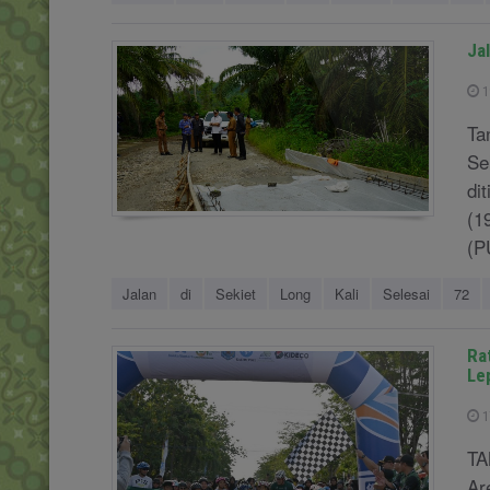
Ja
1
Ta
Se
di
(1
(P
Jalan
di
Sekiet
Long
Kali
Selesai
72
Ra
Le
1
TA
Ar