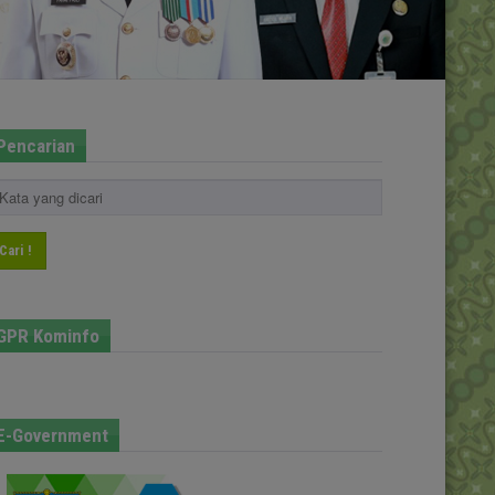
Pencarian
Cari !
GPR Kominfo
E-Government