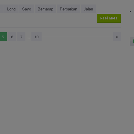
s
Long
Sayo
Berharap
Perbaikan
Jalan
Read More
5
6
7
...
10