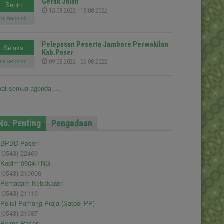
Gerak Jalan
Senin
15-08-2022 - 15-08-2022
15-08-2022
Pelepasan Peserta Jambore Perwakilan
Selasa
Kab.Paser
09-08-2022
09-08-2022 - 09-08-2022
hat semua agenda ....
No. Penting
Pengadaan
BPBD Paser
(0543) 22469
Kodim 0904/TNG
(0543) 210006
Pemadam Kebakaran
(0543) 21113
Polisi Pamong Praja (Satpol PP)
(0543) 21687
Polres Paser