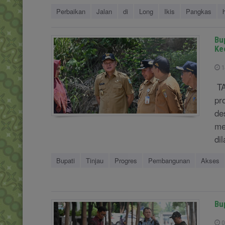
Perbaikan
Jalan
di
Long
Ikis
Pangkas
Bu
Ke
1
TA
pr
de
me
di
Bupati
Tinjau
Progres
Pembangunan
Akses
Bu
0