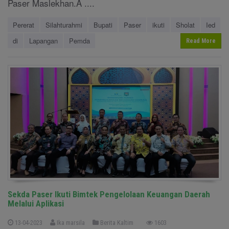
Paser Maslekhan.A ....
Pererat
Silahturahmi
Bupati
Paser
ikuti
Sholat
Ied
di
Lapangan
Pemda
Read More
Sekda Paser Ikuti Bimtek Pengelolaan Keuangan Daerah
Melalui Aplikasi
13-04-2023
Ika marsila
Berita Kaltim
1603