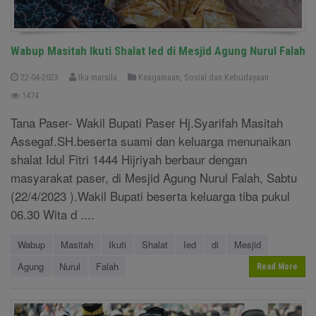
Wabup Masitah Ikuti Shalat Ied di Mesjid Agung Nurul Falah
22-04-2023
Ika marsila
Keagamaan, Sosial dan Kebudayaan
1474
Tana Paser- Wakil Bupati Paser Hj.Syarifah Masitah
Assegaf.SH.beserta suami dan keluarga menunaikan
shalat Idul Fitri 1444 Hijriyah berbaur dengan
masyarakat paser, di Mesjid Agung Nurul Falah, Sabtu
(22/4/2023 ).Wakil Bupati beserta keluarga tiba pukul
06.30 Wita d ....
Wabup
Masitah
Ikuti
Shalat
Ied
di
Mesjid
Agung
Nurul
Falah
Read More