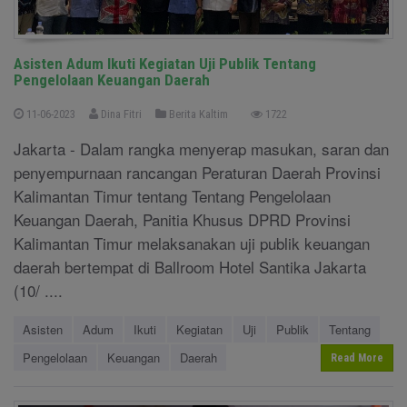
Asisten Adum Ikuti Kegiatan Uji Publik Tentang
Pengelolaan Keuangan Daerah
11-06-2023
Dina Fitri
Berita Kaltim
1722
Jakarta - Dalam rangka menyerap masukan, saran dan
penyempurnaan rancangan Peraturan Daerah Provinsi
Kalimantan Timur tentang Tentang Pengelolaan
Keuangan Daerah, Panitia Khusus DPRD Provinsi
Kalimantan Timur melaksanakan uji publik keuangan
daerah bertempat di Ballroom Hotel Santika Jakarta
(10/ ....
Asisten
Adum
Ikuti
Kegiatan
Uji
Publik
Tentang
Pengelolaan
Keuangan
Daerah
Read More