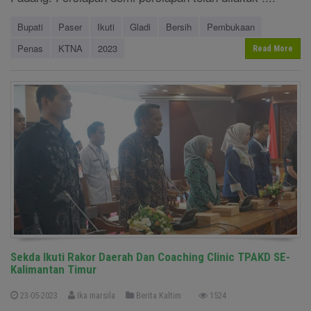
Bupati
Paser
Ikuti
Gladi
Bersih
Pembukaan
Penas
KTNA
2023
Read More
Sekda Ikuti Rakor Daerah Dan Coaching Clinic TPAKD SE-
Kalimantan Timur
23-05-2023
Ika marsila
Berita Kaltim
1524