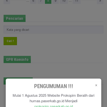
...
6
7
8
9
10
...
11
Pencarian
Cari !
GPR Kominfo
E-Government
×
PENGUMUMAN !!!
Mulai 1 Agustus 2025 Website Prokopim Beralih dari
humas.paserkab.go.id Menjadi
prokopim.paserkab.go.id