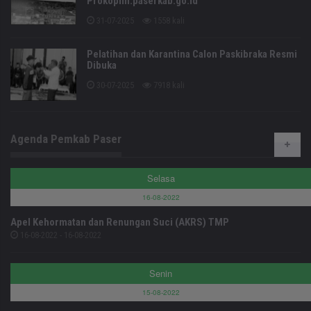
Prokopim.paserkab.go.id
31-07-2025
1558 kali
Pelatihan dan Karantina Calon Paskibraka Resmi
Dibuka
30-07-2025
7918 kali
Agenda Pemkab Paser
Selasa
16-08-2022
Apel Kehormatan dan Renungan Suci (AKRS) TMP
16-08-2022 - 16-08-2022
Senin
15-08-2022