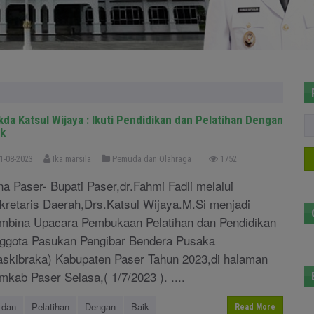
kda Katsul Wijaya : Ikuti Pendidikan dan Pelatihan Dengan
ik
1-08-2023
Ika marsila
Pemuda dan Olahraga
1752
na Paser- Bupati Paser,dr.Fahmi Fadli melalui
kretaris Daerah,Drs.Katsul Wijaya.M.Si menjadi
mbina Upacara Pembukaan Pelatihan dan Pendidikan
ggota Pasukan Pengibar Bendera Pusaka
askibraka) Kabupaten Paser Tahun 2023,di halaman
mkab Paser Selasa,( 1/7/2023 ). ....
dan
Pelatihan
Dengan
Baik
Read More