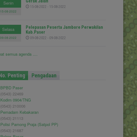
Gerak Jalan
Senin
15-08-2022 - 15-08-2022
15-08-2022
Pelepasan Peserta Jambore Perwakilan
Selasa
Kab.Paser
09-08-2022
09-08-2022 - 09-08-2022
hat semua agenda ....
No. Penting
Pengadaan
BPBD Paser
(0543) 22469
Kodim 0904/TNG
(0543) 210006
Pemadam Kebakaran
(0543) 21113
Polisi Pamong Praja (Satpol PP)
(0543) 21687
Polres Paser