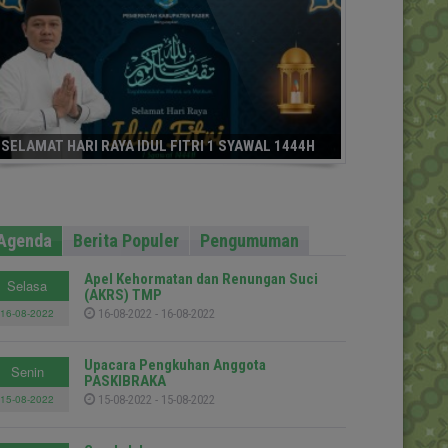
SELAMAT HARI RAYA IDUL FITRI 1 SYAWAL 1444H
Agenda
Berita Populer
Pengumuman
Apel Kehormatan dan Renungan Suci
Selasa
(AKRS) TMP
16-08-2022
16-08-2022 - 16-08-2022
Upacara Pengkuhan Anggota
Senin
PASKIBRAKA
15-08-2022
15-08-2022 - 15-08-2022