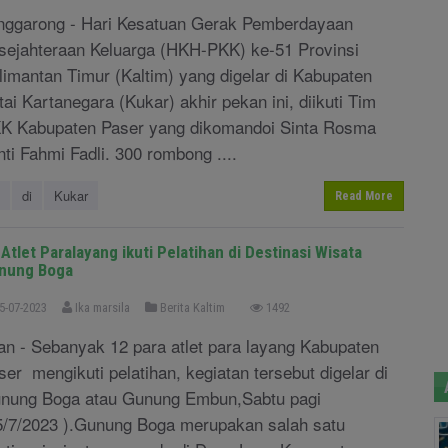
nggarong - Hari Kesatuan Gerak Pemberdayaan
sejahteraan Keluarga (HKH-PKK) ke-51 Provinsi
limantan Timur (Kaltim) yang digelar di Kabupaten
tai Kartanegara (Kukar) akhir pekan ini, diikuti Tim
K Kabupaten Paser yang dikomandoi Sinta Rosma
nti Fahmi Fadli. 300 rombong ....
di
Kukar
Read More
Atlet Paralayang ikuti Pelatihan di Destinasi Wisata
nung Boga
5-07-2023
Ika marsila
Berita Kaltim
1492
an - Sebanyak 12 para atlet para layang Kabupaten
ser mengikuti pelatihan, kegiatan tersebut digelar di
nung Boga atau Gunung Embun,Sabtu pagi
5/7/2023 ).Gunung Boga merupakan salah satu