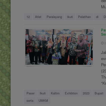
de
Mu
12
Atlet
Paralayang
ikuti
Pelatihan
di
D
Pa
Se
2
Ja
ev
Pe
(2
Th
“K
Paser
Ikuti
Kaltim
Exhibtion
2023
Bupati
serta
UMKM