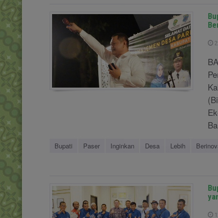
Bu
Ber
2
BA
Pe
Ka
(B
Ek
Bal
Bupati
Paser
Inginkan
Desa
Lebih
Berinov
Bu
ya
1