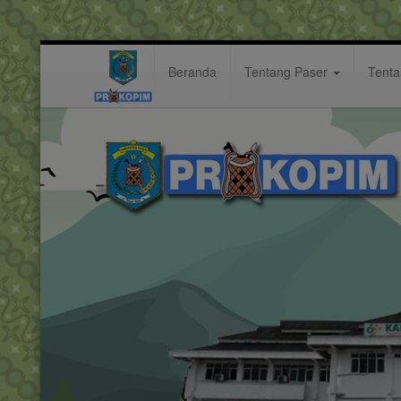
Beranda
Tentang Paser
Tent
ikuti
Hastag: