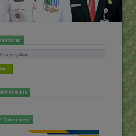
Pencarian
Cari !
GPR Kominfo
E-Government