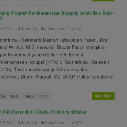
kung Program Pemberantasan Korupsi, Sekda Ikuti Rakor
K
6-07-2023
Ika marsila
Berita Kaltim
1427
marinda - Seketaris Daerah Kabupaten Paser , Drs.
tsul Wijaya, M.Si mewakili Bupati Paser mengikuti
pat Koordinasi yang digelar oleh Komisi
mberantasan Korupsi (KPK) di Samarinda , Selasa (
/7/23). Turut mendampingi Sekda Inspektur
spektorat, Dharni Haryati, SE, M.AP. Rakor tersebut d
kda
Ikuti
Rakor
KPK
Read More
m PKK Paser Ikuti HKG ke-51 Kaltim di Kukar
3-07-2023
Ika marsila
Berita Kaltim
1323