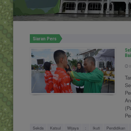
Siaran Pers
Se
Ba
0
Ta
Se
Pe
An
(P
Pe
Sekda
Katsul
Wijaya
:
Ikuti
Pendidikan