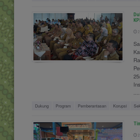
Du
KP
2
Sa
Ka
Ra
Pe
25
In
....
Dukung
Program
Pemberantasan
Korupsi
Se
Ti
2