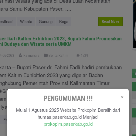
stinasi wisata yang ada di Desa Luan Kecamatan
ara Samu Kabupaten Paser. ....
estinasi
Wisata
Gunung
Boga
Read More
ser Ikuti Kaltim Exhibtion 2023, Bupati Fahmi Promosikan
ni Budaya dan Wisata serta UMKM
4-06-2023
Ika marsila
Berita Kaltim
1729
karta – Bupati Paser dr. Fahmi Fadli hadiri pembukaan
ent Kaltim Exhibition 2023 yang digelar Badan
nghubung Pemerintah Provinsi Kalimantan Timur
3/6/2023). Kegiatan di Sarinah Mall, Jalan M.H.
×
PENGUMUMAN !!!
amrin Nomor 11, Jakarta Pusat ini mengangkat tema
riya Wastra untuk Nus ....
Mulai 1 Agustus 2025 Website Prokopim Beralih dari
humas.paserkab.go.id Menjadi
Fahmi
Promosikan
Seni
Budaya
dan
Wisata
prokopim.paserkab.go.id
Read More