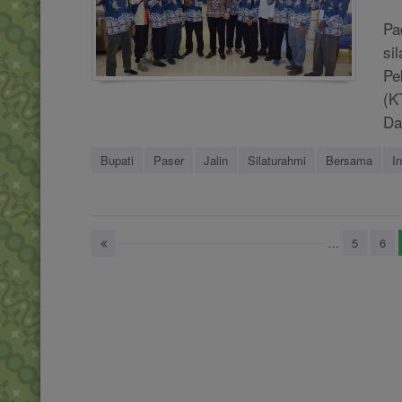
Pa
si
Pe
(K
Da
Bupati
Paser
Jalin
Silaturahmi
Bersama
I
...
5
6