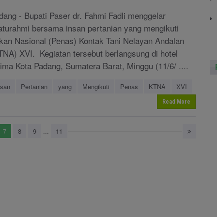
dang - Bupati Paser dr. Fahmi Fadli menggelar
laturahmi bersama insan pertanian yang mengikuti
kan Nasional (Penas) Kontak Tani Nelayan Andalan
TNA) XVI. Kegiatan tersebut berlangsung di hotel
ima Kota Padang, Sumatera Barat, Minggu (11/6/ ....
nsan
Pertanian
yang
Mengikuti
Penas
KTNA
XVI
Read More
7
8
9
...
11