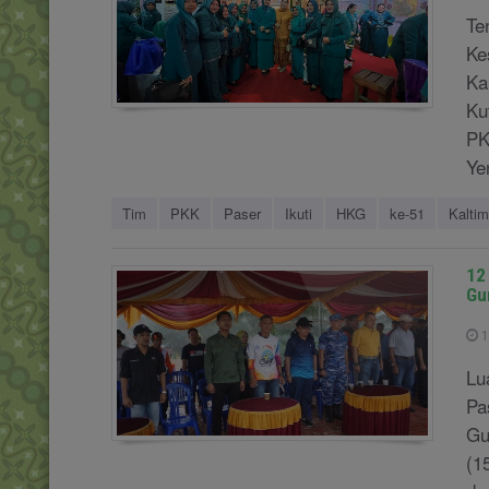
Te
Ke
Ka
Ku
PK
Ye
Tim
PKK
Paser
Ikuti
HKG
ke-51
Kaltim
12 
Gu
1
Lu
Pa
Gu
(1