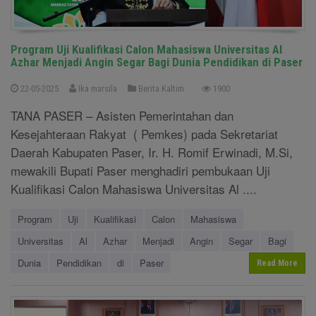
Program Uji Kualifikasi Calon Mahasiswa Universitas Al
Azhar Menjadi Angin Segar Bagi Dunia Pendidikan di Paser
22-05-2025
Ika marsila
Berita Kaltim
1900
TANA PASER – Asisten Pemerintahan dan
Kesejahteraan Rakyat ( Pemkes) pada Sekretariat
Daerah Kabupaten Paser, Ir. H. Romif Erwinadi, M.Si,
mewakili Bupati Paser menghadiri pembukaan Uji
Kualifikasi Calon Mahasiswa Universitas Al ....
Program
Uji
Kualifikasi
Calon
Mahasiswa
Universitas
Al
Azhar
Menjadi
Angin
Segar
Bagi
Dunia
Pendidikan
di
Paser
Read More