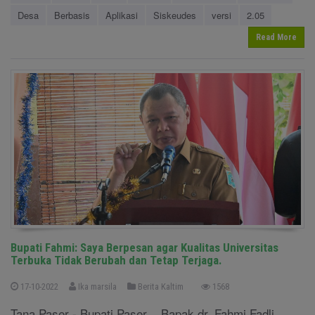
Desa
Berbasis
Aplikasi
Siskeudes
versi
2.05
Read More
Bupati Fahmi: Saya Berpesan agar Kualitas Universitas
Terbuka Tidak Berubah dan Tetap Terjaga.
17-10-2022
Ika marsila
Berita Kaltim
1568
Tana Paser - Bupati Paser , Bapak dr. Fahmi Fadli