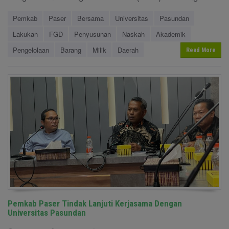
Pemkab
Paser
Bersama
Universitas
Pasundan
Lakukan
FGD
Penyusunan
Naskah
Akademik
Pengelolaan
Barang
Milik
Daerah
Read More
Pemkab Paser Tindak Lanjuti Kerjasama Dengan
Universitas Pasundan