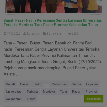
Bupati Paser Hadiri Peresmian Sentra Layanan Universitas
Terbuka Merdeka Tana Paser Provinsi Kalimantan Timur
17-10-2022
Ika marsila
Berita Kaltim
2300
Tana – Paser, Bupati Paser, Bapak dr. Fahmi Fadli
hadiri Peresmian Sentra Layanan Universitas Terbuka
Merdeka Tana Paser Provinsi Kalimantan Timur Jl .
Lambung Mangkurat Tanah Grogot, Senin (17/10/2022).
Pejabat yang hadir mendampingi Bupati Paser yaitu:
Asiste ....
Bupati
Paser
Hadiri
Peresmian
Sentra
Layanan
Universitas
Terbuka
Merdeka
Tana
Paser
Provinsi
Kalimantan
Timur
Read More