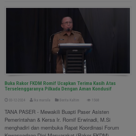
Buka Rakor FKDM Romif Ucapkan Terima Kasih Atas
Terselenggaranya Pilkada Dengan Aman Kondusif
03-12-2024
Ika marsila
Berita Kaltim
1568
TANA PASER - Mewakili Buapti Paser Asisten
Pemerintahan & Kersa Ir. Romif Erwinadi, M.Si
menghadiri dan membuka Rapat Koordinasi Forum
Kewaspadaan Dini Masyarakat (Rakor FKDM)