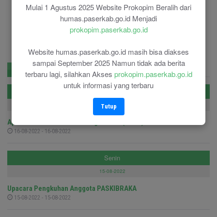
Mulai 1 Agustus 2025 Website Prokopim Beralih dari
humas.paserkab.go.id Menjadi
prokopim.paserkab.go.id
Website humas.paserkab.go.id masih bisa diakses
sampai September 2025 Namun tidak ada berita
Agenda
Berita Populer
Pengumuman
terbaru lagi, silahkan Akses
prokopim.paserkab.go.id
untuk informasi yang terbaru
Selasa
16-08-2022
Tutup
Apel Kehormatan dan Renungan Suci (AKRS) TMP
16-08-2022 - 16-08-2022
Senin
15-08-2022
Upacara Pengkuhan Anggota PASKIBRAKA
15-08-2022 - 15-08-2022