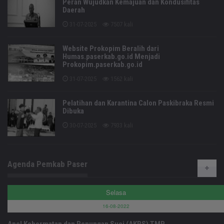
Peran Wujudkan Kemajuan dan Kondusifitas
Daerah
31-07-2025
7507 kali
Website Prokopim Beralih dari
Humas.paserkab.go.id Menjadi
Prokopim.paserkab.go.id
31-07-2025
1562 kali
Pelatihan dan Karantina Calon Paskibraka Resmi
Dibuka
30-07-2025
7933 kali
Agenda Pemkab Paser
Selasa
16-08-2022
Apel Kehormatan dan Renungan Suci (AKRS) TMP