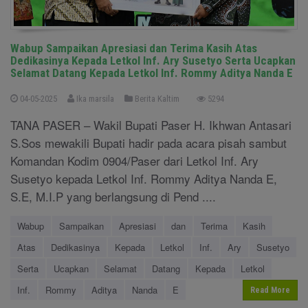
Wabup Sampaikan Apresiasi dan Terima Kasih Atas
Dedikasinya Kepada Letkol Inf. Ary Susetyo Serta Ucapkan
Selamat Datang Kepada Letkol Inf. Rommy Aditya Nanda E
04-05-2025
Ika marsila
Berita Kaltim
5294
TANA PASER – Wakil Bupati Paser H. Ikhwan Antasari
S.Sos mewakili Bupati hadir pada acara pisah sambut
Komandan Kodim 0904/Paser dari Letkol Inf. Ary
Susetyo kepada Letkol Inf. Rommy Aditya Nanda E,
S.E, M.I.P yang berlangsung di Pend ....
Wabup
Sampaikan
Apresiasi
dan
Terima
Kasih
Atas
Dedikasinya
Kepada
Letkol
Inf.
Ary
Susetyo
Serta
Ucapkan
Selamat
Datang
Kepada
Letkol
Inf.
Rommy
Aditya
Nanda
E
Read More