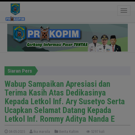
Atas Dedikasinya Kepada Letkol Inf. Ary
Susetyo Serta Ucapkan Selamat Datang Kepada
Toggle
Letkol Inf. Rommy Aditya Nanda E
Siaran Pers
Wabup Sampaikan Apresiasi dan
Terima Kasih Atas Dedikasinya
Kepada Letkol Inf. Ary Susetyo Serta
Ucapkan Selamat Datang Kepada
Letkol Inf. Rommy Aditya Nanda E
04-05-2025
Ika marsila
Berita Kaltim
5297 kali