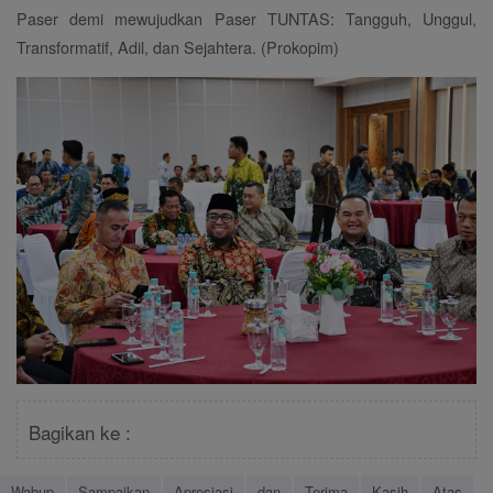
Paser demi mewujudkan Paser TUNTAS: Tangguh, Unggul,
Transformatif, Adil, dan Sejahtera. (Prokopim)
Bagikan ke :
Wabup
Sampaikan
Apresiasi
dan
Terima
Kasih
Atas