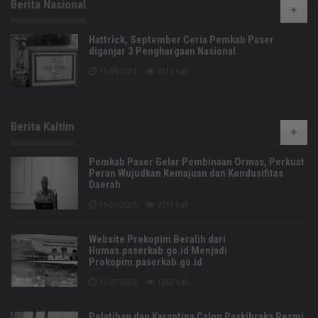
Berita Nasional
Hattrick, September Ceria Pemkab Paser
diganjar 3 Penghargaan Nasional
16-09-2024
8113 kali
Berita Kaltim
Pemkab Paser Gelar Pembinaan Ormas, Perkuat
Peran Wujudkan Kemajuan dan Kondusifitas
Daerah
31-07-2025
7511 kali
Website Prokopim Beralih dari
Humas.paserkab.go.id Menjadi
Prokopim.paserkab.go.id
31-07-2025
1567 kali
Pelatihan dan Karantina Calon Paskibraka Resmi