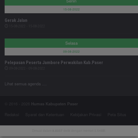
Senin
15-08-2022
Gerak Jalan
15-08-2022 - 15-08-2022
Selasa
09-08-2022
Pelepasan Peserta Jambore Perwakilan Kab.Paser
09-08-2022 - 09-08-2022
Lihat semua agenda ....
© 2016 - 2026
Humas Kabupaten Paser
Redaksi
Syarat dan Ketentuan
Kebijakan Privasi
Peta Situs
Dimuat dalam
8.8337
detik dengan memori 3.54MB.