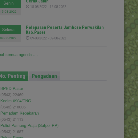
Gerak Jalan
Senin
15-08-2022 - 15-08-2022
15-08-2022
Pelepasan Peserta Jambore Perwakilan
Selasa
Kab.Paser
09-08-2022
09-08-2022 - 09-08-2022
hat semua agenda ....
No. Penting
Pengadaan
BPBD Paser
(0543) 22469
Kodim 0904/TNG
(0543) 210006
Pemadam Kebakaran
(0543) 21113
Polisi Pamong Praja (Satpol PP)
(0543) 21687
Polres Paser