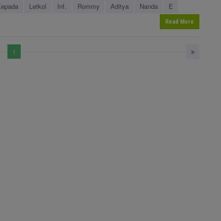
Kepada
Letkol
Inf.
Rommy
Aditya
Nanda
E
Read More
1