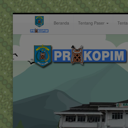
Beranda
Tentang Paser
Tent
dedikasinya
Hastag: