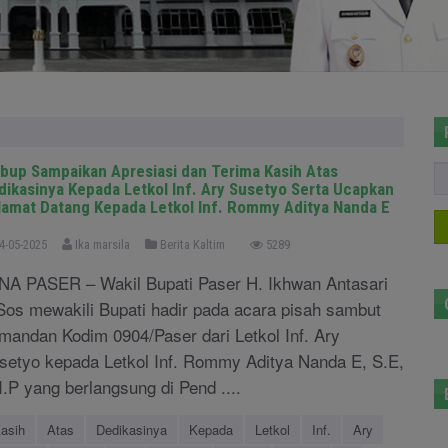
bup Sampaikan Apresiasi dan Terima Kasih Atas
dikasinya Kepada Letkol Inf. Ary Susetyo Serta Ucapkan
lamat Datang Kepada Letkol Inf. Rommy Aditya Nanda E
4-05-2025
Ika marsila
Berita Kaltim
5289
NA PASER – Wakil Bupati Paser H. Ikhwan Antasari
Sos mewakili Bupati hadir pada acara pisah sambut
mandan Kodim 0904/Paser dari Letkol Inf. Ary
setyo kepada Letkol Inf. Rommy Aditya Nanda E, S.E,
I.P yang berlangsung di Pend ....
asih
Atas
Dedikasinya
Kepada
Letkol
Inf.
Ary