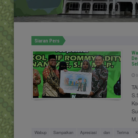
Siaran Pers
Wa
De
Se
0
TA
S.
Ko
Su
M.
Wabup
Sampaikan
Apresiasi
dan
Terima
K