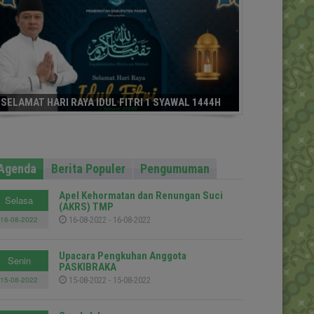
SELAMAT HARI RAYA IDUL FITRI 1 SYAWAL 1444H
Agenda
Berita Populer
Pengumuman
Apel Kehormatan dan Renungan Suci
Selasa
(AKRS) TMP
16-08-2022
16-08-2022 - 16-08-2022
Upacara Pengkuhan Anggota
Senin
PASKIBRAKA
15-08-2022
15-08-2022 - 15-08-2022