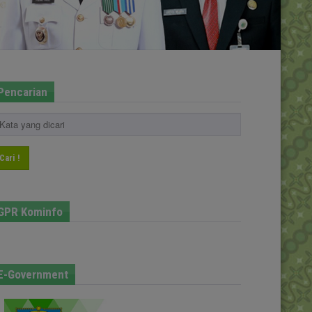
Pencarian
Cari !
GPR Kominfo
E-Government