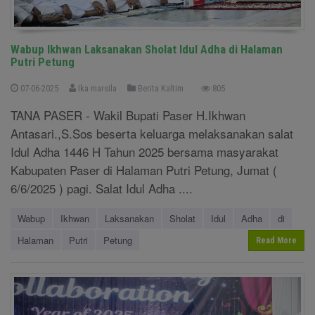
Wabup Ikhwan Laksanakan Sholat Idul Adha di Halaman
Putri Petung
07-06-2025
Ika marsila
Berita Kaltim
805
TANA PASER - Wakil Bupati Paser H.Ikhwan
Antasari.,S.Sos beserta keluarga melaksanakan salat
Idul Adha 1446 H Tahun 2025 bersama masyarakat
Kabupaten Paser di Halaman Putri Petung, Jumat (
6/6/2025 ) pagi. Salat Idul Adha ....
Wabup
Ikhwan
Laksanakan
Sholat
Idul
Adha
di
Halaman
Putri
Petung
Read More