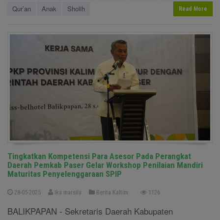
Qur’an
Anak
Sholih
Read More
Tingkatkan Kompetensi Para Asesor Pada Perangkat
Daerah Pemkab Paser Gelar Workshop Penilaian Mandiri
Maturitas Penyelenggaraan SPIP
28-05-2025
Ika marsila
Berita Kaltim
1126
BALIKPAPAN - Sekretaris Daerah Kabupaten