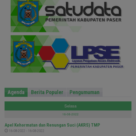
Agenda
Berita Populer
Pengumuman
Selasa
16-08-2022
Apel Kehormatan dan Renungan Suci (AKRS) TMP
16-08-2022 - 16-08-2022