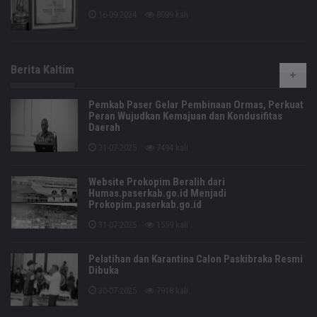
16-09-2024
8099 kali
Berita Kaltim
Pemkab Paser Gelar Pembinaan Ormas, Perkuat
Peran Wujudkan Kemajuan dan Kondusifitas
Daerah
31-07-2025
7494 kali
Website Prokopim Beralih dari
Humas.paserkab.go.id Menjadi
Prokopim.paserkab.go.id
31-07-2025
1559 kali
Pelatihan dan Karantina Calon Paskibraka Resmi
Dibuka
30-07-2025
7918 kali