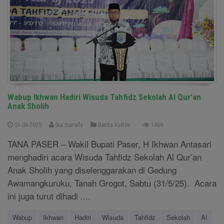
Wabup Ikhwan Hadiri Wisuda Tahfidz Sekolah Al Qur’an
Anak Sholih
01-06-2025
Ika marsila
Berita Kaltim
1469
TANA PASER – Wakil Bupati Paser, H Ikhwan Antasari
menghadiri acara Wisuda Tahfidz Sekolah Al Qur’an
Anak Sholih yang diselenggarakan di Gedung
Awamangkuruku, Tanah Grogot, Sabtu (31/5/25). Acara
ini juga turut dihadi ....
Wabup
Ikhwan
Hadiri
Wisuda
Tahfidz
Sekolah
Al