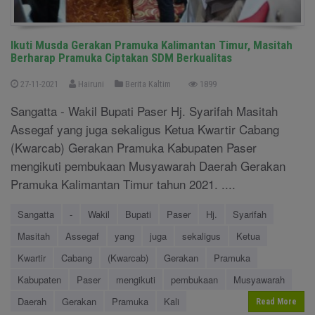
Ikuti Musda Gerakan Pramuka Kalimantan Timur, Masitah
Berharap Pramuka Ciptakan SDM Berkualitas
27-11-2021
Hairuni
Berita Kaltim
1899
Sangatta - Wakil Bupati Paser Hj. Syarifah Masitah
Assegaf yang juga sekaligus Ketua Kwartir Cabang
(Kwarcab) Gerakan Pramuka Kabupaten Paser
mengikuti pembukaan Musyawarah Daerah Gerakan
Pramuka Kalimantan Timur tahun 2021. ....
Sangatta
-
Wakil
Bupati
Paser
Hj.
Syarifah
Masitah
Assegaf
yang
juga
sekaligus
Ketua
Kwartir
Cabang
(Kwarcab)
Gerakan
Pramuka
Kabupaten
Paser
mengikuti
pembukaan
Musyawarah
Daerah
Gerakan
Pramuka
Kali
Read More