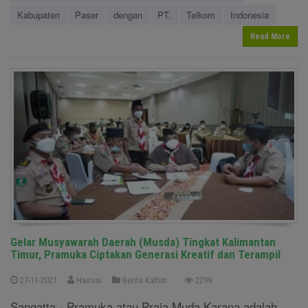
Kabupaten
Paser
dengan
PT.
Telkom
Indonesia
Read More
Gelar Musyawarah Daerah (Musda) Tingkat Kalimantan
Timur, Pramuka Ciptakan Generasi Kreatif dan Terampil
27-11-2021
Hairuni
Berita Kaltim
2299
Sangatta - Pramuka atau Praja Muda Karana adalah