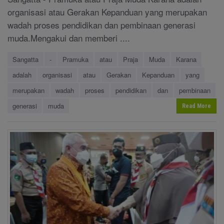
organisasi atau Gerakan Kepanduan yang merupakan
wadah proses pendidikan dan pembinaan generasi
muda.Mengakui dan memberi ....
Sangatta
-
Pramuka
atau
Praja
Muda
Karana
adalah
organisasi
atau
Gerakan
Kepanduan
yang
merupakan
wadah
proses
pendidikan
dan
pembinaan
generasi
muda
Read More