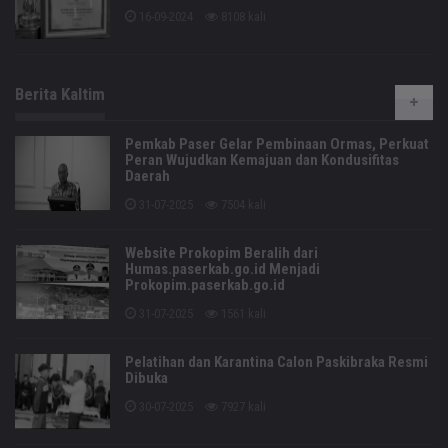
16-09-2024
8108 kali
Berita Kaltim
Pemkab Paser Gelar Pembinaan Ormas, Perkuat
Peran Wujudkan Kemajuan dan Kondusifitas
Daerah
31-07-2025
7504 kali
Website Prokopim Beralih dari
Humas.paserkab.go.id Menjadi
Prokopim.paserkab.go.id
31-07-2025
1561 kali
Pelatihan dan Karantina Calon Paskibraka Resmi
Dibuka
30-07-2025
7927 kali