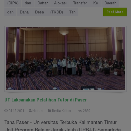
(DIPA)
dan
Daftar
Alokasi
Transfer
Ke
Daerah
dan
Dana
Desa
(TKDD)
Tah
Read More
UT Laksanakan Pelatihan Tutor di Paser
04-12-2021
Hairuni
Berita Kaltim
2820
Tana Paser - Universitas Terbuka Kalimantan Timur
Unit Program Belajar Jarak Jauh (UPBJJ) Samarinda