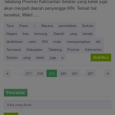
Tabalong Provinsi Kalimantan Selatan yang kelak juga
akan menjadi daerah penyangga IKN. Terkait hal
tersebut, Wakil ....
Tana
Paser
–
Wacana
pemindahan
Ibukota
Negara
kian
kencang.
Daerah
yang
berada
disekitaran
calon
IKN
mulai
mempersiapkan
diri.
Termasuk
Kabupaten
Tabalong
Provinsi
Kalimantan
Selatan
yang
kelak
juga
a
Read More
...
217
218
219
220
221
...
227
Pencarian