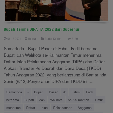
Bupati Terima DIPA TA 2022 dari Gubernur
06-12-2021
Hairuni
Berita Kaltim
2140
Samarinda - Bupati Paser dr Fahmi Fadli bersama
Bupati dan Walikota se-Kalimantan Timur menerima
Daftar Isian Pelaksanaan Anggaran (DIPA) dan Daftar
Alokasi Transfer Ke Daerah dan Dana Desa (TKDD)
Tahun Anggaran 2022, yang berlangsung di Samarinda,
Senin (6/12).Penyerahan DIPA dan TKDD ini ....
Samarinda
-
Bupati
Paser
dr
Fahmi
Fadli
bersama
Bupati
dan
Walikota
se-Kalimantan
Timur
menerima
Daftar
Isian
Pelaksanaan
Anggaran