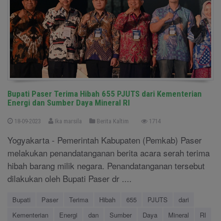
Bupati Paser Terima Hibah 655 PJUTS dari Kementerian
Energi dan Sumber Daya Mineral RI
18-09-2023
Ika marsila
Berita Kaltim
1714
Yogyakarta - Pemerintah Kabupaten (Pemkab) Paser
melakukan penandatanganan berita acara serah terima
hibah barang milik negara. Penandatanganan tersebut
dilakukan oleh Bupati Paser dr ....
Bupati
Paser
Terima
Hibah
655
PJUTS
dari
Kementerian
Energi
dan
Sumber
Daya
Mineral
RI