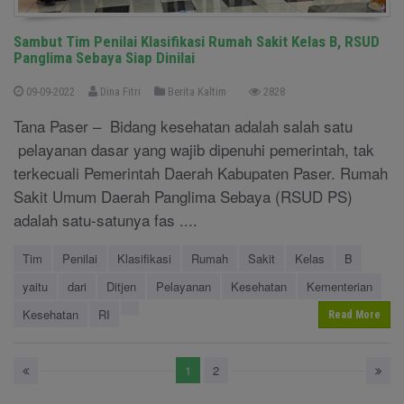
Sambut Tim Penilai Klasifikasi Rumah Sakit Kelas B, RSUD
Panglima Sebaya Siap Dinilai
09-09-2022
Dina Fitri
Berita Kaltim
2828
Tana Paser – Bidang kesehatan adalah salah satu
pelayanan dasar yang wajib dipenuhi pemerintah, tak
terkecuali Pemerintah Daerah Kabupaten Paser. Rumah
Sakit Umum Daerah Panglima Sebaya (RSUD PS)
adalah satu-satunya fas ....
Tim
Penilai
Klasifikasi
Rumah
Sakit
Kelas
B
yaitu
dari
Ditjen
Pelayanan
Kesehatan
Kementerian
Kesehatan
RI
Read More
1
2