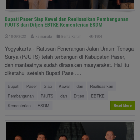
Bupati Paser Siap Kawal dan Realisasikan Pembangunan
PJUTS dari Ditjen EBTKE Kementerian ESDM
18-09-2023
Ika marsila
Berita Kaltim
1904
Yogyakarta - Ratusan Penerangan Jalan Umum Tenaga
Surya (PJUTS) telah terbangun di Kabupaten Paser,
dan manfaatnya sudah dirasakan masyarakat. Hal itu
diketahui setelah Bupati Pase ....
Bupati
Paser
Siap
Kawal
dan
Realisasikan
Pembangunan
PJUTS
dari
Ditjen
EBTKE
Kementerian
ESDM
Read More