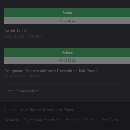
Senin
15-08-2022
Gerak Jalan
15-08-2022 - 15-08-2022
Selasa
09-08-2022
Pelepasan Peserta Jambore Perwakilan Kab.Paser
09-08-2022 - 09-08-2022
Lihat semua agenda ....
© 2016 - 2026
Humas Kabupaten Paser
Redaksi
Syarat dan Ketentuan
Kebijakan Privasi
Peta Situs