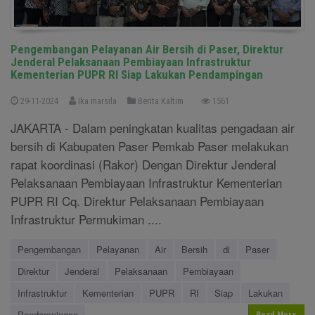
Pengembangan Pelayanan Air Bersih di Paser, Direktur
Jenderal Pelaksanaan Pembiayaan Infrastruktur
Kementerian PUPR RI Siap Lakukan Pendampingan
29-11-2024
Ika marsila
Berita Kaltim
1561
JAKARTA - Dalam peningkatan kualitas pengadaan air
bersih di Kabupaten Paser Pemkab Paser melakukan
rapat koordinasi (Rakor) Dengan Direktur Jenderal
Pelaksanaan Pembiayaan Infrastruktur Kementerian
PUPR RI Cq. Direktur Pelaksanaan Pembiayaan
Infrastruktur Permukiman ....
Pengembangan
Pelayanan
Air
Bersih
di
Paser
Direktur
Jenderal
Pelaksanaan
Pembiayaan
Infrastruktur
Kementerian
PUPR
RI
Siap
Lakukan
Pendampingan