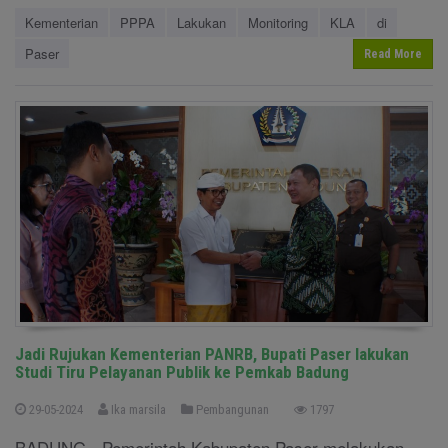
Kementerian
PPPA
Lakukan
Monitoring
KLA
di
Paser
Read More
Jadi Rujukan Kementerian PANRB, Bupati Paser lakukan
Studi Tiru Pelayanan Publik ke Pemkab Badung
29-05-2024
Ika marsila
Pembangunan
1797
BADUNG - Pemerintah Kabupaten Paser melakukan