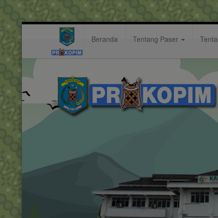
Beranda
Tentang Paser
Tent
pupr
Hastag: