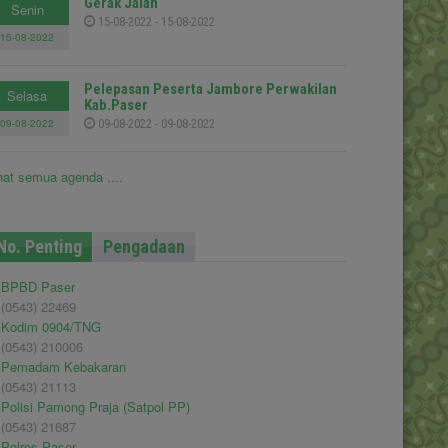
Gerak Jalan
Senin
15-08-2022 - 15-08-2022
15-08-2022
Pelepasan Peserta Jambore Perwakilan
Selasa
Kab.Paser
09-08-2022
09-08-2022 - 09-08-2022
hat semua agenda ....
No. Penting
Pengadaan
BPBD Paser
(0543) 22469
Kodim 0904/TNG
(0543) 210006
Pemadam Kebakaran
(0543) 21113
Polisi Pamong Praja (Satpol PP)
(0543) 21687
Polres Paser