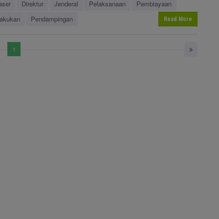
aser
Direktur
Jenderal
Pelaksanaan
Pembiayaan
akukan
Pendampingan
Read More
1