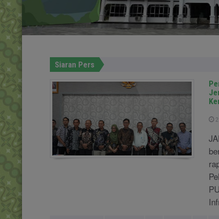
Siaran Pers
Pe
Je
Ke
2
JA
be
ra
Pe
PU
In