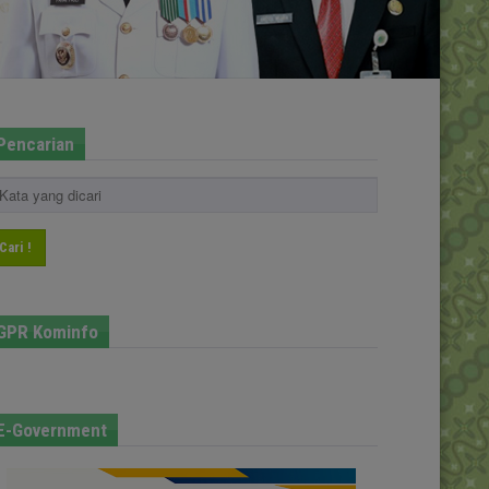
Pencarian
Cari !
GPR Kominfo
E-Government