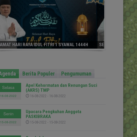
SELAMAT HARI RAYA IDUL FITRI 1 SYAWAL 1444H
Agenda
Berita Populer
Pengumuman
Apel Kehormatan dan Renungan Suci
Selasa
(AKRS) TMP
16-08-2022
16-08-2022 - 16-08-2022
Upacara Pengkuhan Anggota
Senin
PASKIBRAKA
15-08-2022
15-08-2022 - 15-08-2022