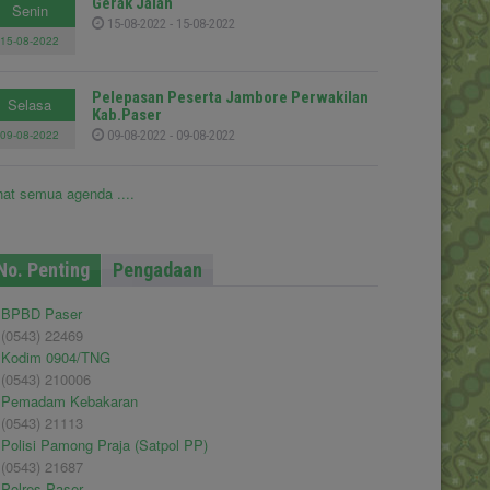
Gerak Jalan
Senin
15-08-2022 - 15-08-2022
15-08-2022
Pelepasan Peserta Jambore Perwakilan
Selasa
Kab.Paser
09-08-2022
09-08-2022 - 09-08-2022
hat semua agenda ....
No. Penting
Pengadaan
BPBD Paser
(0543) 22469
Kodim 0904/TNG
(0543) 210006
Pemadam Kebakaran
(0543) 21113
Polisi Pamong Praja (Satpol PP)
(0543) 21687
Polres Paser