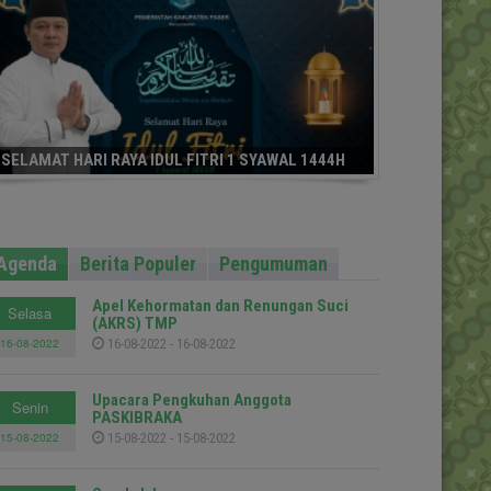
SELAMAT HARI RAYA IDUL FITRI 1 SYAWAL 1444H
Agenda
Berita Populer
Pengumuman
Apel Kehormatan dan Renungan Suci
Selasa
(AKRS) TMP
16-08-2022
16-08-2022 - 16-08-2022
Upacara Pengkuhan Anggota
Senin
PASKIBRAKA
15-08-2022
15-08-2022 - 15-08-2022