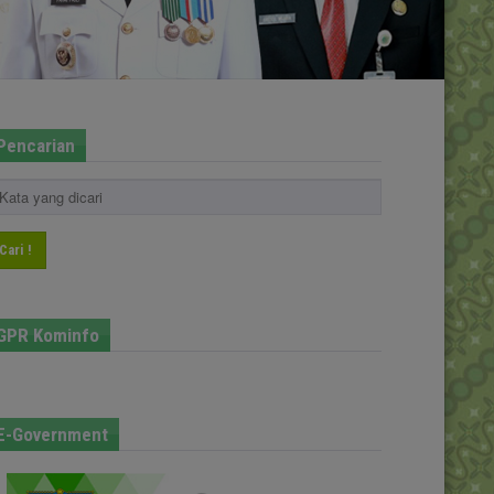
Pencarian
Cari !
GPR Kominfo
E-Government