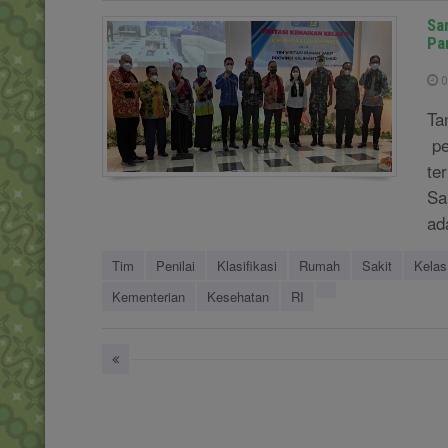
Sa
Pa
0
Ta
pe
te
Sa
ad
Tim
Penilai
Klasifikasi
Rumah
Sakit
Kelas
Kementerian
Kesehatan
RI