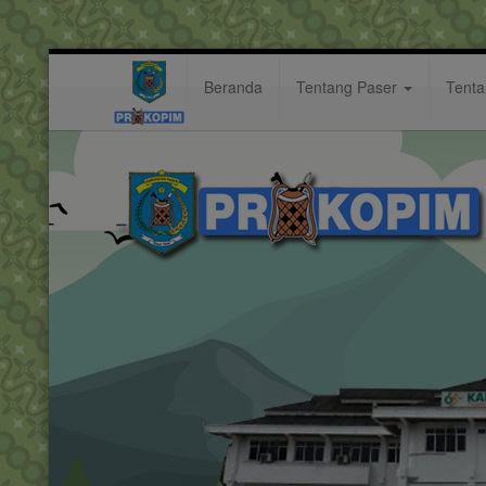
Beranda
Tentang Paser
Tent
ditjen
Hastag: