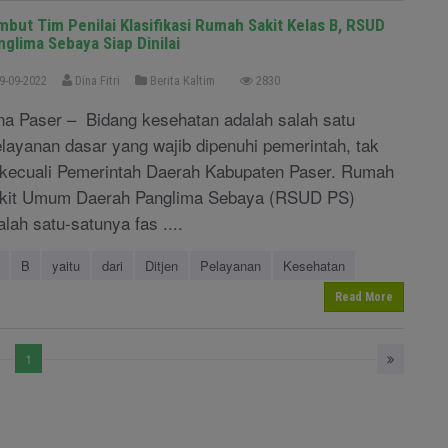
mbut Tim Penilai Klasifikasi Rumah Sakit Kelas B, RSUD
nglima Sebaya Siap Dinilai
9-09-2022
Dina Fitri
Berita Kaltim
2830
na Paser – Bidang kesehatan adalah salah satu
layanan dasar yang wajib dipenuhi pemerintah, tak
rkecuali Pemerintah Daerah Kabupaten Paser. Rumah
kit Umum Daerah Panglima Sebaya (RSUD PS)
alah satu-satunya fas ....
B
yaitu
dari
Ditjen
Pelayanan
Kesehatan
Read More
1