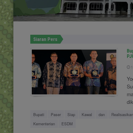
Siaran Pers
Bu
PJ
1
Yo
Su
ma
di
Bupati
Paser
Siap
Kawal
dan
Realisasika
Kementerian
ESDM