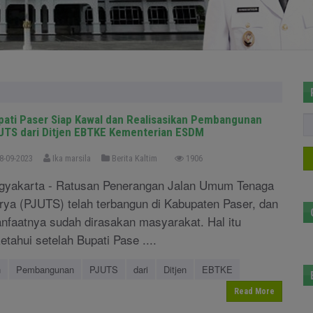
pati Paser Siap Kawal dan Realisasikan Pembangunan
UTS dari Ditjen EBTKE Kementerian ESDM
8-09-2023
Ika marsila
Berita Kaltim
1906
gyakarta - Ratusan Penerangan Jalan Umum Tenaga
rya (PJUTS) telah terbangun di Kabupaten Paser, dan
nfaatnya sudah dirasakan masyarakat. Hal itu
ketahui setelah Bupati Pase ....
n
Pembangunan
PJUTS
dari
Ditjen
EBTKE
Read More