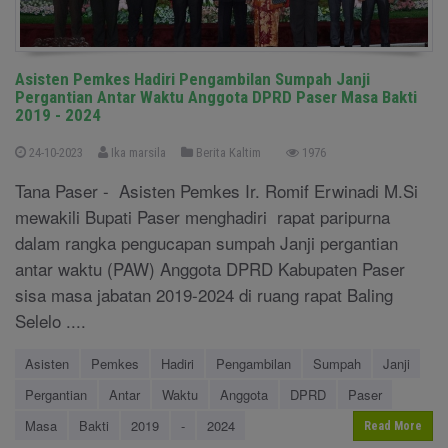
Asisten Pemkes Hadiri Pengambilan Sumpah Janji
Pergantian Antar Waktu Anggota DPRD Paser Masa Bakti
2019 - 2024
24-10-2023
Ika marsila
Berita Kaltim
1976
Tana Paser - Asisten Pemkes Ir. Romif Erwinadi M.Si
mewakili Bupati Paser menghadiri rapat paripurna
dalam rangka pengucapan sumpah Janji pergantian
antar waktu (PAW) Anggota DPRD Kabupaten Paser
sisa masa jabatan 2019-2024 di ruang rapat Baling
Selelo ....
Asisten
Pemkes
Hadiri
Pengambilan
Sumpah
Janji
Pergantian
Antar
Waktu
Anggota
DPRD
Paser
Masa
Bakti
2019
-
2024
Read More