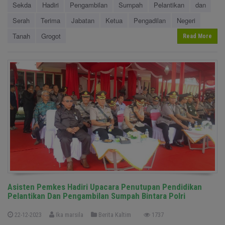
Sekda
Hadiri
Pengambilan
Sumpah
Pelantikan
dan
Serah
Terima
Jabatan
Ketua
Pengadilan
Negeri
Tanah
Grogot
Read More
Asisten Pemkes Hadiri Upacara Penutupan Pendidikan
Pelantikan Dan Pengambilan Sumpah Bintara Polri
22-12-2023
Ika marsila
Berita Kaltim
1737