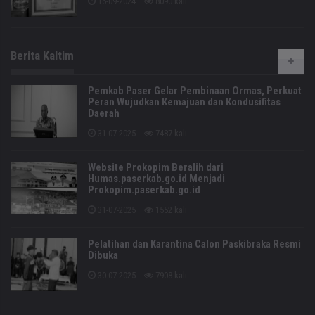
16-09-2024
8090 kali
Berita Kaltim
Pemkab Paser Gelar Pembinaan Ormas, Perkuat
Peran Wujudkan Kemajuan dan Kondusifitas
Daerah
31-07-2025
7487 kali
Website Prokopim Beralih dari
Humas.paserkab.go.id Menjadi
Prokopim.paserkab.go.id
31-07-2025
1552 kali
Pelatihan dan Karantina Calon Paskibraka Resmi
Dibuka
30-07-2025
7908 kali