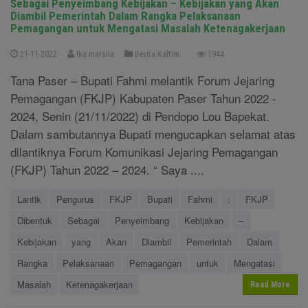
Sebagai Penyeimbang Kebijakan – Kebijakan yang Akan
Diambil Pemerintah Dalam Rangka Pelaksanaan
Pemagangan untuk Mengatasi Masalah Ketenagakerjaan
21-11-2022
Ika marsila
Berita Kaltim
1944
Tana Paser – Bupati Fahmi melantik Forum Jejaring
Pemagangan (FKJP) Kabupaten Paser Tahun 2022 -
2024, Senin (21/11/2022) di Pendopo Lou Bapekat.
Dalam sambutannya Bupati mengucapkan selamat atas
dilantiknya Forum Komunikasi Jejaring Pemagangan
(FKJP) Tahun 2022 – 2024. “ Saya ....
Lantik
Pengurus
FKJP
Bupati
Fahmi
:
FKJP
Dibentuk
Sebagai
Penyeimbang
Kebijakan
–
Kebijakan
yang
Akan
Diambil
Pemerintah
Dalam
Rangka
Pelaksanaan
Pemagangan
untuk
Mengatasi
Masalah
Ketenagakerjaan
Read More