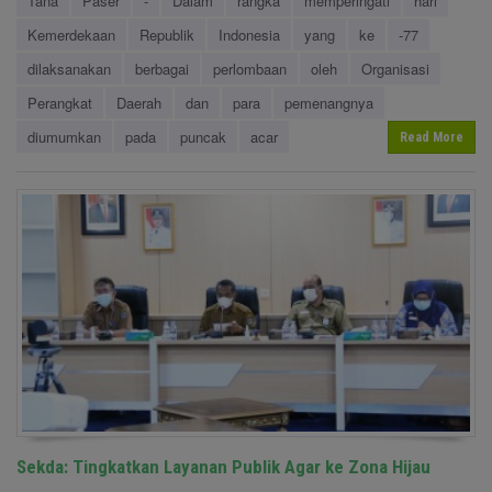
Tana
Paser
-
Dalam
rangka
memperingati
hari
Kemerdekaan
Republik
Indonesia
yang
ke
-77
dilaksanakan
berbagai
perlombaan
oleh
Organisasi
Perangkat
Daerah
dan
para
pemenangnya
diumumkan
pada
puncak
acar
Read More
Sekda: Tingkatkan Layanan Publik Agar ke Zona Hijau