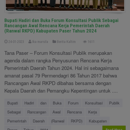
Bupati Hadiri dan Buka Forum Konsultasi Publik Sebagai
Rancangan Awal Rencana Kerja Pemerintah Daerah
(Ranwal RKPD) Kabupaten Paser Tahun 2024
24-01-2023
Ika marsila
Berita Kaltim
1611
Tana Paser – Forum Konsultasi Publik merupakan
agenda dalam rangka Penyusunan Rencana Kerja
Pemerintah Daerah Tahun 2024. Hal ini sebagaimana
amanat pasal 79 Permendagri 86 Tahun 2017 bahwa
Rancangan Awal RKPD dibahas bersama dengan
Kepala Daerah dan Pemangku Kepentingan untuk ....
Bupati
Hadiri
dan
Buka
Forum
Konsultasi
Publik
Sebagai
Rancangan
Awal
Rencana
Kerja
Pemerintah
Daerah
(Ranwal
RKPD)
Kabupaten
Paser
Tahun
2024