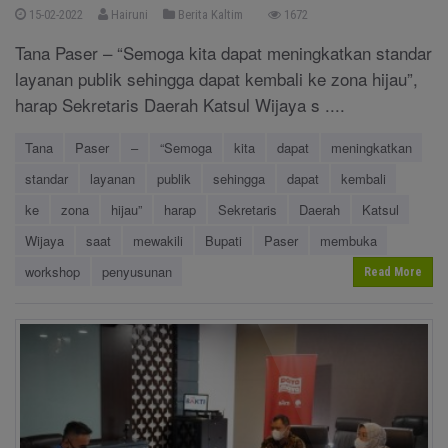
15-02-2022
Hairuni
Berita Kaltim
1672
Tana Paser – “Semoga kita dapat meningkatkan standar
layanan publik sehingga dapat kembali ke zona hijau”,
harap Sekretaris Daerah Katsul Wijaya s ....
Tana
Paser
–
“Semoga
kita
dapat
meningkatkan
standar
layanan
publik
sehingga
dapat
kembali
ke
zona
hijau”
harap
Sekretaris
Daerah
Katsul
Wijaya
saat
mewakili
Bupati
Paser
membuka
workshop
penyusunan
Read More