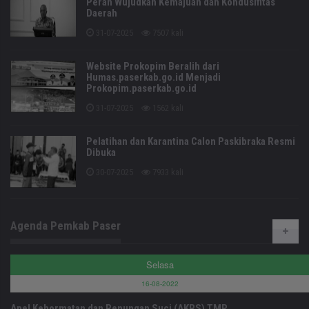
Peran Wujudkan Kemajuan dan Kondusifitas
Daerah
31-07-2025
7507 kali
Website Prokopim Beralih dari
Humas.paserkab.go.id Menjadi
Prokopim.paserkab.go.id
31-07-2025
1562 kali
Pelatihan dan Karantina Calon Paskibraka Resmi
Dibuka
30-07-2025
7933 kali
Agenda Pemkab Paser
Selasa
16-08-2022
Apel Kehormatan dan Renungan Suci (AKRS) TMP