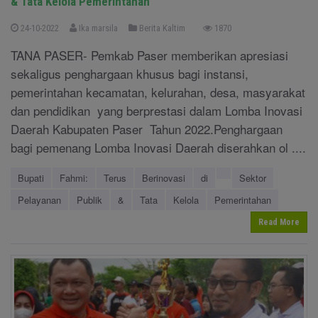
& Tata Kelola Pemerintahan
24-10-2022
Ika marsila
Berita Kaltim
1870
TANA PASER- Pemkab Paser memberikan apresiasi
sekaligus penghargaan khusus bagi instansi,
pemerintahan kecamatan, kelurahan, desa, masyarakat
dan pendidikan yang berprestasi dalam Lomba Inovasi
Daerah Kabupaten Paser Tahun 2022.Penghargaan
bagi pemenang Lomba Inovasi Daerah diserahkan ol ....
Bupati
Fahmi:
Terus
Berinovasi
di
Sektor
Pelayanan
Publik
&
Tata
Kelola
Pemerintahan
Read More