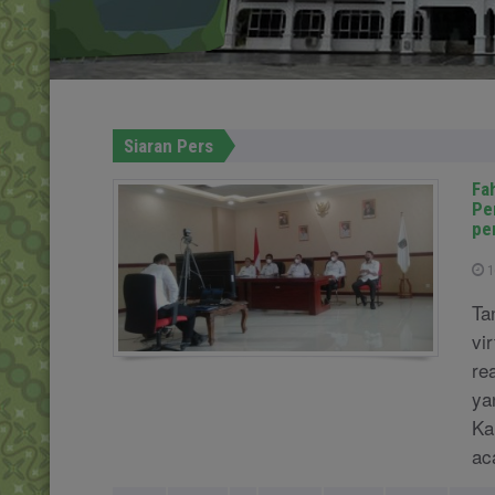
Siaran Pers
Fa
Pe
pe
1
Ta
vi
re
ya
Ka
ac