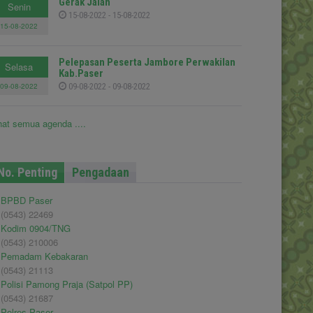
Gerak Jalan
Senin
15-08-2022 - 15-08-2022
15-08-2022
Pelepasan Peserta Jambore Perwakilan
Selasa
Kab.Paser
09-08-2022
09-08-2022 - 09-08-2022
hat semua agenda ....
No. Penting
Pengadaan
BPBD Paser
(0543) 22469
Kodim 0904/TNG
(0543) 210006
Pemadam Kebakaran
(0543) 21113
Polisi Pamong Praja (Satpol PP)
(0543) 21687
Polres Paser