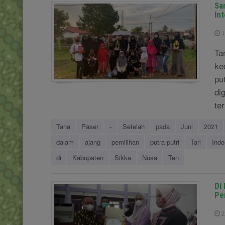
Sa
In
1
Ta
ke
pu
di
te
Tana
Paser
-
Setelah
pada
Juni
2021
dalam
ajang
pemilihan
putra-putri
Tari
Indo
di
Kabupaten
Sikka
Nusa
Ten
Di
Pe
2