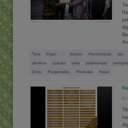
Ta
Ra
pe
di
Be
Ana
Tana
Paser
-
Assiten
Pemerintahan
dan
pembina
upacara
pada
pelaksanaan
peringat
Dinas
Pengendalian
Penduduk
Keluar
Bu
2
TA
ha
di