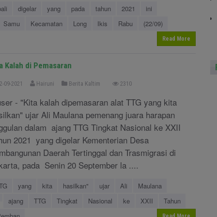
ali
digelar
yang
pada
tahun
2021
ini
Samu
Kecamatan
Long
Ikis
Rabu
(22/09)
Read More
ta Kalah di Pemasaran
2-09-2021
Hairuni
Berita Kaltim
2310
ser - "Kita kalah dipemasaran alat TTG yang kita
silkan" ujar Ali Maulana pemenang juara harapan
ggulan dalam ajang TTG Tingkat Nasional ke XXII
hun 2021 yang digelar Kementerian Desa
mbangunan Daerah Tertinggal dan Trasmigrasi di
karta, pada Senin 20 September la ....
TG
yang
kita
hasilkan"
ujar
Ali
Maulana
ajang
TTG
Tingkat
Nasional
ke
XXII
Tahun
Pemban
Read More