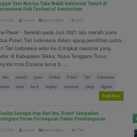
nggar Seni Nyerua Taka Wakili Indonesia Tampil di
ternasional Folk Festival of Amsterdam
6-01-2022
Hairuni
Berita Kaltim
2255
na Paser - Setelah pada Juni 2021 lalu meraih juara
dua Puteri Tari Indonesia dalam ajang pemilihan putra-
tri Tari Indonesia edisi ke-3 tingkat nasional yang
gelar di Kabupaten Sikka, Nusa Tenggara Timur,
rnyata Irma Erpiana terus b ....
lalu
meraih
juara
kedua
Puteri
Tari
Indonesia
nesia
edisi
ke-3
tingkat
nasional
yang
digelar
Read More
 Daulat Sebagai Irup Hari Ibu, Romif Sampaikan
ntingnya Peran Perempuan Dalam Pembangunan
2-12-2021
Hairuni
Berita Kaltim
1794