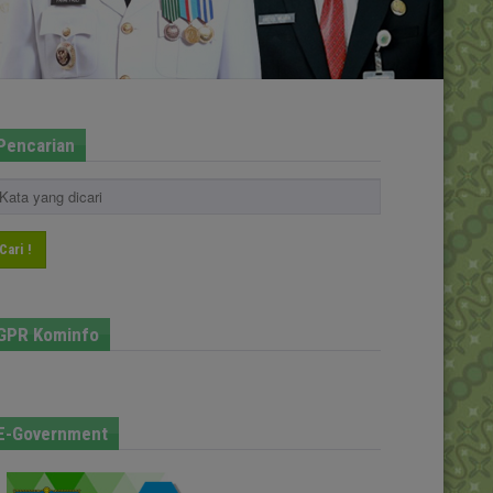
Pencarian
Cari !
GPR Kominfo
E-Government