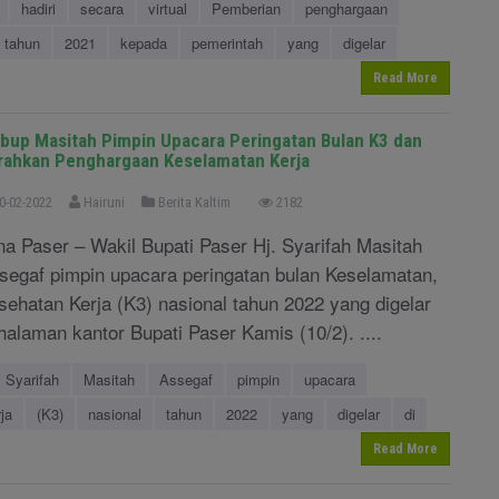
hadiri
secara
virtual
Pemberian
penghargaan
tahun
2021
kepada
pemerintah
yang
digelar
Read More
bup Masitah Pimpin Upacara Peringatan Bulan K3 dan
rahkan Penghargaan Keselamatan Kerja
0-02-2022
Hairuni
Berita Kaltim
2182
na Paser – Wakil Bupati Paser Hj. Syarifah Masitah
segaf pimpin upacara peringatan bulan Keselamatan,
sehatan Kerja (K3) nasional tahun 2022 yang digelar
 halaman kantor Bupati Paser Kamis (10/2). ....
Syarifah
Masitah
Assegaf
pimpin
upacara
ja
(K3)
nasional
tahun
2022
yang
digelar
di
Read More