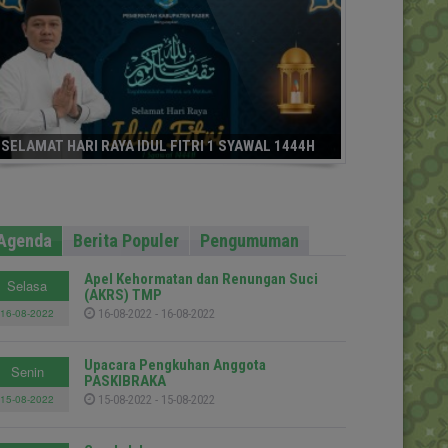
SELAMAT HARI RAYA IDUL FITRI 1 SYAWAL 1444H
Agenda
Berita Populer
Pengumuman
Apel Kehormatan dan Renungan Suci
Selasa
(AKRS) TMP
16-08-2022
16-08-2022 - 16-08-2022
Upacara Pengkuhan Anggota
Senin
PASKIBRAKA
15-08-2022
15-08-2022 - 15-08-2022