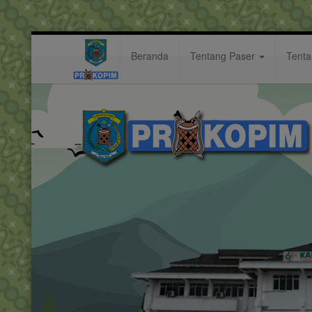
Beranda
Tentang Paser
Tent
digelar
Hastag: