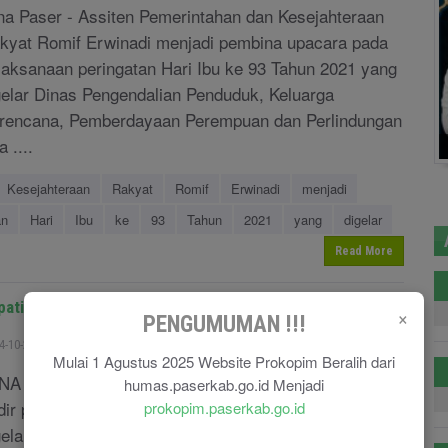
na Paser - Assiten Pemerintahan dan Kesejahteraan
kyat Romif Erwinadi menjadi pembina upacara pada
laksanaan peringatan Hari Ibu ke 93 Tahun 2021 yang
gelar Dinas Pengendalian Penduduk, Keluarga
rencana, Pemberdayaan Perempuan dan Perlindungan
 ....
Kesejahteraan
Rakyat
Romif
Erwinadi
menjadi
an
Hari
Ibu
ke
93
Tahun
2021
yang
digelar
Read More
pati Paser Menghadiri Muhibah Budaya di Bali
×
PENGUMUMAN !!!
4-10-2021
Hairuni
Berita Kaltim
1867
Mulai 1 Agustus 2025 Website Prokopim Beralih dari
NA PASER – Bupati Paser dr Fahmi Fadli dijadwalkan
humas.paserkab.go.id Menjadi
dir pada pagelaran kebudayaan Muhibah Budaya yang
prokopim.paserkab.go.id
gelar di Gedung Ksirarnawa Denpasar, Senin (25/10).