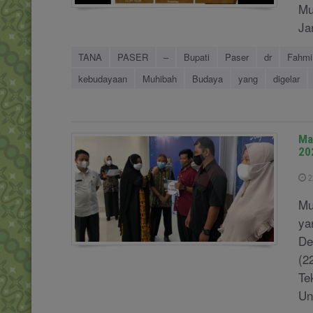
Mu
Ja
TANA
PASER
–
Bupati
Paser
dr
Fahmi
kebudayaan
Muhibah
Budaya
yang
digelar
Ma
20
2
Mu
ya
De
(2
Te
Un