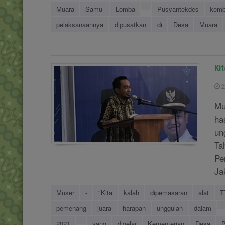
Muara
Samu-
Lomba
Pusyantekdes
kemb
pelaksanaannya
dipusatkan
di
Desa
Muara
Ki
2
Mu
ha
un
Ta
Pe
Ja
Muser
-
"Kita
kalah
dipemasaran
alat
T
pemenang
juara
harapan
unggulan
dalam
2021
yang
digelar
Kementerian
Desa