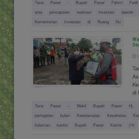
Tana
Paser
-
Bupati
Paser
Fahmi
Fadli
atas
pencapaian
realisasi
investasi
daerah
Kementerian
Investasi
di
Ruang
Nu
Wa
Se
1
Ta
As
Ke
di
Tana
Paser
–
Wakil
Bupati
Paser
Hj.
peringatan
bulan
Keselamatan
Kesehatan
Ker
halaman
kantor
Bupati
Paser
Kamis
(10