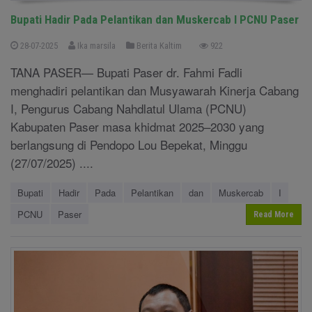
Bupati Hadir Pada Pelantikan dan Muskercab I PCNU Paser
28-07-2025
Ika marsila
Berita Kaltim
922
TANA PASER— Bupati Paser dr. Fahmi Fadli
menghadiri pelantikan dan Musyawarah Kinerja Cabang
I, Pengurus Cabang Nahdlatul Ulama (PCNU)
Kabupaten Paser masa khidmat 2025–2030 yang
berlangsung di Pendopo Lou Bepekat, Minggu
(27/07/2025) ....
Bupati
Hadir
Pada
Pelantikan
dan
Muskercab
I
PCNU
Paser
Read More