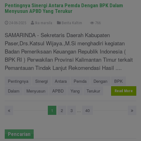
Pentingnya Sinergi Antara Pemda Dengan BPK Dalam
Menyusun APBD Yang Terukur
24-06-2025
Ika marsila
Berita Kaltim
766
SAMARINDA - Sekretaris Daerah Kabupaten
Paser,Drs.Katsul Wijaya.,M.Si menghadiri kegiatan
Badan Pemeriksaan Keuangan Republik Indonesia (
BPK RI ) Perwakilan Provinsi Kalimantan Timur terkait
Pemantauan Tindak Lanjut Rekomendasi Hasil ....
Pentingnya
Sinergi
Antara
Pemda
Dengan
BPK
Dalam
Menyusun
APBD
Yang
Terukur
Read More
1
2
3
...
40
Pencarian