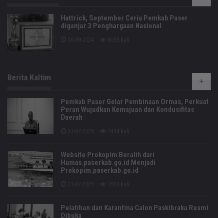
Hattrick, September Ceria Pemkab Paser
diganjar 3 Penghargaan Nasional
16-09-2024
8098 kali
Berita Kaltim
Pemkab Paser Gelar Pembinaan Ormas, Perkuat
Peran Wujudkan Kemajuan dan Kondusifitas
Daerah
31-07-2025
7494 kali
Website Prokopim Beralih dari
Humas.paserkab.go.id Menjadi
Prokopim.paserkab.go.id
31-07-2025
1558 kali
Pelatihan dan Karantina Calon Paskibraka Resmi
Dibuka