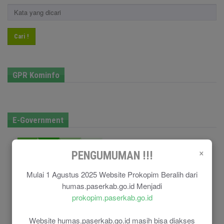
Cari !
GPR Kominfo
E-Government
×
PENGUMUMAN !!!
Mulai 1 Agustus 2025 Website Prokopim Beralih dari
humas.paserkab.go.id Menjadi
prokopim.paserkab.go.id
Website humas.paserkab.go.id masih bisa diakses