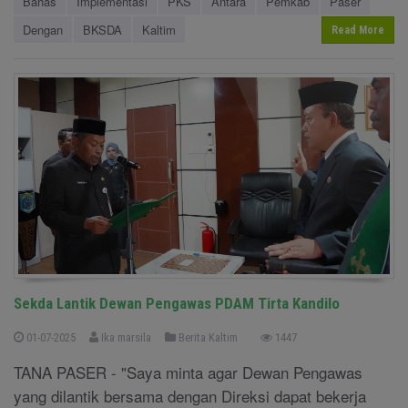
Bahas
Implementasi
PKS
Antara
Pemkab
Paser
Dengan
BKSDA
Kaltim
Read More
Sekda Lantik Dewan Pengawas PDAM Tirta Kandilo
01-07-2025
Ika marsila
Berita Kaltim
1447
TANA PASER - "Saya minta agar Dewan Pengawas
yang dilantik bersama dengan Direksi dapat bekerja