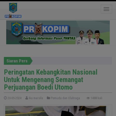
Peringatan Kebangkitan Nasional Untuk
Toggle
Mengenang Semangat Perjuangan Boedi Utomo
Siaran Pers
Peringatan Kebangkitan Nasional
Untuk Mengenang Semangat
Perjuangan Boedi Utomo
20-05-2024
Ika marsila
Pemuda dan Olahraga
1488 kali