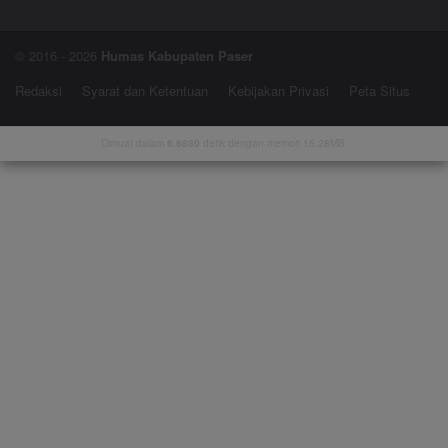
© 2016 - 2026
Humas Kabupaten Paser
Redaksi
Syarat dan Ketentuan
Kebijakan Privasi
Peta Situs
Dimuat dalam
6.6830
detik dengan memori 15.28MB.