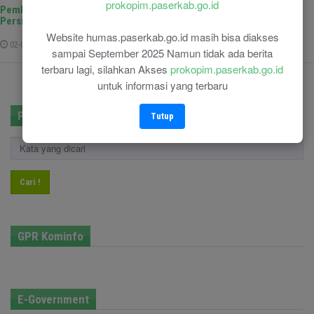
prokopim.paserkab.go.id
Pemkab Paser Bersama PT Kideco Jaya Agung Lakukan Rapat
Persiapan Kideco Run
Website humas.paserkab.go.id masih bisa diakses
02-08-2024
sampai September 2025 Namun tidak ada berita
terbaru lagi, silahkan Akses
prokopim.paserkab.go.id
untuk informasi yang terbaru
Pencarian
Tutup
Cari !
GPR Kominfo
E-Government