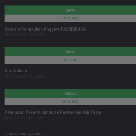
Senin
15-08-2022
Upacara Pengkuhan Anggota PASKIBRAKA
15-08-2022 - 15-08-2022
Senin
15-08-2022
Gerak Jalan
15-08-2022 - 15-08-2022
Selasa
09-08-2022
Pelepasan Peserta Jambore Perwakilan Kab.Paser
09-08-2022 - 09-08-2022
Lihat semua agenda ....