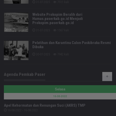
31-07-2025
7511 kali
Website Prokopim Beralih dari
Humas.paserkab.go.id Menjadi
Prokopim.paserkab.go.id
31-07-2025
1567 kali
Pelatihan dan Karantina Calon Paskibraka Resmi
Dibuka
30-07-2025
7942 kali
Agenda Pemkab Paser
Selasa
16-08-2022
Apel Kehormatan dan Renungan Suci (AKRS) TMP
16-08-2022 - 16-08-2022