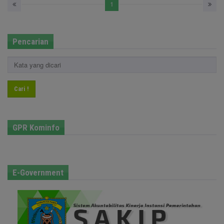
1
Pencarian
Cari !
GPR Kominfo
E-Government