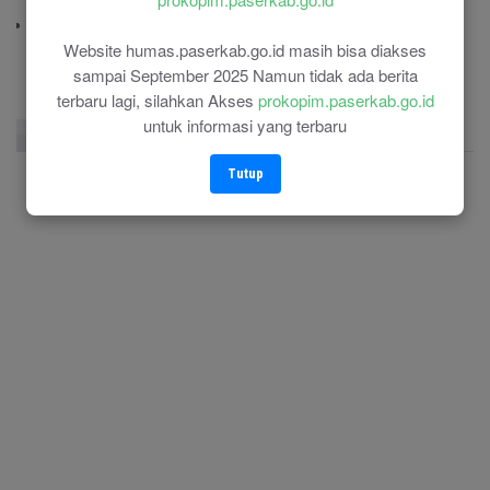
(0543) 21110
RSU Panglima Sebaya
(0543) 21118
Website humas.paserkab.go.id masih bisa diakses
sampai September 2025 Namun tidak ada berita
terbaru lagi, silahkan Akses
prokopim.paserkab.go.id
untuk informasi yang terbaru
Facebook Page
Twitter
Instagram
Tutup