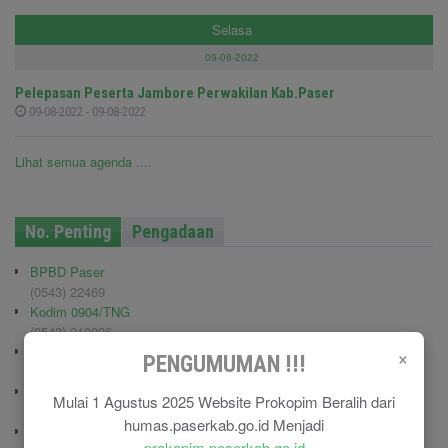
Selasa
09-08-2022
Pelepasan Peserta Jambore Perwakilan Kab.Paser
09-08-2022 - 09-08-2022
Lihat semua agenda ....
No. Penting
Pengadaan
BPBD Paser
(0543) 22469
Kodim 0904/TNG
(0543) 210006
×
Pemadam Kebakaran
PENGUMUMAN !!!
(0543) 21113
Polisi Pamong Praja (Satpol PP)
Mulai 1 Agustus 2025 Website Prokopim Beralih dari
(0543) 21687
humas.paserkab.go.id Menjadi
Polres Paser
prokopim.paserkab.go.id