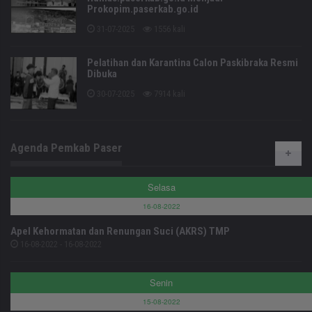
Prokopim.paserkab.go.id
31-07-2025
1556 kali
Pelatihan dan Karantina Calon Paskibraka Resmi
Dibuka
30-07-2025
7914 kali
Agenda Pemkab Paser
Selasa
16-08-2022
Apel Kehormatan dan Renungan Suci (AKRS) TMP
16-08-2022 - 16-08-2022
Senin
15-08-2022