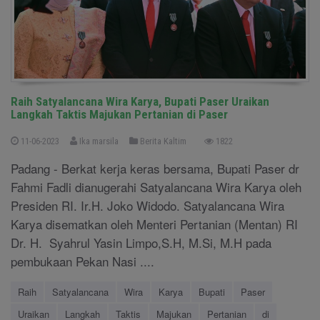
Raih Satyalancana Wira Karya, Bupati Paser Uraikan
Langkah Taktis Majukan Pertanian di Paser
11-06-2023
Ika marsila
Berita Kaltim
1822
Padang - Berkat kerja keras bersama, Bupati Paser dr
Fahmi Fadli dianugerahi Satyalancana Wira Karya oleh
Presiden RI. Ir.H. Joko Widodo. Satyalancana Wira
Karya disematkan oleh Menteri Pertanian (Mentan) RI
Dr. H. Syahrul Yasin Limpo,S.H, M.Si, M.H pada
pembukaan Pekan Nasi ....
Raih
Satyalancana
Wira
Karya
Bupati
Paser
Uraikan
Langkah
Taktis
Majukan
Pertanian
di