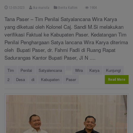
12-05-2023
Ika marsila
Berita Kaltim
1904
Tana Paser – Tim Penilai Satyalancana Wira Karya
yang diketuai oleh Kolonel Caj. Sandi M.Si melakukan
verifikasi Faktual ke Kabupaten Paser. Kedatangan Tim
Penilai Penghargaan Satya lancana Wira Karya diterima
oleh Bupati Paser, dr. Fahmi Fadli di Ruang Rapat
Sadurangas Kantor Bupati Paser, Jl N ....
Tim
Penilai
Satyalencana
Wira
Karya
Kunjungi
2
Desa
di
Kabupaten
Paser
Read More