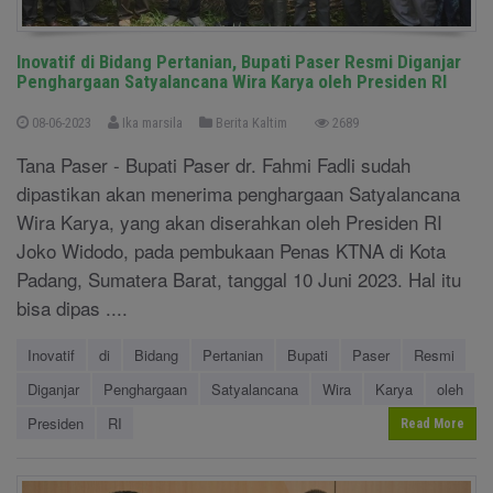
Inovatif di Bidang Pertanian, Bupati Paser Resmi Diganjar
Penghargaan Satyalancana Wira Karya oleh Presiden RI
08-06-2023
Ika marsila
Berita Kaltim
2689
Tana Paser - Bupati Paser dr. Fahmi Fadli sudah
dipastikan akan menerima penghargaan Satyalancana
Wira Karya, yang akan diserahkan oleh Presiden RI
Joko Widodo, pada pembukaan Penas KTNA di Kota
Padang, Sumatera Barat, tanggal 10 Juni 2023. Hal itu
bisa dipas ....
Inovatif
di
Bidang
Pertanian
Bupati
Paser
Resmi
Diganjar
Penghargaan
Satyalancana
Wira
Karya
oleh
Presiden
RI
Read More