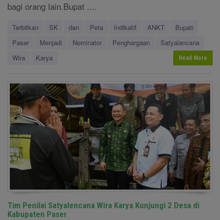
bagi orang lain.Bupat ....
Terbitkan
SK
dan
Peta
Indikatif
ANKT
Bupati
Paser
Menjadi
Nominator
Penghargaan
Satyalancana
Wira
Karya
Read More
Tim Penilai Satyalencana Wira Karya Kunjungi 2 Desa di
Kabupaten Paser