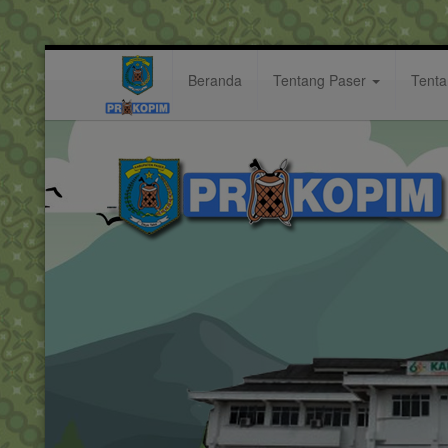
Beranda
Tentang Paser
Tent
petik
Hastag: