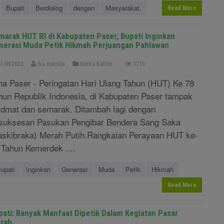
Bupati
Berdialog
dengan
Masyarakat.
Read More
marak HUT RI di Kabupaten Paser, Bupati Inginkan
nerasi Muda Petik Hikmah Perjuangan Pahlawan
7-08-2023
Ika marsila
Berita Kaltim
1716
na Paser - Peringatan Hari Ulang Tahun (HUT) Ke 78
hun Republik Indonesia, di Kabupaten Paser tampak
idmat dan semarak. Ditambah lagi dengan
suksesan Pasukan Pengibar Bendera Sang Saka
askibraka) Merah Putih.Rangkaian Perayaan HUT ke-
 Tahun Kemerdek ....
upati
Inginkan
Generasi
Muda
Petik
Hikmah
Read More
pati: Banyak Manfaat Dipetik Dalam Kegiatan Pasar
rah