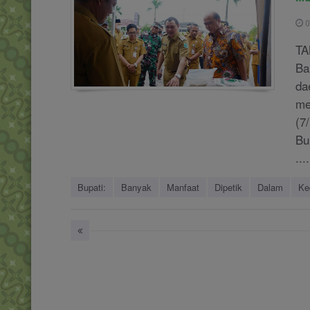
0
TA
Ba
da
me
(7
Bu
....
Bupati:
Banyak
Manfaat
Dipetik
Dalam
Ke