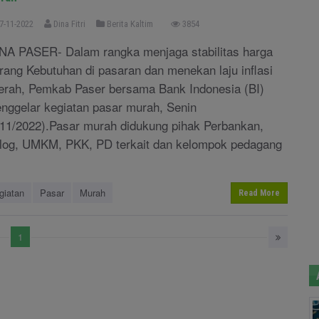
7-11-2022
Dina Fitri
Berita Kaltim
3854
NA PASER- Dalam rangka menjaga stabilitas harga
rang Kebutuhan di pasaran dan menekan laju inflasi
erah, Pemkab Paser bersama Bank Indonesia (BI)
nggelar kegiatan pasar murah, Senin
/11/2022).Pasar murah didukung pihak Perbankan,
log, UMKM, PKK, PD terkait dan kelompok pedagang
giatan
Pasar
Murah
Read More
1