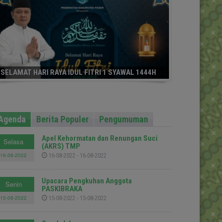
SELAMAT HARI RAYA IDUL FITRI 1 SYAWAL 1444H
Agenda
Berita Populer
Pengumuman
Apel Kehormatan dan Renungan Suci
Selasa
(AKRS) TMP
16-08-2022
16-08-2022 - 16-08-2022
Upacara Pengkuhan Anggota
Senin
PASKIBRAKA
15-08-2022
15-08-2022 - 15-08-2022