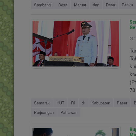
Sambangi
Desa
Maruat
dan
Desa
Petiku
Se
Ge
1
Ta
Ta
kh
ke
(P
78
Semarak
HUT
RI
di
Kabupaten
Paser
B
Perjuangan
Pahlawan
Bu
Mu