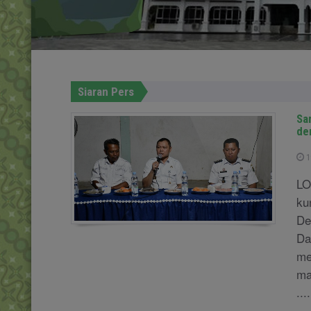
Siaran Pers
Sa
de
1
LO
ku
De
Da
me
ma
....