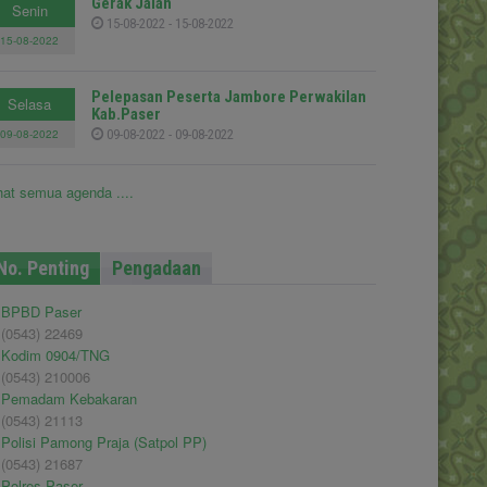
Gerak Jalan
Senin
15-08-2022 - 15-08-2022
15-08-2022
Pelepasan Peserta Jambore Perwakilan
Selasa
Kab.Paser
09-08-2022
09-08-2022 - 09-08-2022
hat semua agenda ....
No. Penting
Pengadaan
BPBD Paser
(0543) 22469
Kodim 0904/TNG
(0543) 210006
Pemadam Kebakaran
(0543) 21113
Polisi Pamong Praja (Satpol PP)
(0543) 21687
Polres Paser