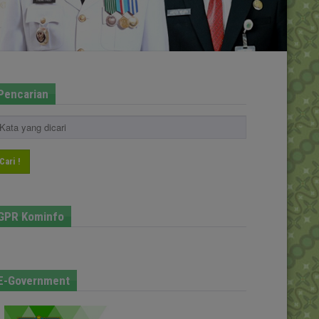
Pencarian
Cari !
GPR Kominfo
E-Government