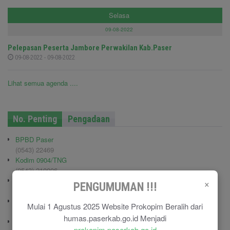
Selasa
09-08-2022
Pelepasan Peserta Jambore Perwakilan Kab.Paser
09-08-2022 - 09-08-2022
Lihat semua agenda ....
No. Penting
Pengadaan
BPBD Paser
(0543) 22469
Kodim 0904/TNG
(0543) 210006
×
Pemadam Kebakaran
PENGUMUMAN !!!
(0543) 21113
Polisi Pamong Praja (Satpol PP)
Mulai 1 Agustus 2025 Website Prokopim Beralih dari
(0543) 21687
humas.paserkab.go.id Menjadi
Polres Paser
prokopim.paserkab.go.id