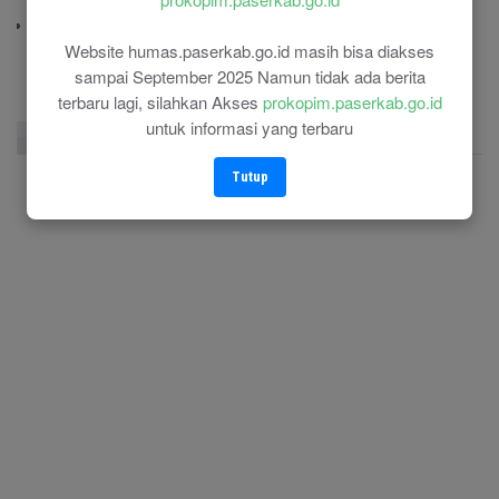
(0543) 21110
RSU Panglima Sebaya
(0543) 21118
Website humas.paserkab.go.id masih bisa diakses
sampai September 2025 Namun tidak ada berita
terbaru lagi, silahkan Akses
prokopim.paserkab.go.id
untuk informasi yang terbaru
Facebook Page
Twitter
Instagram
Tutup