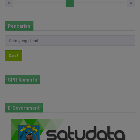
1
Pencarian
Cari !
GPR Kominfo
E-Government