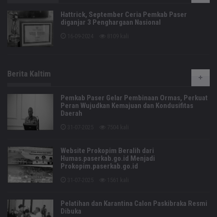
Hattrick, September Ceria Pemkab Paser
diganjar 3 Penghargaan Nasional
16-09-2024
8109 kali
Berita Kaltim
Pemkab Paser Gelar Pembinaan Ormas, Perkuat
Peran Wujudkan Kemajuan dan Kondusifitas
Daerah
31-07-2025
7504 kali
Website Prokopim Beralih dari
Humas.paserkab.go.id Menjadi
Prokopim.paserkab.go.id
31-07-2025
1561 kali
Pelatihan dan Karantina Calon Paskibraka Resmi
Dibuka