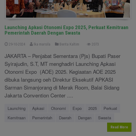
Launching Apkasi Otonomi Expo 2025, Perkuat Kemitraan
Pemerintah Daerah Dengan Swasta
29-10-2024
Ika marsila
Berita Kaltim
2073
JAKARTA – Penjabat Sementara (Pjs) Bupati Paser
Syirajudin, S.T, MT menghadiri Launching Apkasi
Otonomi Expo (AOE) 2025. Kegiaatan AOE 2025
dibuka langsung oeh Direktur Eksekutif APKASI
Sarman Simanjorang di Merak Room, Balai Sidang
Jakarta Convention Center ....
Launching
Apkasi
Otonomi
Expo
2025
Perkuat
Kemitraan
Pemerintah
Daerah
Dengan
Swasta
Read More