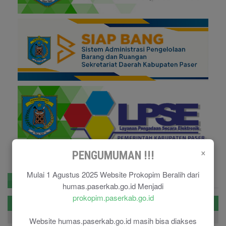
×
PENGUMUMAN !!!
Mulai 1 Agustus 2025 Website Prokopim Beralih dari
Agenda
Berita Populer
Pengumuman
humas.paserkab.go.id Menjadi
prokopim.paserkab.go.id
Selasa
16-08-2022
Website humas.paserkab.go.id masih bisa diakses