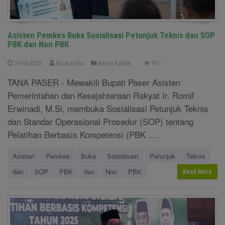
Asisten Pemkes Buka Sosialisasi Petunjuk Teknis dan SOP
PBK dan Non PBK
24-06-2025
Ika marsila
Berita Kaltim
917
TANA PASER - Mewakili Bupati Paser Asisten
Pemerintahan dan Kesejahteraan Rakyat Ir. Romif
Erwinadi, M.Si, membuka Sosialisasi Petunjuk Teknis
dan Standar Operasional Prosedur (SOP) tentang
Pelatihan Berbasis Kompetensi (PBK ....
Asisten
Pemkes
Buka
Sosialisasi
Petunjuk
Teknis
dan
SOP
PBK
dan
Non
PBK
Read More