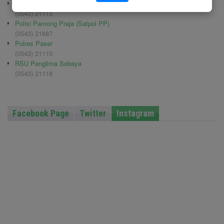
Pemadam Kebakaran
(0543) 21113
Polisi Pamong Praja (Satpol PP)
(0543) 21687
Polres Paser
(0543) 21110
RSU Panglima Sebaya
(0543) 21118
Facebook Page
Twitter
Instagram