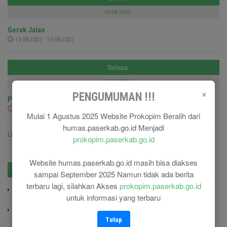
15-08-2022
Gerak Jalan
15-08-2022 - 15-08-2022
Selasa
09-08-2022
×
PENGUMUMAN !!!
Pelepasan Peserta Jambore Perwakilan Kab.Paser
09-08-2022 - 09-08-2022
Mulai 1 Agustus 2025 Website Prokopim Beralih dari
humas.paserkab.go.id Menjadi
Lihat semua agenda ....
prokopim.paserkab.go.id
Website humas.paserkab.go.id masih bisa diakses
No. Penting
Pengadaan
sampai September 2025 Namun tidak ada berita
terbaru lagi, silahkan Akses
prokopim.paserkab.go.id
BPBD Paser
untuk informasi yang terbaru
(0543) 22469
Kodim 0904/TNG
(0543) 210006
Tutup