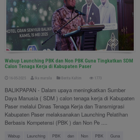
Wabup Launching PBK dan Non PBK Guna Tingkatkan SDM
Calon Tenaga Kerja di Kabupaten Paser
16-05-2025
Ika marsila
Berita Kaltim
1773
BALIKPAPAN - Dalam upaya meningkatkan Sumber
Daya Manusia ( SDM ) calon tenaga kerja di Kabupaten
Paser melalui Dinas Tenaga Kerja dan Transmigrasi
Kabupaten Paser melaksanakan Launching Pelatihan
Berbasis Kompetensi (PBK ) dan Non Pe ....
Wabup
Launching
PBK
dan
Non
PBK
Guna