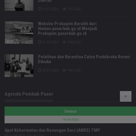
Daerah
31-07-2025
7507 kali
Website Prokopim Beralih dari
Humas.paserkab.go.id Menjadi
Prokopim.paserkab.go.id
31-07-2025
1562 kali
Pelatihan dan Karantina Calon Paskibraka Resmi
Dibuka
30-07-2025
7933 kali
Agenda Pemkab Paser
Selasa
16-08-2022
Apel Kehormatan dan Renungan Suci (AKRS) TMP
16-08-2022 - 16-08-2022